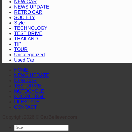
NEW CAR
NEWS UPDATE
RETRO CAR
SOCIETY
Style
TECHNOLOGY
TEST DRIVE
THAILAND
TIP
TOUR
Uncategorized
Used Car
HOME
NEWS UPDATE
NEW CAR
TESTDRIVE
MOTOCYCLE
KNOWLEDGE
LIFESTYLE
CONTACT
Copyright 2026 ©
CarBeliever.com
ค้นหา: