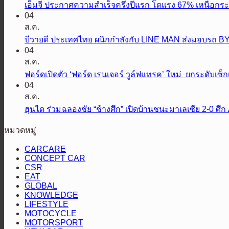
เอ็มจี ประกาศความสำเร็จครึ่งปีแรก โตแรง 67% เหนือก
04
ส.ค.
บีวายดี ประเทศไทย ผนึกกำลังกับ LINE MAN ส่งมอบรถ B
04
ส.ค.
ฟอร์ดเปิดตัว ‘ฟอร์ด เรนเจอร์ วูล์ฟแทรค’ ใหม่ ยกระดับเซ
04
ส.ค.
ฮุนได ร่วมฉลองชัย “ช้างศึก” เปิดบ้านชนะมาเลเซีย 2-0
หมวดหมู่
CARCARE
CONCEPT CAR
CSR
EAT
GLOBAL
KNOWLEDGE
LIFESTYLE
MOTOCYCLE
MOTORSPORT