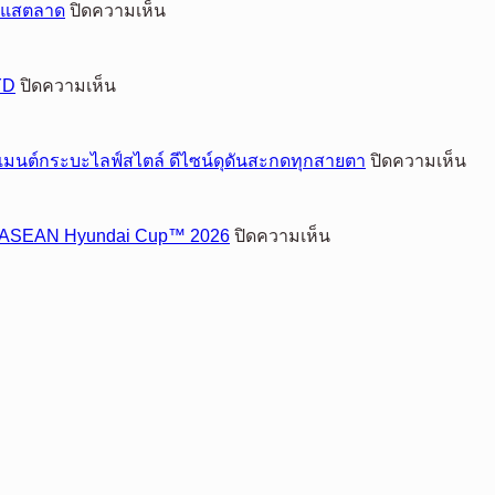
บน
ระแสตลาด
ปิดความเห็น
เอ็ม
จี
บน
YD
ปิดความเห็น
ประกาศ
บี
ความ
วาย
สำเร็จ
บน
็กเมนต์กระบะไลฟ์สไตล์ ดีไซน์ดุดันสะกดทุกสายตา
ปิดความเห็น
ดี
ครึ่ง
ฟ
ประเทศไทย
ปี
อร์
ผนึก
แรก
บน
 ศึก ASEAN Hyundai Cup™ 2026
ปิดความเห็น
เปิด
กำลัง
โต
ฮุน
ตัว
กับ
แรง
ได
‘ฟ
LINE
67%
ร่วม
MAN
อร์
เหนือ
ส่ง
ฉลอง
เรน
กระแส
มอบ
ชัย
เจอร
ตลาด
รถ
“ช้าง
วูล
BYD
ศึก”
ใหม
เปิด
ยก
บ้าน
ระด