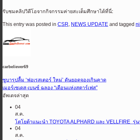
รับชมคลิปวิดีโอจากกิจกรรมค่ายสะเต็มศึกษาได้ที่นี่:
This entry was posted in
CSR
,
NEWS UPDATE
and tagged
n
carbeliever69
ซูบารุปลื้ม ‘ฟอเรสเตอร์ ใหม่’ ดันยอดจองเกินคาด
เมอร์เซเดส-เบนซ์ ฉลอง “เดือนแห่งสตาร์เฟส”
อัพเดจล่าสุด
04
ส.ค.
โตโยต้าแนะนำ TOYOTA ALPHARD และ VELLFIRE รุ่นปรับ
04
ส.ค.