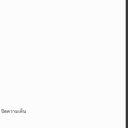
บน
ปิดความเห็น
โต
โย