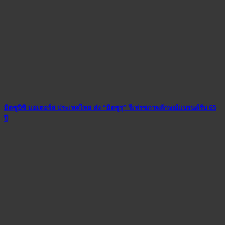
มิตซูบิชิ มอเตอร์ส ประเทศไทย ส่ง “มิตซูรุ” รีเฟรชภาพลักษณ์แบรนด์รับ 65
ปี