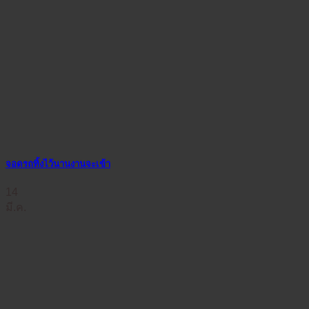
จอดรถทิ้งไว้นานงานจะเข้า
14
มี.ค.