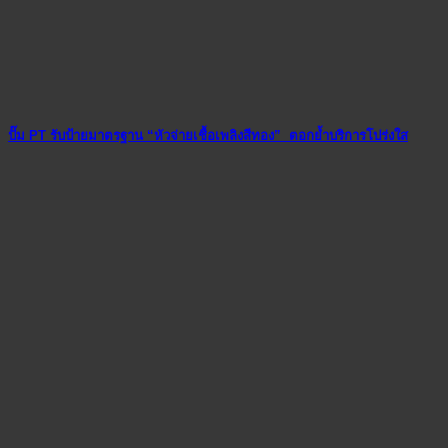
ปั๊ม PT รับป้ายมาตรฐาน “หัวจ่ายเชื้อเพลิงสีทอง” ตอกย้ำบริการโปร่งใส