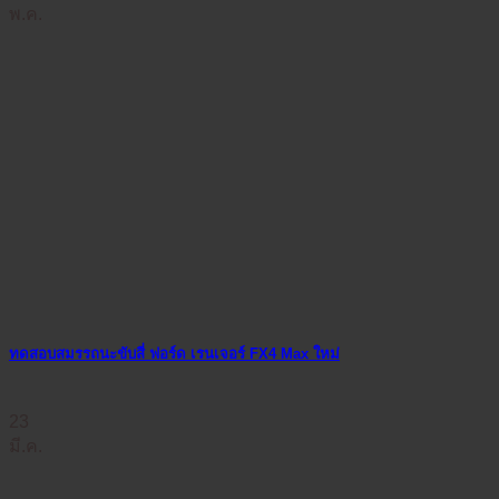
พ.ค.
ทดสอบสมรรถนะขับสี่ ฟอร์ด เรนเจอร์ FX4 Max ใหม่
23
มี.ค.