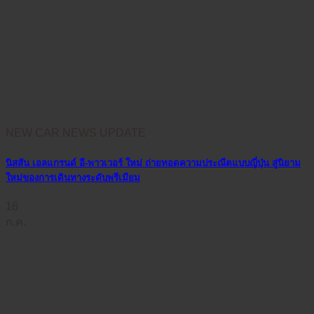
NEW CAR NEWS UPDATE
นิสสัน เอลแกรนด์ อี-พาวเวอร์ ใหม่ ถ่ายทอดความประณีตแบบญี่ปุ่น สู่นิยาม
ใหม่ของการเดินทางระดับพรีเมียม
16
ก.ค.