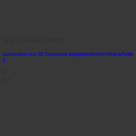
NEW CAR NEWS UPDATE
Lamborghini Urus SE Performante สู่จุดสูงสุดแห่งยนตรกรรมซูเปอร์เอสยู
วี
07
ก.ค.