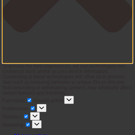
To provide the best experiences, we use technologies like
cookies to store and/or access device information.
Consenting to these technologies will allow us to process
data such as browsing behavior or unique IDs on this site.
Not consenting or withdrawing consent, may adversely affect
certain features and functions.
Functional
Functional
Always active
Preferences
Preferences
Statistics
Statistics
Marketing
Marketing