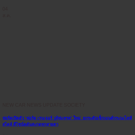
04
ส.ค.
NEW CAR NEWS UPDATE SOCIETY
ฟอร์ดเปิดตัว ‘ฟอร์ด เรนเจอร์ วูล์ฟแทรค’ ใหม่ ยกระดับเซ็กเมนต์กระบะไลฟ์
สไตล์ ดีไซน์ดุดันสะกดทุกสายตา