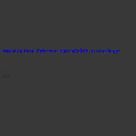
Mitsubishi Triton เกียร์ธรรมดา ขับประหยัดน้ำมัน กรุงเทพฯ-กัมพูชา
14
พ.ค.