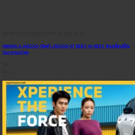
NEW CAR NEWS UPDATE SOCIETY
OMODA & JAECOO เปิดตัว JAECOO 6T REEV รถ REEV ขับเคลื่อนสี่ล้อ
รุ่นแรกของไทย
29
มิ.ย.