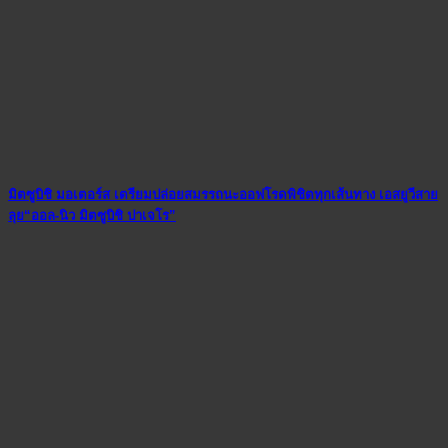
มิตซูบิชิ มอเตอร์ส เตรียมปล่อยสมรรถนะออฟโรดพิชิตทุกเส้นทาง เอสยูวีสาย
ลุย“ออล-นิว มิตซูบิชิ ปาเจโร”