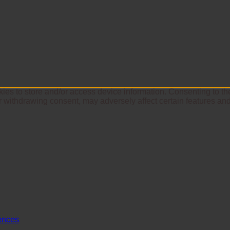
ies to store and/or access device information. Consenting to th
r withdrawing consent, may adversely affect certain features and
ences