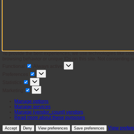
To provide the best experiences, we use technologies like cook
browsing behavior or unique IDs on this site. Not consenting o
Functional
Functional
Always active
Preferences
Preferences
Statistics
Statistics
Marketing
Marketing
Manage options
Manage services
Manage {vendor_count} vendors
Read more about these purposes
View prefer
Accept
Deny
View preferences
Save preferences