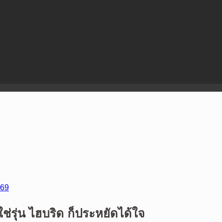
r69
่รุ่น ไฮบริด ก็ประหยัดได้ใจ