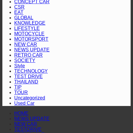
CONCEPT CAR
เชื้อ
เผย
ลุย“ออล-
2
“Hilux
CSR
คัน
เพลิง
แพร่
นิว
Revo
EAT
Racing
ป้องกัน
สี
ราย
GLOBAL
มิต
Mania
KNOWLEDGE
แชมป์
ทอง”
ประ
ซู
2026”
LIFESTYLE
พร้อม
ตอกย้ำ
ปี
บิชิ
สุราษฎร์ธานี
MOTOCYCLE
2568
MOTORSPORT
โชว์
บริการ
ปา
NEW CAR
เชิญ
สมรรถนะ
โปร่งใส
เจโร”
NEWS UPDATE
ชวน
ระดับ
RETRO CAR
ประ
SOCIETY
สูง
Style
ร่วม
TECHNOLOGY
ติดต
TEST DRIVE
THAILAND
ผล
TIP
การ
TOUR
ดำเน
Uncategorized
Used Car
งาน
HOME
NEWS UPDATE
NEW CAR
TESTDRIVE