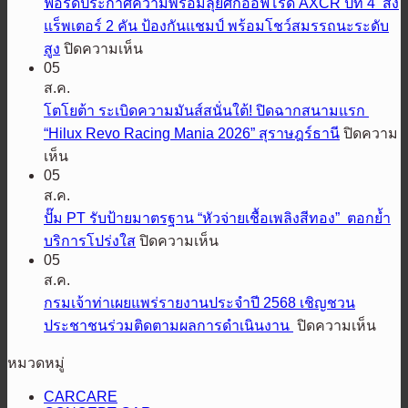
ฟอร์ดประกาศความพร้อมลุยศึกออฟโรด AXCR ปีที่ 4 ส่ง
บิชิ
แร็พเตอร์ 2 คัน ป้องกันแชมป์ พร้อมโชว์สมรรถนะระดับ
มอ
บน
สูง
ปิดความเห็น
เต
05
ฟ
อร์ส
ส.ค.
อร์ด
เตรียม
โตโยต้า ระเบิดความมันส์สนั่นใต้! ปิดฉากสนามแรก
ประกาศ
ปล่อย
“Hilux Revo Racing Mania 2026” สุราษฎร์ธานี
ปิดความ
ความ
สมรรถนะ
บน
เห็น
พร้อม
ออฟ
05
โต
ลุย
โรด
ส.ค.
โย
ศึก
พิชิต
ปั๊ม PT รับป้ายมาตรฐาน “หัวจ่ายเชื้อเพลิงสีทอง” ตอกย้ำ
ต้า
ออฟ
ทุก
บน
บริการโปร่งใส
ปิดความเห็น
ระเบิด
โรด
เส้น
05
ปั๊ม
ความ
AXCR
ส.ค.
ทาง
PT
มันส์
ปี
รับ
กรมเจ้าท่าเผยแพร่รายงานประจำปี 2568 เชิญชวน
เอ
สนั่น
ที่
ป้าย
บน
ประชาชนร่วมติดตามผลการดำเนินงาน
ปิดความเห็น
ส
4
ใต้!
มาตรฐาน
กรม
ยู
ส่ง
ปิดฉาก
หมวดหมู่
“หัว
เจ้า
วี
แร็พ
สนาม
จ่าย
ท่า
สาย
CARCARE
เตอร์
แรก