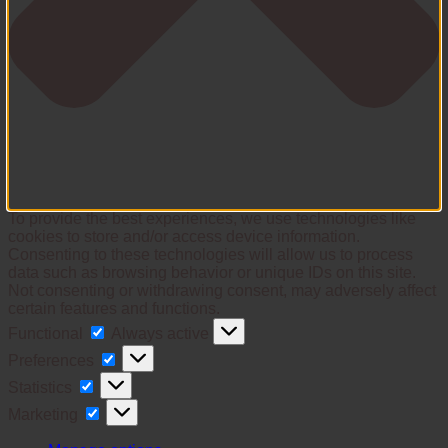
To provide the best experiences, we use technologies like
cookies to store and/or access device information.
Consenting to these technologies will allow us to process
data such as browsing behavior or unique IDs on this site.
Not consenting or withdrawing consent, may adversely affect
certain features and functions.
Functional
Functional
Always active
Preferences
Preferences
Statistics
Statistics
Marketing
Marketing