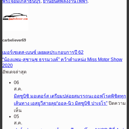
พระจอมเกล้าธนบุรี
,
ยานยนต์พลังงานไฟฟ้า
.
carbeliever69
เมอร์เซเดส-เบนซ์ เผยผลประกอบการปี 62
“น้องแพม-สุชานุช ธรรมวงค์” คว้าตำแหน่ง Miss Motor Show
2020
อัพเดจล่าสุด
06
ส.ค.
มิตซูบิชิ มอเตอร์ส เตรียมปล่อยสมรรถนะออฟโรดพิชิตทุก
เส้นทาง เอสยูวีสายลุย“ออล-นิว มิตซูบิชิ ปาเจโร”
ปิดความ
บน
เห็น
05
มิต
ส.ค.
ซู