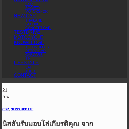
CSR
SOCIETY
MOTORSPORT
NEW CAR
THAILAND
GLOBAL
CONCEPT CAR
TESTDRIVE
MOTOCYCLE
KNOWLEDGE
TECHNOLOGY
RETRO CAR
CARCARE
TIP
LIFESTYLE
EAT
TOUR
CONTACT
21
ก.พ.
CSR
,
NEWS UPDATE
นิสสันรับมอบโล่เกียรติคุณ จาก