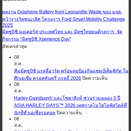
ผลงาน Graphene Battery from Leonardite Waste ของ มจธ.
คว้ารางวัลชนะเลิศ โครงการ Ford Smart Mobility Challenge
2025
มิตซูบิชิ มอเตอร์ส ประเทศไทย และ มิตซูไทยยนต์กลการ จัด
กิจกรรม “มิตซูบิชิ Xperience Day”
อัพเดจล่าสุด
08
ส.ค.
ทีมมิตซูบิชิ แรลลี่อาร์ต พร้อมลุยป้องกันแชมป์เต็มพิกัด ใน
บน
ศึกเอเชีย ครอสคันทรี แรลลี่ 2026
ปิดความเห็น
08
ทีม
ส.ค.
มิต
Harley-Davidson® และโซดาสิงห์ ชวนร่วมฉลอง 5 ปี
ซู
ASIA HARLEY DAYS™ 2026 เทศกาลโมโตไลฟ์สไตล์ที่
บิชิ
บน
นักขี่ทั่วเอเชียรอคอย
ปิดความเห็น
แรลลี่
Harley-
08
อาร์ต
Davidson®
ส.ค.
พร้อม
และ