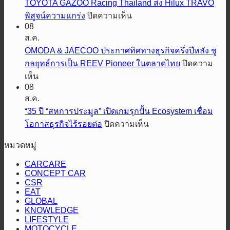
TOYOTA GAZOO Racing Thailand ส่ง Hilux TRAVO
ลุย
โซดา
บน
พิสูจน์ความแกร่ง
ปิดความเห็น
ป้องกัน
สิงห์
TOYOTA
08
GAZOO
แชมป์
ชวน
ส.ค.
Racing
เต็ม
ร่วม
OMODA & JAECOO ประกาศทิศทางธุรกิจครึ่งปีหลัง ชู
Thailand
พิกัด
ฉลอง
กลยุทธ์การเป็น REEV Pioneer ในตลาดไทย
ปิดความ
ส่ง
5
ใน
บน
Hilux
เห็น
TRAVO
ปี
OMODA
ศึก
08
&
ASIA
พิสูจน์
ส.ค.
เอเชีย
JAECOO
HARLEY
ความ
“35 ปี “สหการประมูล” เปิดเกมรุกปั้น Ecosystem เชื่อม
ค
DAYS™
ประกาศ
แกร่ง
2026
บน
โอกาสธุรกิจไร้รอยต่อ
ปิดความเห็น
รอ
ทิศทาง
“35
เทศกาล
ส
ธุรกิจ
หมวดหมู่
ปี
โม
คัน
ครึ่ง
“สหการ
โต
ทรี
CARCARE
ปี
ประมูล”
CONCEPT CAR
ไลฟ์
แรลลี่
หลัง
CSR
เปิด
สไตล์
2026
EAT
ชู
เกม
ที่
GLOBAL
กลยุทธ์
รุก
KNOWLEDGE
นัก
การ
LIFESTYLE
ปั้น
ขี่
MOTOCYCLE