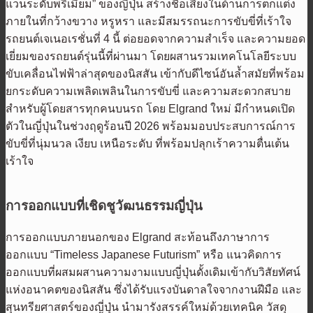
แวนระดับพรีเมียม” ของญี่ปุ่น สร้างชื่อเสียงในด้านการตกแต่ง
ภายในที่กว้างขวาง หรูหรา และมีสมรรถนะการขับขี่ที่เร้าใจ
รถยนต์เจเนอเรชั่นที่ 4 นี้ ต่อยอดจากความสำเร็จ และความยอด
เยี่ยมของรถยนต์รุ่นนี้ที่ผ่านมา โดยผสานรวมเทคโนโลยีระบบ
ขับเคลื่อนไฟฟ้าล่าสุดของนิสสัน เข้ากับดีไซน์อันล้ำสมัยที่พร้อม
ยกระดับความเพลิดเพลินในการขับขี่ และความสะดวกสบาย
สำหรับผู้โดยสารทุกคนบนรถ โดย Elgrand ใหม่ มีกำหนดเปิด
ตัวในญี่ปุ่นในช่วงฤดูร้อนปี 2026 พร้อมมอบประสบการณ์การ
ขับขี่ที่นุ่มนวล เงียบ เหนือระดับ ที่พร้อมปลุกเร้าความตื่นเต้น
เร้าใจ
การออกแบบที่เชิดชูวัฒนธรรมญี่ปุ่น
การออกแบบภายนอกของ Elgrand สะท้อนถึงภาษาการ
ออกแบบ “Timeless Japanese Futurism” หรือ แนวคิดการ
ออกแบบที่ผสมผสานความงามแบบญี่ปุ่นดั้งเดิมเข้ากับวิสัยทัศน์
แห่งอนาคตของนิสสัน ซึ่งได้รับแรงบันดาลใจจากงานฝีมือ และ
สุนทรียศาสตร์ของญี่ปุ่น นำมารังสรรค์ใหม่ด้วยเทคนิค วัสดุ