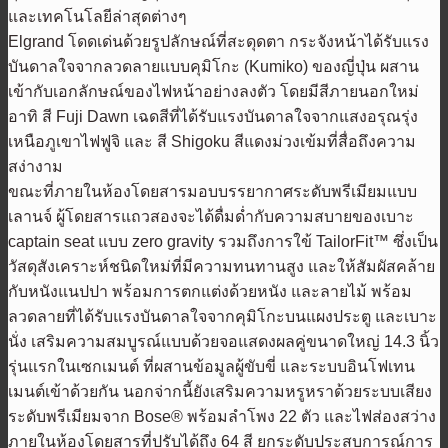
และเทคโนโลยีล่าสุดต่างๆ
Elgrand โดดเด่นด้วยรูปลักษณ์ที่สะดุดตา กระจังหน้าได้รับแรง
บันดาลใจจากลวดลายแบบคุมิโกะ (Kumiko) ของญี่ปุ่น ผสาน
เข้ากับเอกลักษณ์ของไฟหน้าอย่างลงตัว โดยมีสีภายนอกใหม่
อาทิ สี Fuji Dawn เฉดสีที่ได้รับแรงบันดาลใจจากแสงอรุณรุ่ง
เหนือภูเขาไฟฟูจิ และ สี Shigoku สีแดงม่วงเข้มที่สื่อถึงความ
สง่างาม
ขณะที่ภายในห้องโดยสารมอบบรรยากาศระดับพรีเมียมแบบ
เลานจ์ ผู้โดยสารแถวสองจะได้ดื่มด่ำกับความสบายของเบาะ
captain seat แบบ zero gravity รวมถึงการใข้ TailorFit™ ซึ่งเป็น
วัสดุสังเคราะห์ชนิดใหม่ที่มีความทนทานสูง และให้สัมผัสคล้าย
กับหนังแนปปา พร้อมการตกแต่งด้วยหนัง และลายไม้ พร้อม
ลวดลายที่ได้รับแรงบันดาลใจจากคุมิโกะบนแผงประตู และเบาะ
นั่ง เสริมความสมบูรณ์แบบด้วยจอแสดงผลคู่ขนาดใหญ่ 14.3 นิ้ว
รุ่นแรกในเซกเมนต์ ที่ผสานข้อมูลผู้ขับขี่ และระบบอินโฟเทน
เมนต์เข้าด้วยกัน นอกจ่ากนี้ยังเสริมความหรูหราด้วยระบบเสียง
ระดับพรีเมียมจาก Bose® พร้อมลำโพง 22 ตัว และไฟส่องสว่าง
ภายในห้องโดยสารที่ปรับได้ถึง 64 สี ยกระดับประสบการณ์การ