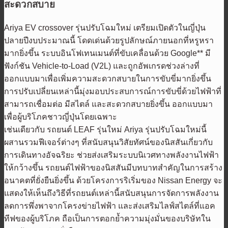
สะดวกสบาย
Ariya EV crossover รุ่นปรับโฉมใหม่ เตรียมเปิดตัวในญี่ปุ่น
ปลายปีงบประมาณนี้ โดดเด่นด้วยรูปลักษณ์ภายนอกที่หรูหรา
มากยิ่งขึ้น ระบบอินโฟเทนเมนต์ที่ขับเคลื่อนด้วย Google** มี
ฟังก์ชัน Vehicle-to-Load (V2L) และถูกอัพเกรดช่วงล่างที่
ออกแบบมาเพื่อเพิ่มความสะดวกสบายในการขับขี่มากยิ่งขึ้น
การปรับเปลี่ยนเหล่านี้มุ่งมอบประสบการณ์การขับขี่ด้วยไฟฟ้าที่
สามารถเชื่อมต่อ มีสไตล์ ​​และสะดวกสบายยิ่งขึ้น ออกแบบมา
เพื่อผู้บริโภคชาวญี่ปุ่นโดยเฉพาะ
เช่นเดียวกับ รถยนต์ LEAF รุ่นใหม่ Ariya รุ่นปรับโฉมใหม่นี้
ผสานรวมฟีเจอร์ต่างๆ ที่สนับสนุนวิสัยทัศน์ของนิสสันเกี่ยวกับ
การเดินทางอัจฉริยะ ช่วยส่งเสริมระบบนิเวศทางพลังงานไฟฟ้า
ให้กว้างขึ้น รถยนต์ไฟฟ้าของนิสสันมีบทบาทสำคัญในการสร้าง
อนาคตที่ยั่งยืนยิ่งขึ้น ด้วยโครงการริเริ่มของ Nissan Energy จะ
แสดงให้เห็นถึงวิธีที่รถยนต์เหล่านี้สนับสนุนการจัดการพลังงาน
ลดการพึ่งพาจากโครงข่ายไฟฟ้า และส่งเสริมไลฟ์สไตล์ที่แอค
ทีฟของผู้บริโภค ถือเป็นการตอกย้ำความมุ่งมั่นของบริษัทใน