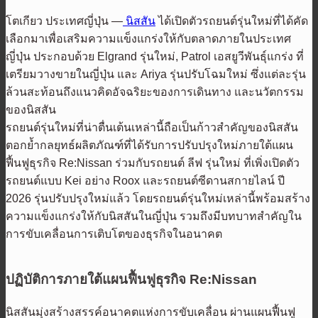
โตเกียว ประเทศญี่ปุ่น —
นิสสัน
ได้เปิดตัวรถยนต์รุ่นใหม่ที่ได้คัด
เลือกมาเพื่อเสริมความแข็งแกร่งให้กับตลาดภายในประเทศ
ญี่ปุ่น ประกอบด้วย Elgrand รุ่นใหม่, Patrol เอสยูวีพันธุ์แกร่ง ที่
เตรียมวางขายในญี่ปุ่น และ Ariya รุ่นปรับโฉมใหม่ ซึ่งแต่ละรุ่น
ล้วนสะท้อนถึงแนวคิดอัจฉริยะของการเดินทาง และนวัตกรรม
ของนิสสัน
รถยนต์รุ่นใหม่ที่น่าตื่นเต้นเหล่านี้ถือเป็นก้าวสำคัญของนิสสัน
ตอกย้ำกลยุทธ์ผลิตภัณฑ์ที่ได้รับการปรับปรุงใหม่ภายใต้แผน
ฟื้นฟูธุรกิจ Re:Nissan ร่วมกับรถยนต์ ลีฟ รุ่นใหม่ ที่เพิ่งเปิดตัว
รถยนต์แบบ Kei อย่าง Roox และรถยนต์ซีดานสกายไลน์ ปี
2026 รุ่นปรับปรุงใหม่แล้ว โดยรถยนต์รุ่นใหม่เหล่านี้พร้อมสร้าง
ความแข็งแกร่งให้กับนิสสันในญี่ปุ่น รวมถึงมีบทบาทสำคัญใน
การขับเคลื่อนการเติบโตของธุรกิจในอนาคต
ปฏิบัติการภายใต้แผนฟื้นฟูธุรกิจ Re:Nissan
นิสสันมุ่งสร้างสรรค์อนาคตแห่งการขับเคลื่อน ผ่านแผนฟื้นฟู