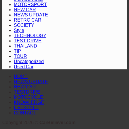
เป็น
Ecosystem
ทั่ว
MOTORSPORT
REEV
เชื่อม
NEW CAR
เอเชีย
Pioneer
NEWS UPDATE
โอกาส
ใน
รอ
RETRO CAR
ธุรกิจ
SOCIETY
ตลาด
คอย
ไร้
Style
ไทย
TECHNOLOGY
รอย
TEST DRIVE
ต่อ
THAILAND
TIP
TOUR
Uncategorized
Used Car
HOME
NEWS UPDATE
NEW CAR
TESTDRIVE
MOTOCYCLE
KNOWLEDGE
LIFESTYLE
CONTACT
Copyright 2026 ©
CarBeliever.com