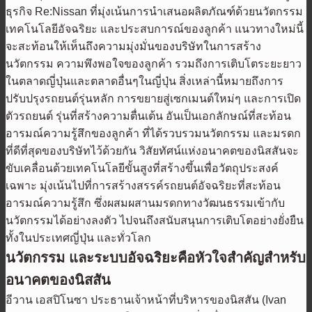
ธุรกิจ Re:Nissan ที่มุ่งเน้นการนำเสนอผลิตภัณฑ์ด้วยนวัตกรรม
เทคโนโลยีอัจฉริยะ และประสบการณ์ของลูกค้า แนวทางใหม่นี้
จะสะท้อนให้เห็นถึงความมุ่งมั่นของบริษัทในการสร้าง
นวัตกรรม ความพึงพอใจของลูกค้า รวมถึงการเติบโตระยะยาว
ในตลาดญี่ปุ่นและตลาดอื่นๆในญี่ปุ่น สิ่งเหล่านี้หมายถึงการ
ปรับปรุงรถยนต์รุ่นหลัก การขยายสู่เซกเมนต์ใหม่ๆ และการเปิด
ตัวรถยนต์ รุ่นที่สร้างความตื่นเต้น อันเป็นเอกลักษณ์ที่สะท้อน
อารมณ์ความรู้สึกของลูกค้า ที่ได้รวบรวมนวัตกรรม และมรดก
ที่ดีที่สุดของบริษัทไว้ด้วยกัน วิสัยทัศน์แห่งอนาคตของนิสสันจะ
ขับเคลื่อนด้วยเทคโนโลยีขั้นสูงที่สร้างขึ้นเพื่อวัตถุประสงค์
เฉพาะ มุ่งเน้นไปที่การสร้างสรรค์รถยนต์อัจฉริยะที่สะท้อน
อารมณ์ความรู้สึก ซึ่งผสมผสานมรดกทางวัฒนธรรมเข้ากับ
นวัตกรรมได้อย่างลงตัว ไปจนถึงสนับสนุนการเติบโตอย่างยั่งยืน
ทั้งในประเทศญี่ปุ่น และทั่วโลก
นวัตกรรม และระบบอัจฉริยะคือหัวใจสำคัญสำหรับ
อนาคตของนิสสัน
อีวาน เอสปิโนซา ประธานเจ้าหน้าที่บริหารของนิสสัน (Ivan