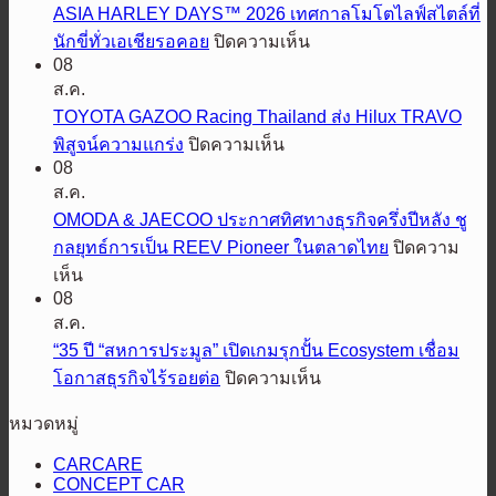
ASIA HARLEY DAYS™ 2026 เทศกาลโมโตไลฟ์สไตล์ที่
บิชิ
บน
นักขี่ทั่วเอเชียรอคอย
ปิดความเห็น
แรลลี่
Harley-
08
อาร์ต
Davidson®
ส.ค.
พร้อม
และ
TOYOTA GAZOO Racing Thailand ส่ง Hilux TRAVO
ลุย
โซดา
บน
พิสูจน์ความแกร่ง
ปิดความเห็น
ป้องกัน
สิงห์
TOYOTA
08
GAZOO
แชมป์
ชวน
ส.ค.
Racing
เต็ม
ร่วม
OMODA & JAECOO ประกาศทิศทางธุรกิจครึ่งปีหลัง ชู
Thailand
พิกัด
ฉลอง
กลยุทธ์การเป็น REEV Pioneer ในตลาดไทย
ปิดความ
ส่ง
5
ใน
บน
Hilux
เห็น
TRAVO
ปี
OMODA
ศึก
08
&
ASIA
พิสูจน์
ส.ค.
เอเชีย
JAECOO
HARLEY
ความ
“35 ปี “สหการประมูล” เปิดเกมรุกปั้น Ecosystem เชื่อม
ค
DAYS™
ประกาศ
แกร่ง
2026
บน
โอกาสธุรกิจไร้รอยต่อ
ปิดความเห็น
รอ
ทิศทาง
“35
เทศกาล
ส
ธุรกิจ
หมวดหมู่
ปี
โม
คัน
ครึ่ง
“สหการ
โต
ทรี
CARCARE
ปี
ประมูล”
CONCEPT CAR
ไลฟ์
แรลลี่