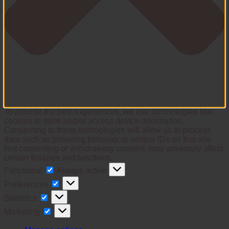
To provide the best experiences, we use technologies like
cookies to store and/or access device information.
Consenting to these technologies will allow us to process
data such as browsing behavior or unique IDs on this site.
Not consenting or withdrawing consent, may adversely affect
certain features and functions.
Functional
Functional
Always active
Preferences
Preferences
Statistics
Statistics
Marketing
Marketing