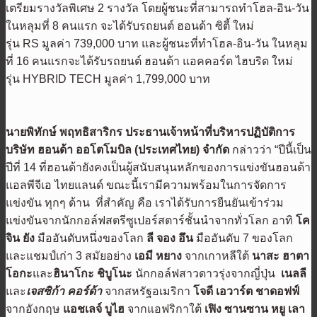
เตรียมรางวัลพิเศษ 2 รางวัล โดยผู้ชนะที่สามารถทำโฮล-อิน-วัน
ในหลุมที่ 8 คนแรก จะได้รับรถยนต์ ฮอนด้า ซิตี้ ใหม่
รุ่น RS มูลค่า 739,000 บาท และผู้ชนะที่ทำโฮล-อิน-วัน ในหลุม
ที่ 16 คนแรกจะได้รับรถยนต์ ฮอนด้า แอคคอร์ด ไฮบริด ใหม่
รุ่น HYBRID TECH มูลค่า 1,799,000 บาท
นายพิทักษ์ พฤทธิสาริกร ประธานเจ้าหน้าที่บริหารปฏิบัติการ
บริษัท ฮอนด้า ออโตโมบิล (ประเทศไทย) จำกัด
กล่าวว่า “ปีนี้เป็น
ปีที่ 14 ที่ฮอนด้ายังคงเป็นผู้สนับสนุนหลักของการแข่งขันฮอนด้า
แอลพีจีเอ ไทยแลนด์ ขณะนี้เรามีความพร้อมในการจัดการ
แข่งขัน ทุกๆ ด้าน ที่สำคัญ คือ เราได้รับการยืนยันเข้าร่วม
แข่งขันจากนักกอล์ฟสตรีซูเปอร์สตาร์ชั้นนำจากทั่วโลก อาทิ
โค
จิน ยัง
มืออันดับหนึ่งของโลก
ลี จอง อึน
มืออันดับ 7 ของโลก
และแชมป์เก่า 3 สมัยอย่าง
เอมี หยาง
จากเกาหลีใต้
นาสะ ฮาตา
โอกะ
และ
ฮินาโกะ ชิบูโนะ
นักกอล์ฟสาวดาวรุ่งจากญี่ปุ่น
เนลลี
และ
เจสซิก้า คอร์ด้า
จากสหรัฐอเมริกา
โจดี เอวาร์ต ชาดอฟฟ์
จากอังกฤษ
แอชเลจ์ บูไฮ
จากแอฟริกาใต้
เฟิง ซานซาน
หยู เลา