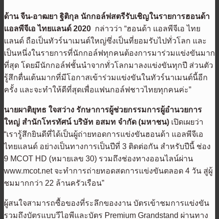
ด้าน จีน-อาฒยา ฐิติกุล นักกอล์ฟสตรีรับเชิญในรายการฮอนด้า
แอลพีจีเอ ไทยแลนด์
2020
กล่าวว่า “ฮอนด้า แอลพีจีเอ ไทย
แลนด์ ถือเป็นทัวร์นาเมนต์ใหญ่ซึ่งเป็นที่ยอมรับไปทั่วโลก และ
เป็นหนึ่งในรายการที่นักกอล์ฟทุกคนต้องการมาร่วมแข่งขันมาก
ที่สุด โดยมีนักกอล์ฟชั้นนำจากทั่วโลกมาลงแข่งขันทุกปี ส่วนตัว
รู้สึกตื่นเต้นมากที่มีโอกาสเข้าร่วมแข่งขันในทัวร์นาเมนต์นี้อีก
ครั้ง และจะทำให้ดีที่สุดเพื่อแฟนกอล์ฟชาวไทยทุกคนค่ะ”
นายผาติยุทธ
ใจสว่าง รักษาการผู้ช่วยกรรมการผู้อำนวยการ
ใหญ่
สำนักโทรทัศน์ บริษัท
อสมท
จำกัด
(
มหาชน)
เปิดเผยว่า
“เรารู้สึกยินดีที่ได้เป็นผู้ถ่ายทอดการแข่งขันฮอนด้า แอลพีจีเอ
ไทยแลนด์ อย่างเป็นทางการเป็นปีที่ 3 ติดต่อกัน สำหรับปีนี้ ช่อง
9 MCOT HD (หมายเลข 30) รวมถึงช่องทางออนไลน์ผ่าน
www.mcot.net จะทำการถ่ายทอดสดการแข่งขันตลอด 4 วัน สู่ผู้
ชมมากกว่า 22 ล้านครัวเรือน”
ผู้สนใจสามารถซื้อของที่ระลึกของงาน บัตรเข้าชมการแข่งขัน
รวมถึงบัตรแบบวีไอพีและบัตร Premium Grandstand ผ่านทาง