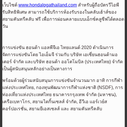
เว็บไซต์
www.hondalpgathailand.com
สำหรับผู้ถือบัตรวีไอพี
รับสิทธิพิเศษ สามารถใช้บริการห้องรับรองในคลับเฮ้าส์ของ
สยามคันทรีคลับ ฟรี เพื่อการผ่อนคลายแบบเอ็กซ์คลูซีฟได้ตลอด
วัน
การแข่งขัน ฮอนด้า แอลพีจีเอ ไทยแลนด์ 2020 ดำเนินการ
จัดการแข่งขันโดย ไอเอ็มจี ร่วมกับ บริษัท เอเชี่ยนฮอนด้ามอ
เตอร์ จำกัด และบริษัท ฮอนด้า ออโตโมบิล (ประเทศไทย) จำกัด
เป็นผู้สนับสนุนหลักอย่างเป็นทางการ
พร้อมด้วยผู้ร่วมสนับสนุนการแข่งขันจำนวนมาก อาทิ การกีฬา
แห่งประเทศไทย, กองทุนพัฒนาการกีฬาแห่งชาติ (NSDF), การ
ท่องเที่ยวแห่งประเทศไทย ธนาคารกรุงเทพ จำกัด (มหาชน),
เครือเบทาโกร, สยามไดกิ้นเซลส์ จำกัด, อีวีเอ แอร์เวย์ส
คอร์ปอเรชั่น, สยามยีเอสเซลส์ และ สยามคันทรีคลับ