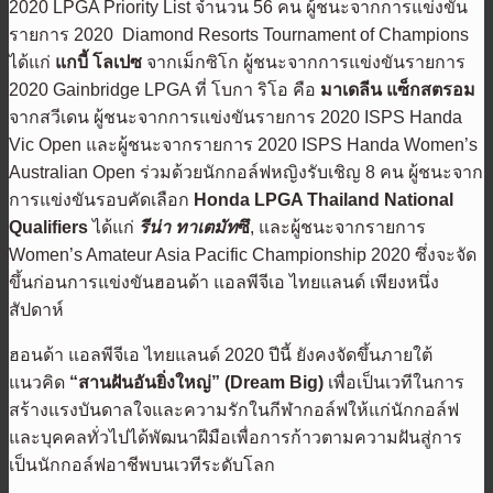
2020 LPGA Priority List จำนวน 56 คน ผู้ชนะจากการแข่งขัน
รายการ 2020 Diamond Resorts Tournament of Champions
ได้แก่
แกบี้ โลเปซ
จากเม็กซิโก ผู้ชนะจากการแข่งขันรายการ
2020 Gainbridge LPGA ที่ โบกา ริโอ คือ
มาเดลีน แซ็กสตรอม
จากสวีเดน ผู้ชนะจากการแข่งขันรายการ 2020 ISPS Handa
Vic Open และผู้ชนะจากรายการ 2020 ISPS Handa Women’s
Australian Open ร่วมด้วยนักกอล์ฟหญิงรับเชิญ 8 คน ผู้ชนะจาก
การแข่งขันรอบคัดเลือก
Honda LPGA Thailand National
Qualifiers
ได้แก่
รีน่า ทาเตมัท
ซึ
, และผู้ชนะจากรายการ
Women’s Amateur Asia Pacific Championship 2020 ซึ่งจะจัด
ขึ้นก่อนการแข่งขันฮอนด้า แอลพีจีเอ ไทยแลนด์ เพียงหนึ่ง
สัปดาห์
ฮอนด้า แอลพีจีเอ ไทยแลนด์ 2020 ปีนี้ ยังคงจัดขึ้นภายใต้
แนวคิด
“สานฝันอันยิ่งใหญ่” (
Dream Big)
เพื่อเป็นเวทีในการ
สร้างแรงบันดาลใจและความรักในกีฬากอล์ฟให้แก่นักกอล์ฟ
และบุคคลทั่วไปได้พัฒนาฝีมือเพื่อการก้าวตามความฝันสู่การ
เป็นนักกอล์ฟอาชีพบนเวทีระดับโลก