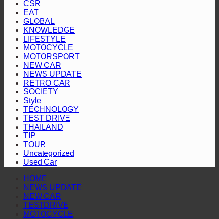
หลัง
CSR
เปิด
สไตล์
2026
EAT
ชู
เกม
ที่
GLOBAL
กลยุทธ์
รุก
KNOWLEDGE
นัก
การ
LIFESTYLE
ปั้น
ขี่
MOTOCYCLE
เป็น
Ecosystem
ทั่ว
MOTORSPORT
REEV
เชื่อม
NEW CAR
เอเชีย
Pioneer
NEWS UPDATE
โอกาส
ใน
รอ
RETRO CAR
ธุรกิจ
SOCIETY
ตลาด
คอย
ไร้
Style
ไทย
TECHNOLOGY
รอย
TEST DRIVE
ต่อ
THAILAND
TIP
TOUR
Uncategorized
Used Car
HOME
NEWS UPDATE
NEW CAR
TESTDRIVE
MOTOCYCLE