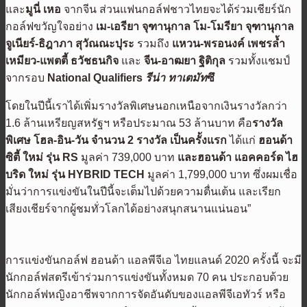
และ
มูนี่ เหอ
จากจีน ส่วนแฟนกอล์ฟชาวไทยจะได้ร่วมเชียร์นัก
กอล์ฟขวัญใจอย่าง
เม-เอรียา จุฑานุกาล
โม-โมรียา จุฑานุกาล
จูเนียร์-ธิฎาภา สุวัณณะปุระ
รวมถึง
แหวน-พรอนงค์ เพชรล้ำ
เหมียว-แพตตี้ ธวัชธนกิจ
และ
จีน-อาฒยา ฐิติกุล
รวมทั้งแชมป์
จากรอบ
National Qualifiers
รีน่า ทาเตมัท
ซึ
โดยในปีนี้เราได้เพิ่มรางวัลพิเศษนอกเหนือจากเงินรางวัลกว่า
1.6 ล้านเหรียญสหรัฐฯ หรือประมาณ 53 ล้านบาท คือ
รางวัล
พิเศษ โฮล-อิน-วัน จำนวน
2 รางวัล
เป็นครั้งแรก
ได้แก่
ฮอนด้า
ซิตี้ ใหม่ รุ่น
RS
มูลค่า 739,000 บาท
และฮอนด้า แอคคอร์ด ไฮ
บริด ใหม่ รุ่น
HYBRID TECH
มูลค่า 1,799,000 บาท ซึ่งผมเชื่อ
มั่นว่าการแข่งขันในปีนี้จะเต็มไปด้วยความตื่นเต้น และเรียก
เสียงเชียร์จากผู้ชมทั่วโลกได้อย่างสนุกสนานแน่นอน”
การแข่งขันกอล์ฟ
ฮอนด้า แอลพีจีเอ ไทยแลนด์ 2020 ครั้งนี้ จะมี
นักกอล์ฟสตรีเข้าร่วมการแข่งขันทั้งหมด 70 คน ประกอบด้วย
นักกอล์ฟหญิงอาชีพจากการจัดอันดับของแอลพีจีเอทัวร์ หรือ