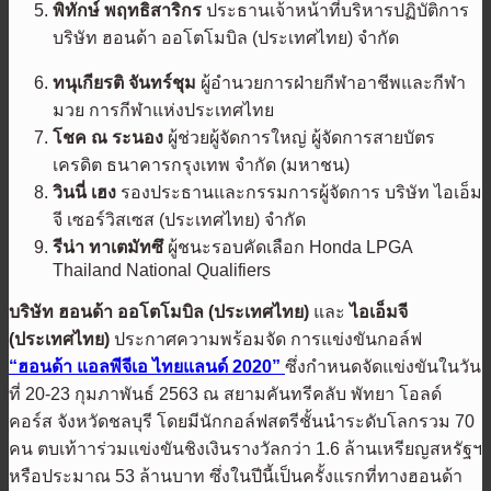
พิทักษ์ พฤทธิสาริกร
ประธานเจ้าหน้าที่บริหารปฏิบัติการ
บริษัท ฮอนด้า ออโตโมบิล (ประเทศไทย) จำกัด
ทนุเกียรติ จันทร์ชุม
ผู้อำนวยการฝ่ายกีฬาอาชีพและกีฬา
มวย การกีฬาแห่งประเทศไทย
โชค ณ ระนอง
ผู้ช่วยผู้จัดการใหญ่ ผู้จัดการสายบัตร
เครดิต ธนาคารกรุงเทพ จำกัด (มหาชน)
วินนี่ เฮง
รองประธานและกรรมการผู้จัดการ บริษัท ไอเอ็ม
จี เซอร์วิสเซส (ประเทศไทย) จำกัด
รีน่า ทาเตมัทซึ
ผู้ชนะรอบคัดเลือก Honda LPGA
Thailand National Qualifiers
บริษัท ฮอนด้า ออโตโมบิล (ประเทศไทย)
และ
ไอเอ็มจี
(ประเทศไทย)
ประกาศความพร้อมจัด​ การแข่งขันกอล์ฟ
“ฮอนด้า แอลพีจีเอ ไทยแลนด์ 2020”
ซึ่งกำหนดจัดแข่งขันในวัน
ที่ 20-23 กุมภาพันธ์ 2563 ณ สยามคันทรีคลับ พัทยา โอลด์
คอร์ส จังหวัดชลบุรี โดยมีนักกอล์ฟสตรีชั้นนำระดับโลกรวม 70
คน ตบเท้าาร่วมแข่งขันชิงเงินรางวัลกว่า 1.6 ล้านเหรียญสหรัฐฯ
หรือประมาณ 53 ล้านบาท ซึ่งในปีนี้เป็นครั้งแรกที่ทางฮอนด้า