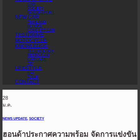
CSR
SOCIETY
MOTORSPORT
NEW CAR
THAILAND
GLOBAL
CONCEPT CAR
TESTDRIVE
MOTOCYCLE
KNOWLEDGE
TECHNOLOGY
RETRO CAR
CARCARE
TIP
LIFESTYLE
EAT
TOUR
CONTACT
28
ม.ค.
NEWS UPDATE
,
SOCIETY
ฮอนด้าประกาศความพร้อม​ จัดการแข่งขัน