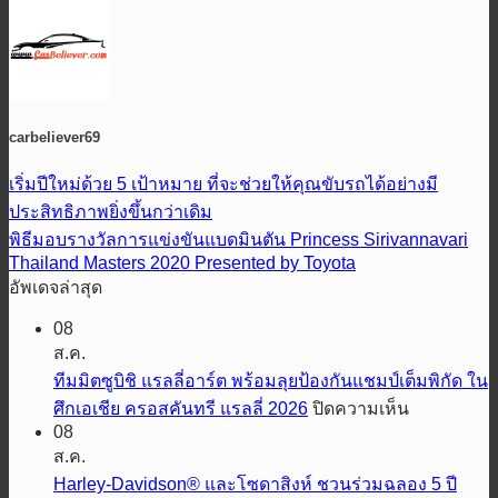
carbeliever69
เริ่มปีใหม่ด้วย 5 เป้าหมาย ที่จะช่วยให้คุณขับรถได้อย่างมี
ประสิทธิภาพยิ่งขึ้นกว่าเดิม
พิธีมอบรางวัลการแข่งขันแบดมินตัน Princess Sirivannavari
Thailand Masters 2020 Presented by Toyota
อัพเดจล่าสุด
08
ส.ค.
ทีมมิตซูบิชิ แรลลี่อาร์ต พร้อมลุยป้องกันแชมป์เต็มพิกัด ใน
บน
ศึกเอเชีย ครอสคันทรี แรลลี่ 2026
ปิดความเห็น
08
ทีม
ส.ค.
มิต
Harley-Davidson® และโซดาสิงห์ ชวนร่วมฉลอง 5 ปี
ซู