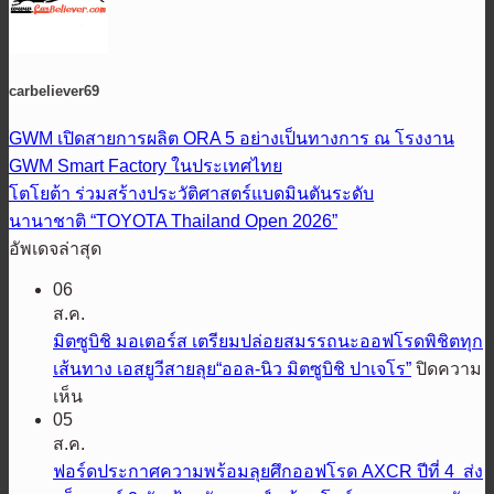
carbeliever69
GWM เปิดสายการผลิต ORA 5 อย่างเป็นทางการ ณ โรงงาน
GWM Smart Factory ในประเทศไทย
โตโยต้า ร่วมสร้างประวัติศาสตร์แบดมินตันระดับ
นานาชาติ “TOYOTA Thailand Open 2026”
อัพเดจล่าสุด
06
ส.ค.
มิตซูบิชิ มอเตอร์ส เตรียมปล่อยสมรรถนะออฟโรดพิชิตทุก
เส้นทาง เอสยูวีสายลุย“ออล-นิว มิตซูบิชิ ปาเจโร”
ปิดความ
บน
เห็น
05
มิต
ส.ค.
ซู
ฟอร์ดประกาศความพร้อมลุยศึกออฟโรด AXCR ปีที่ 4 ส่ง
บิชิ