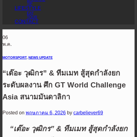
TIP
LIFESTYLE
EAT
TOUR
CONTACT
06
พ.ค.
MOTORSPORT
,
NEWS UPDATE
“เต๊อะ วุฒิกร” & ทีมเมท สู้สุดกำลังยก
ระดับผลงาน ศึก GT World Challenge
Asia สนามมันดาลิกา
Posted on
พฤษภาคม 6, 2026
by
carbeliever69
“เต๊อะ วุฒิกร” & ทีมเมท สู้สุดกำลังยก