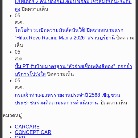
แร็พเตอร์ 2 คัน ป้องกันแชมป์ พร้อมโชว์สมรรถนะระดับ
มอ
บน
สูง
ปิดความเห็น
เต
05
ฟ
อร์ส
ส.ค.
อร์ด
เตรียม
โตโยต้า ระเบิดความมันส์สนั่นใต้! ปิดฉากสนามแรก
ประกาศ
ปล่อย
“Hilux Revo Racing Mania 2026” สุราษฎร์ธานี
ปิดความ
ความ
สมรรถนะ
บน
เห็น
พร้อม
ออฟ
05
โต
ลุย
โรด
ส.ค.
โย
ศึก
พิชิต
ปั๊ม PT รับป้ายมาตรฐาน “หัวจ่ายเชื้อเพลิงสีทอง” ตอกย้ำ
ต้า
ออฟ
ทุก
บน
บริการโปร่งใส
ปิดความเห็น
ระเบิด
โรด
เส้น
05
ปั๊ม
ความ
AXCR
ส.ค.
ทาง
PT
มันส์
ปี
รับ
กรมเจ้าท่าเผยแพร่รายงานประจำปี 2568 เชิญชวน
เอ
สนั่น
ที่
ป้าย
บน
ประชาชนร่วมติดตามผลการดำเนินงาน
ปิดความเห็น
ส
4
ใต้!
มาตรฐาน
กรม
ยู
ส่ง
ปิดฉาก
หมวดหมู่
“หัว
เจ้า
วี
แร็พ
สนาม
จ่าย
ท่า
สาย
CARCARE
เตอร์
แรก
CONCEPT CAR
เชื้อ
เผย
ลุย“ออล-
2
“Hilux
CSR