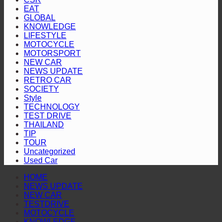
คัน
เพลิง
แพร่
นิว
Revo
EAT
Racing
ป้องกัน
สี
ราย
GLOBAL
มิต
Mania
KNOWLEDGE
แชมป์
ทอง”
ประ
ซู
2026”
LIFESTYLE
พร้อม
ตอกย้ำ
ปี
บิชิ
สุราษฎร์ธานี
MOTOCYCLE
2568
MOTORSPORT
โชว์
บริการ
ปา
NEW CAR
เชิญ
สมรรถนะ
โปร่งใส
เจโร”
NEWS UPDATE
ชวน
ระดับ
RETRO CAR
ประ
SOCIETY
สูง
Style
ร่วม
TECHNOLOGY
ติดต
TEST DRIVE
THAILAND
ผล
TIP
การ
TOUR
ดำเน
Uncategorized
Used Car
งาน
HOME
NEWS UPDATE
NEW CAR
TESTDRIVE
MOTOCYCLE
KNOWLEDGE