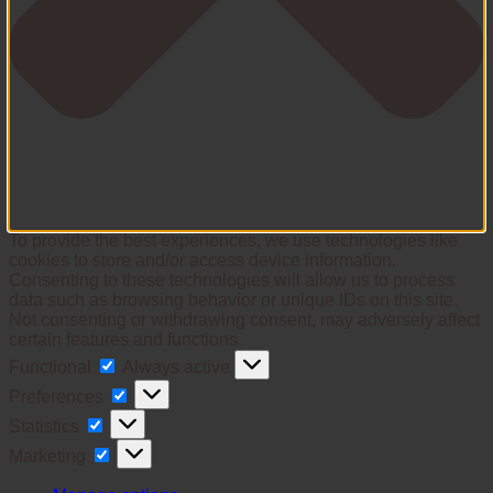
To provide the best experiences, we use technologies like
cookies to store and/or access device information.
Consenting to these technologies will allow us to process
data such as browsing behavior or unique IDs on this site.
Not consenting or withdrawing consent, may adversely affect
certain features and functions.
Functional
Functional
Always active
Preferences
Preferences
Statistics
Statistics
Marketing
Marketing