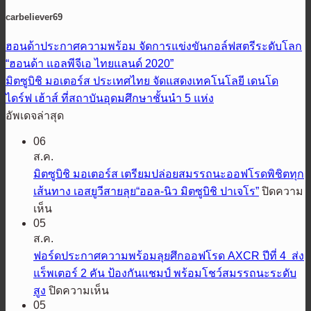
carbeliever69
ฮอนด้าประกาศความพร้อม​ จัดการแข่งขันกอล์ฟสตรีระดับโลก
“ฮอนด้า แอลพีจีเอ ไทยแลนด์ 2020”
มิตซูบิชิ มอเตอร์ส ประเทศไทย จัดแสดงเทคโนโลยี เดนโด
ไดร์ฟ เฮ้าส์ ที่สถาบันอุดมศึกษาชั้นนำ 5 แห่ง
อัพเดจล่าสุด
06
ส.ค.
มิตซูบิชิ มอเตอร์ส เตรียมปล่อยสมรรถนะออฟโรดพิชิตทุก
เส้นทาง เอสยูวีสายลุย“ออล-นิว มิตซูบิชิ ปาเจโร”
ปิดความ
บน
เห็น
05
มิต
ส.ค.
ซู
ฟอร์ดประกาศความพร้อมลุยศึกออฟโรด AXCR ปีที่ 4 ส่ง
บิชิ
แร็พเตอร์ 2 คัน ป้องกันแชมป์ พร้อมโชว์สมรรถนะระดับ
มอ
บน
สูง
ปิดความเห็น
เต
05
ฟ