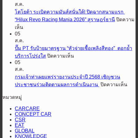
อร์ส
ส.ค.
อร์ด
เตรียม
โตโยต้า ระเบิดความมันส์สนั่นใต้! ปิดฉากสนามแรก
ประกาศ
ปล่อย
“Hilux Revo Racing Mania 2026” สุราษฎร์ธานี
ปิดความ
ความ
สมรรถนะ
บน
เห็น
พร้อม
ออฟ
05
โต
ลุย
โรด
ส.ค.
โย
ศึก
พิชิต
ปั๊ม PT รับป้ายมาตรฐาน “หัวจ่ายเชื้อเพลิงสีทอง” ตอกย้ำ
ต้า
ออฟ
ทุก
บน
บริการโปร่งใส
ปิดความเห็น
ระเบิด
โรด
เส้น
05
ปั๊ม
ความ
AXCR
ส.ค.
ทาง
PT
มันส์
ปี
รับ
กรมเจ้าท่าเผยแพร่รายงานประจำปี 2568 เชิญชวน
เอ
สนั่น
ที่
ป้าย
บน
ประชาชนร่วมติดตามผลการดำเนินงาน
ปิดความเห็น
ส
4
ใต้!
มาตรฐาน
กรม
ยู
ส่ง
ปิดฉาก
หมวดหมู่
“หัว
เจ้า
วี
แร็พ
สนาม
จ่าย
ท่า
สาย
CARCARE
เตอร์
แรก
CONCEPT CAR
เชื้อ
เผย
ลุย“ออล-
2
“Hilux
CSR
คัน
เพลิง
แพร่
นิว
Revo
EAT
Racing
ป้องกัน
สี
ราย
GLOBAL
มิต
Mania
KNOWLEDGE