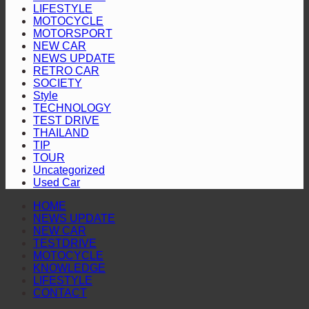
แชมป์
ทอง”
ประ
ซู
2026”
LIFESTYLE
พร้อม
ตอกย้ำ
ปี
บิชิ
สุราษฎร์ธานี
MOTOCYCLE
2568
MOTORSPORT
โชว์
บริการ
ปา
NEW CAR
เชิญ
สมรรถนะ
โปร่งใส
เจโร”
NEWS UPDATE
ชวน
ระดับ
RETRO CAR
ประ
SOCIETY
สูง
Style
ร่วม
TECHNOLOGY
ติดต
TEST DRIVE
THAILAND
ผล
TIP
การ
TOUR
ดำเน
Uncategorized
Used Car
งาน
HOME
NEWS UPDATE
NEW CAR
TESTDRIVE
MOTOCYCLE
KNOWLEDGE
LIFESTYLE
CONTACT