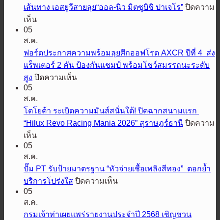
เส้นทาง เอสยูวีสายลุย“ออล-นิว มิตซูบิชิ ปาเจโร”
ปิดความ
บน
เห็น
05
มิต
ส.ค.
ซู
ฟอร์ดประกาศความพร้อมลุยศึกออฟโรด AXCR ปีที่ 4 ส่ง
บิชิ
แร็พเตอร์ 2 คัน ป้องกันแชมป์ พร้อมโชว์สมรรถนะระดับ
มอ
บน
สูง
ปิดความเห็น
เต
05
ฟ
อร์ส
ส.ค.
อร์ด
เตรียม
โตโยต้า ระเบิดความมันส์สนั่นใต้! ปิดฉากสนามแรก
ประกาศ
ปล่อย
“Hilux Revo Racing Mania 2026” สุราษฎร์ธานี
ปิดความ
ความ
สมรรถนะ
บน
เห็น
พร้อม
ออฟ
05
โต
ลุย
โรด
ส.ค.
โย
ศึก
พิชิต
ปั๊ม PT รับป้ายมาตรฐาน “หัวจ่ายเชื้อเพลิงสีทอง” ตอกย้ำ
ต้า
ออฟ
ทุก
บน
บริการโปร่งใส
ปิดความเห็น
ระเบิด
โรด
เส้น
05
ปั๊ม
ความ
AXCR
ส.ค.
ทาง
PT
มันส์
ปี
รับ
กรมเจ้าท่าเผยแพร่รายงานประจำปี 2568 เชิญชวน
เอ