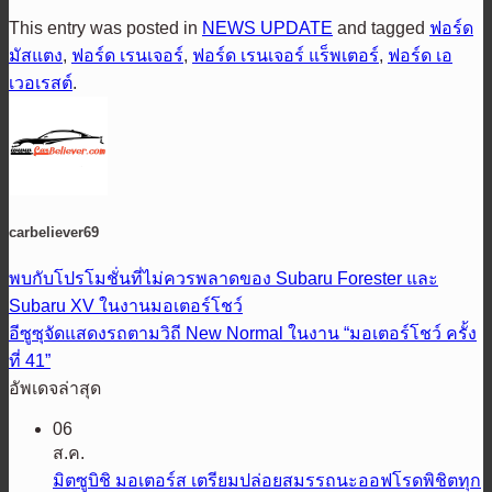
This entry was posted in
NEWS UPDATE
and tagged
ฟอร์ด
มัสแตง
,
ฟอร์ด เรนเจอร์
,
ฟอร์ด เรนเจอร์ แร็พเตอร์
,
ฟอร์ด เอ
เวอเรสต์
.
carbeliever69
พบกับโปรโมชั่นที่ไม่ควรพลาดของ Subaru Forester และ
Subaru XV ในงานมอเตอร์โชว์
อีซูซุจัดแสดงรถตามวิถี New Normal ในงาน “มอเตอร์โชว์ ครั้ง
ที่ 41”
อัพเดจล่าสุด
06
ส.ค.
มิตซูบิชิ มอเตอร์ส เตรียมปล่อยสมรรถนะออฟโรดพิชิตทุก