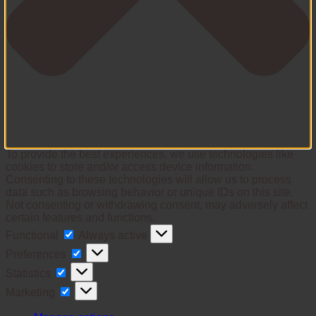
To provide the best experiences, we use technologies like
cookies to store and/or access device information.
Consenting to these technologies will allow us to process
data such as browsing behavior or unique IDs on this site.
Not consenting or withdrawing consent, may adversely affect
certain features and functions.
Functional
Functional
Always active
Preferences
Preferences
Statistics
Statistics
Marketing
Marketing