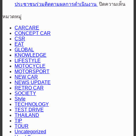
สนั่น
ที่
ป้าย
บน
ประชาชนร่วมติดตามผลการดำเนินงาน
ปิดความเห็น
ส
4
ใต้!
มาตรฐาน
กรม
ยู
ส่ง
ปิดฉาก
หมวดหมู่
“หัว
เจ้า
วี
แร็พ
สนาม
จ่าย
ท่า
สาย
CARCARE
เตอร์
แรก
CONCEPT CAR
เชื้อ
เผย
ลุย“ออล-
2
“Hilux
CSR
คัน
เพลิง
แพร่
นิว
Revo
EAT
Racing
ป้องกัน
สี
ราย
GLOBAL
มิต
Mania
KNOWLEDGE
แชมป์
ทอง”
ประ
ซู
2026”
LIFESTYLE
พร้อม
ตอกย้ำ
ปี
บิชิ
สุราษฎร์ธานี
MOTOCYCLE
2568
MOTORSPORT
โชว์
บริการ
ปา
NEW CAR
เชิญ
สมรรถนะ
โปร่งใส
เจโร”
NEWS UPDATE
ชวน
ระดับ
RETRO CAR
ประ
SOCIETY
สูง
Style
ร่วม
TECHNOLOGY
ติดต
TEST DRIVE
THAILAND
ผล
TIP
การ
TOUR
ดำเน
Uncategorized