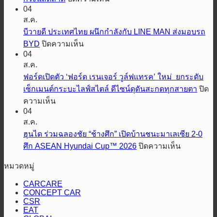
แนะนำ
04
เอ็ม
TOYOTA
ส.ค.
ALPHARD
จี
และ
บีวายดี ประเทศไทย ผนึกกำลังกับ LINE MAN ส่งมอบรถ
ประกาศ
VELLFIRE
บน
BYD
ปิดความเห็น
ความ
รุ่น
04
บี
สำเร็จ
ปรับปรุง
ส.ค.
วาย
ครึ่ง
ใหม่
ฟอร์ดเปิดตัว ‘ฟอร์ด เรนเจอร์ วูล์ฟแทรค’ ใหม่ ยกระดับ
ดี
ปี
ปี
เซ็กเมนต์กระบะไลฟ์สไตล์ ดีไซน์ดุดันสะกดทุกสายตา
ปิด
ประเทศไทย
แรก
2569
บน
ความเห็น
ผนึก
โต
พร้อม
04
ฟ
กำลัง
แรง
แนะนำ
ส.ค.
อร์ด
กับ
67%
รุ่น
ฮุนได ร่วมฉลองชัย “ช้างศึก” เปิดบ้านชนะมาเลเซีย 2-0
เปิด
LINE
เหนือ
ย่อย
บน
ศึก ASEAN Hyundai Cup™ 2026
ปิดความเห็น
MAN
ตัว
กระแส
ส่ง
ใหม่
ฮุน
‘ฟ
ตลาด
หมวดหมู่
มอบ
ล่าสุด
ได
อร์ด
HEV
รถ
ร่วม
CARCARE
เรน
SMART
BYD
CONCEPT CAR
ฉลอง
เจอร์
CSR
ชัย
วูล์ฟแทรค’
EAT