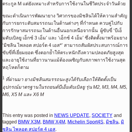
ตระกูล M แต่ยังเหมาะสำหรับการใช้งานในชีวิตประจำวันด้วย
ขณะดำเนินการพัฒนายาง วิศวกรของมิชลินได้ให้ความสำคัญ
กับการยกระดับสมรรถนะในด้านต่างๆ ที่กำหนด ควบคู่ไปกับ
การรักษาสมรรถนะในด้านอื่นนอกเหนือจากนั้น ผู้ขับขี่ ‘บีเอ็
มดับเบิลยู เอ็กซ์ 3 เอ็ม’ และ ‘เอ็กซ์ 4 เอ็ม’ ซึ่งติดตั้งมาพร้อมยาง
‘มิชลิน ไพลอต สปอร์ต 4 เอส*’ สามารถสัมผัสประสบการณ์การ
ขับขี่ที่เยี่ยมยอด ซึ่งตอกย้ำให้ตระหนักถึงความปลอดภัยสูงสุด
และอายุใช้งานที่ยาวนานแม้ต้องเผชิญกับสภาพการใช้งานสุด
หฤโหดก็ตาม
1
ที่ผ่านมา ยางมิชลินสมรรถนะสูงได้รับเลือกให้ติดตั้งเป็น
อุปกรณ์มาตรฐานในรถยนต์บีเอ็มดับเบิลยู รุ่น
M2, M3, M4, M5,
M6, X5 M และ X6 M
This entry was posted in
NEWS UPDATE
,
SOCIETY
and
tagged
BMW X3M
,
BMW X4M
,
Michelin Sport4S
,
มิชลิน
,
มิ
ชลิน ไพลอต สปอร์ต 4 เอส
.