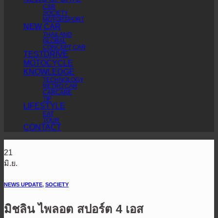
CSR
SOCIETY
MOTORSPORT
NEW CAR
THAILAND
GLOBAL
CONCEPT CAR
TESTDRIVE
MOTOCYCLE
KNOWLEDGE
TECHNOLOGY
RETRO CAR
CARCARE
TIP
LIFESTYLE
EAT
TOUR
CONTACT
21
มิ.ย.
NEWS UPDATE
,
SOCIETY
มิชลิน ไพลอต สปอร์ต 4 เอส