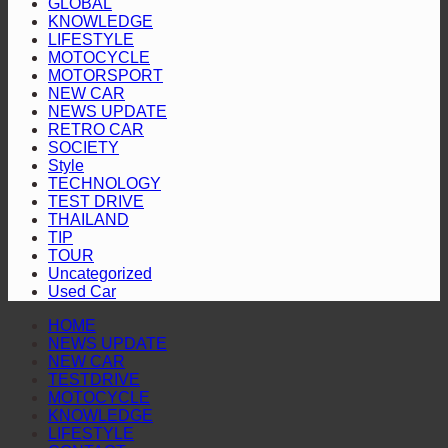
“ช้าง
GLOBAL
ใหม่
KNOWLEDGE
ศึก”
ยก
LIFESTYLE
เปิด
MOTOCYCLE
ระดับ
MOTORSPORT
บ้าน
เซ็กเมนต์
NEW CAR
ชนะ
กระบะ
NEWS UPDATE
มาเลเซีย
RETRO CAR
ไลฟ์
SOCIETY
2-
สไตล์
Style
0
TECHNOLOGY
ดีไซน์
ศึก
TEST DRIVE
ดุดัน
ASEAN
THAILAND
Hyundai
สะกด
TIP
Cup™
TOUR
ทุก
2026
Uncategorized
สายตา
Used Car
HOME
NEWS UPDATE
NEW CAR
TESTDRIVE
MOTOCYCLE
KNOWLEDGE
LIFESTYLE