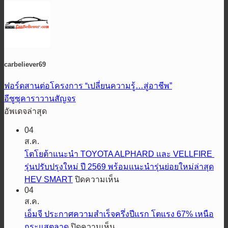
carbeliever69
ฟอร์ดสานต่อโครงการ “เปลี่ยนความรู้…สู่อาชีพ”
อีซูซุคาราวานสัญจร
อัพเดจล่าสุด
04
ส.ค.
โตโยต้าแนะนำ TOYOTA ALPHARD และ VELLFIRE
รุ่นปรับปรุงใหม่ ปี 2569 พร้อมแนะนำรุ่นย่อยใหม่ล่าสุด
บน
HEV SMART
ปิดความเห็น
04
โต
ส.ค.
โย
เอ็มจี ประกาศความสำเร็จครึ่งปีแรก โตแรง 67% เหนือ
ต้า
บน
กระแสตลาด
ปิดความเห็น