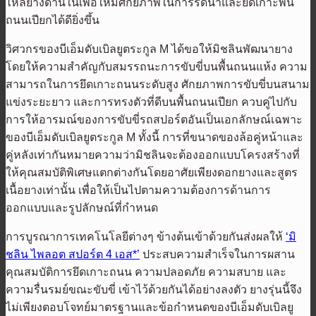
ไหล่ยางด้านในเพื่อให้มีศักยภาพในการรีดน้ำและยึดเกาะพื้น
ถนนเปียกได้ดียิ่งขึ้น
วิศวกรของบีเอ็มดับเบิลยูตระกูล M ได้ขอให้มิชลินพัฒนายาง
โดยให้ความสำคัญกับสมรรถนะการขับขี่บนพื้นถนนแห้ง ความ
สามารถในการยึดเกาะถนนระดับสูง ศักยภาพการขับขี่บนสนาม
แข่งระยะยาว และการทรงตัวที่ดีบนพื้นถนนเปียก ควบคู่ไปกับ
การให้อารมณ์ของการขับขี่รถสปอร์ตอันเป็นเอกลักษณ์เฉพาะ
ของบีเอ็มดับเบิลยูตระกูล M ทั้งนี้ การที่ขนาดของล้อคู่หน้าและ
คู่หลังเท่ากันหมายความว่ามิชลินจะต้องออกแบบโครงสร้างที่
ให้คุณสมบัติพิเศษแตกต่างกันโดยอาศัยเพียงดอกยางและสูตร
เนื้อยางเท่านั้น เพื่อให้เป็นไปตามความต้องการด้านการ
ออกแบบและรูปลักษณ์ที่กำหนด
การบูรณาการเทคโนโลยีต่างๆ ข้างต้นเข้าด้วยกันส่งผลให้
‘มิ
ชลิน ไพลอต สปอร์ต 4 เอส*’
ประสบความสำเร็จในการผสาน
คุณสมบัติการยึดเกาะถนน ความปลอดภัย ความสบาย และ
ความรื่นรมย์ขณะขับขี่ เข้าไว้ด้วยกันได้อย่างลงตัว ยางรุ่นนี้จึง
ไม่เพียงตอบโจทย์มาตรฐานและข้อกำหนดของบีเอ็มดับเบิลยู