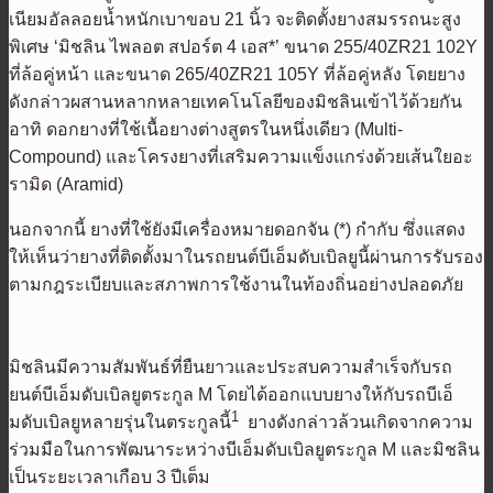
เนียมอัลลอยน้ำหนักเบาขอบ 21 นิ้ว จะติดตั้งยางสมรรถนะสูง
พิเศษ ‘มิชลิน ไพลอต สปอร์ต 4 เอส*’ ขนาด 255/40ZR21 102Y
ที่ล้อคู่หน้า และขนาด 265/40ZR21 105Y ที่ล้อคู่หลัง โดยยาง
ดังกล่าวผสานหลากหลายเทคโนโลยีของมิชลินเข้าไว้ด้วยกัน
อาทิ ดอกยางที่ใช้เนื้อยางต่างสูตรในหนึ่งเดียว (Multi-
Compound) และโครงยางที่เสริมความแข็งแกร่งด้วยเส้นใยอะ
รามิด (Aramid)
นอกจากนี้ ยางที่ใช้ยังมีเครื่องหมายดอกจัน (*) กำกับ ซึ่งแสดง
ให้เห็นว่ายางที่ติดตั้งมาในรถยนต์บีเอ็มดับเบิลยูนี้ผ่านการรับรอง
ตามกฎระเบียบและสภาพการใช้งานในท้องถิ่นอย่างปลอดภัย
มิชลินมีความสัมพันธ์ที่ยืนยาวและประสบความสำเร็จกับรถ
ยนต์บีเอ็มดับเบิลยูตระกูล M โดยได้ออกแบบยางให้กับรถบีเอ็
1
มดับเบิลยูหลายรุ่นในตระกูลนี้
ยางดังกล่าวล้วนเกิดจากความ
ร่วมมือในการพัฒนาระหว่างบีเอ็มดับเบิลยูตระกูล M และมิชลิน
เป็นระยะเวลาเกือบ 3 ปีเต็ม