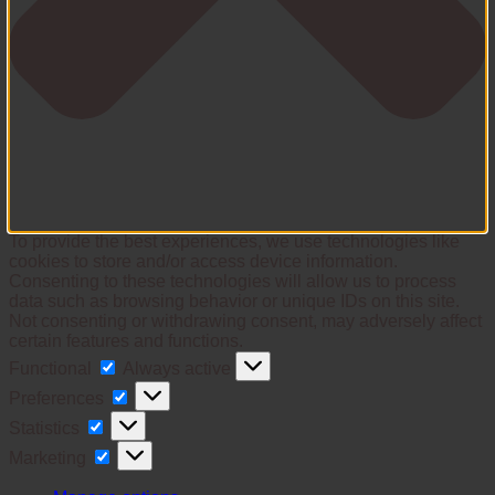
To provide the best experiences, we use technologies like
cookies to store and/or access device information.
Consenting to these technologies will allow us to process
data such as browsing behavior or unique IDs on this site.
Not consenting or withdrawing consent, may adversely affect
certain features and functions.
Functional
Functional
Always active
Preferences
Preferences
Statistics
Statistics
Marketing
Marketing