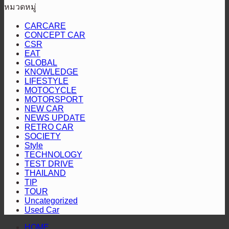
ความ
AXCR
หมวดหมู่
ทาง
PT
มันส์
ปี
รับ
เอ
CARCARE
สนั่น
ที่
ป้าย
ส
CONCEPT CAR
4
ใต้!
CSR
มาตรฐาน
ยู
ส่ง
ปิดฉาก
EAT
“หัว
วี
แร็พ
GLOBAL
สนาม
จ่าย
KNOWLEDGE
สาย
เตอร์
แรก
LIFESTYLE
เชื้อ
ลุย“ออล-
2
“Hilux
MOTOCYCLE
คัน
เพลิง
นิว
Revo
MOTORSPORT
Racing
NEW CAR
ป้องกัน
สี
มิต
Mania
NEWS UPDATE
แชมป์
ทอง”
ซู
2026”
RETRO CAR
พร้อม
ตอกย้ำ
SOCIETY
บิชิ
สุราษฎร์ธานี
Style
โชว์
บริการ
ปา
TECHNOLOGY
สมรรถนะ
โปร่งใส
เจโร”
TEST DRIVE
THAILAND
ระดับ
TIP
สูง
TOUR
Uncategorized
Used Car
HOME