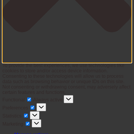
To provide the best experiences, we use technologies like
cookies to store and/or access device information.
Consenting to these technologies will allow us to process
data such as browsing behavior or unique IDs on this site.
Not consenting or withdrawing consent, may adversely affect
certain features and functions.
Functional
Functional
Always active
Preferences
Preferences
Statistics
Statistics
Marketing
Marketing