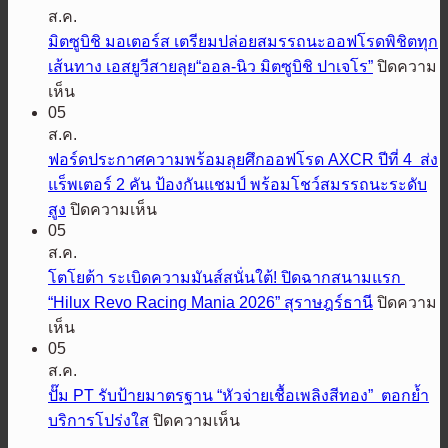
ส.ค.
ซู
มิตซูบิชิ มอเตอร์ส เตรียมปล่อยสมรรถนะออฟโรดพิชิตทุก
บิชิ
เส้นทาง เอสยูวีสายลุย“ออล-นิว มิตซูบิชิ ปาเจโร”
ปิดความ
มอ
บน
เห็น
เต
05
มิต
อร์ส
ส.ค.
ซู
ประเทศไทย
ฟอร์ดประกาศความพร้อมลุยศึกออฟโรด AXCR ปีที่ 4 ส่ง
บิชิ
ส่ง
แร็พเตอร์ 2 คัน ป้องกันแชมป์ พร้อมโชว์สมรรถนะระดับ
มอ
“มิต
บน
สูง
ปิดความเห็น
เต
ซูรุ”
05
ฟ
อร์ส
รีเฟรช
ส.ค.
อร์ด
เตรียม
ภาพ
โตโยต้า ระเบิดความมันส์สนั่นใต้! ปิดฉากสนามแรก
ประกาศ
ปล่อย
ลักษณ์
“Hilux Revo Racing Mania 2026” สุราษฎร์ธานี
ปิดความ
ความ
สมรรถนะ
แบรนด์
บน
เห็น
พร้อม
ออฟ
รับ
05
โต
ลุย
โรด
65
ส.ค.
โย
ศึก
พิชิต
ปี
ปั๊ม PT รับป้ายมาตรฐาน “หัวจ่ายเชื้อเพลิงสีทอง” ตอกย้ำ
ต้า
ออฟ
ทุก
บน
บริการโปร่งใส
ปิดความเห็น
ระเบิด
โรด
เส้น
ปั๊ม