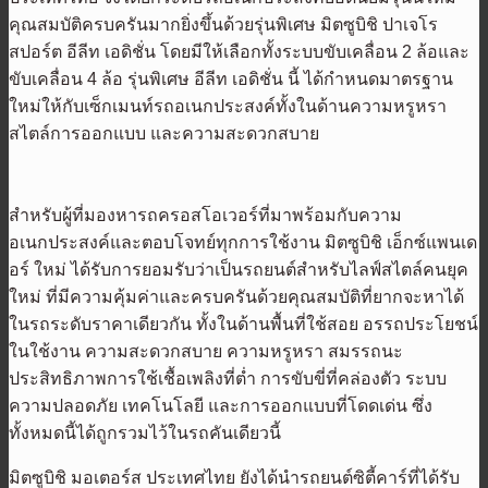
คุณสมบัติครบครันมากยิ่งขึ้นด้วยรุ่นพิเศษ มิตซูบิชิ ปาเจโร
สปอร์ต อีลีท เอดิชั่น โดยมีให้เลือกทั้งระบบขับเคลื่อน 2 ล้อและ
ขับเคลื่อน 4 ล้อ รุ่นพิเศษ อีลีท เอดิชั่น นี้ ได้กำหนดมาตรฐาน
ใหม่ให้กับเซ็กเมนท์รถอเนกประสงค์ทั้งในด้านความหรูหรา
สไตล์การออกแบบ และความสะดวกสบาย
สำหรับผู้ที่มองหารถครอสโอเวอร์ที่มาพร้อมกับความ
อเนกประสงค์และตอบโจทย์ทุกการใช้งาน มิตซูบิชิ เอ็กซ์แพนเด
อร์ ใหม่ ได้รับการยอมรับว่าเป็นรถยนต์สำหรับไลฟ์สไตล์คนยุค
ใหม่ ที่มีความคุ้มค่าและครบครันด้วยคุณสมบัติที่ยากจะหาได้
ในรถระดับราคาเดียวกัน ทั้งในด้านพื้นที่ใช้สอย อรรถประโยชน์
ในใช้งาน ความสะดวกสบาย ความหรูหรา สมรรถนะ
ประสิทธิภาพการใช้เชื้อเพลิงที่ต่ำ การขับขี่ที่คล่องตัว ระบบ
ความปลอดภัย เทคโนโลยี และการออกแบบที่โดดเด่น ซึ่ง
ทั้งหมดนี้ได้ถูกรวมไว้ในรถคันเดียวนี้
มิตซูบิชิ มอเตอร์ส ประเทศไทย ยังได้นำรถยนต์ซิตี้คาร์ที่ได้รับ