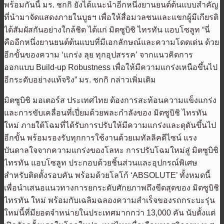
พร้อมกันนี้ มร. ชกกิ ยังได้แนะนำอีกหนึ่งยานยนต์ต้นแบบสำคัญ
ที่นำมาจัดแสดงภายในบูธฯ เพื่อให้สื่อมวลชนและแขกผู้มีเกียรติ
ได้สัมผัสกันอย่างใกล้ชิด ได้แก่ มิตซูบิชิ ไทรทัน แอบโซลูท “นี่
คืออีกหนึ่งยานยนต์ต้นแบบที่มีเอกลักษณ์และความโดดเด่น ด้วย
อีกขั้นของความ ‘แกร่ง ลุย ทุกอุปสรรค’ จากแนวคิดการ
ออกแบบ Build-up Robustness เพื่อให้มีความแกร่งเหนือขึ้นไป
อีกระดับอย่างแท้จริง” มร. ชกกิ กล่าวเพิ่มเติม
มิตซูบิชิ มอเตอร์ส ประเทศไทย ต้องการสะท้อนความแข็งแกร่ง
และการขับเคลื่อนที่เปี่ยมด้วยพละกำลังของ มิตซูบิชิ ไทรทัน
ใหม่ ภายใต้โฉมที่ได้รับการปรับให้มีความแกร่งและดุดันขึ้นไป
อีกขั้น พร้อมรองรับทุกการใช้งานด้วยเมทัลลิคดีไซน์ แรง
บันดาลใจจากความแกร่งของโลหะ การปรับโฉมใหม่สู่ มิตซูบิชิ
ไทรทัน แอบโซลูท ประกอบด้วยชิ้นส่วนและอุปกรณ์พิเศษ
สำหรับติดตั้งรอบคัน พร้อมด้วยโลโก้ ‘ABSOLUTE’ ทั้งหมดนี้
เพื่อนำเสนอแนวทางการยกระดับศักยภาพถึงขีดสุดของ มิตซูบิชิ
ไทรทัน ใหม่ พร้อมกับเฉลิมฉลองความสำเร็จของรถกระบะรุ่น
ใหม่นี้ที่มียอดจำหน่ายในประเทศมากกว่า 13,000 คัน นับตั้งแต่