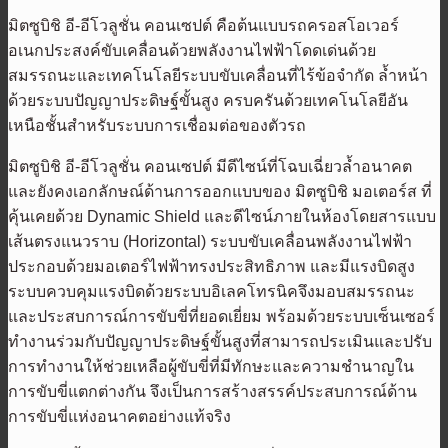
มิตซูบิชิ อี-อีโวลูชั่น คอนเซปต์ คือต้นแบบรถครอสโอเวอร์
อเนกประสงค์ขับเคลื่อนด้วยพลังงานไฟฟ้าโดดเด่นด้วย
สมรรถนะและเทคโนโลยีระบบขับเคลื่อนที่ไร้ข้อจำกัด ล้ำหน้า
ด้วยระบบปัญญาประดิษฐ์ขั้นสูง ครบครันด้วยเทคโนโลยีอัน
เหนือชั้นสำหรับระบบการเชื่อมต่อของตัวรถ
มิตซูบิชิ อี-อีโวลูชั่น คอนเซปต์ มีดีไซน์ที่โฉบเฉี่ยวล้ำอนาคต
และยังคงเอกลักษณ์ด้านการออกแบบของ มิตซูบิชิ มอเตอร์ส ที่
คุ้นเคยด้วย Dynamic Shield และดีไซน์ภายในห้องโดยสารแบบ
เส้นตรงแนวราบ (Horizontal) ระบบขับเคลื่อนพลังงานไฟฟ้า
ประกอบด้วยมอเตอร์ไฟฟ้าทรงประสิทธิภาพ และมีแรงบิดสูง
ระบบควบคุมแรงบิดด้วยระบบอิเลคโทรนิคจึงมอบสมรรถนะ
และประสบการณ์การขับขี่ที่ยอดเยี่ยม พร้อมด้วยระบบเซ็นเซอร์
ทำงานร่วมกับปัญญาประดิษฐ์ขั้นสูงที่สามารถประเมินและปรับ
การทำงานให้ช่วยเหลือผู้ขับขี่ที่มีทักษะและความชำนาญใน
การขับขี่แตกต่างกัน จึงเป็นการสร้างสรรค์ประสบการณ์ด้าน
การขับขี่แห่งอนาคตอย่างแท้จริง