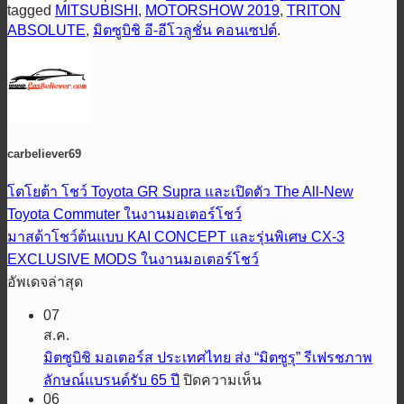
tagged
MITSUBISHI
,
MOTORSHOW 2019
,
TRITON
ABSOLUTE
,
มิตซูบิชิ อี-อีโวลูชั่น คอนเซปต์
.
carbeliever69
โตโยต้า โชว์ Toyota GR Supra และเปิดตัว The All-New
Toyota Commuter ในงานมอเตอร์โชว์
มาสด้าโชว์ต้นแบบ KAI CONCEPT และรุ่นพิเศษ CX-3
EXCLUSIVE MODS ในงานมอเตอร์โชว์
อัพเดจล่าสุด
07
ส.ค.
มิตซูบิชิ มอเตอร์ส ประเทศไทย ส่ง “มิตซูรุ” รีเฟรชภาพ
บน
ลักษณ์แบรนด์รับ 65 ปี
ปิดความเห็น
06
มิต