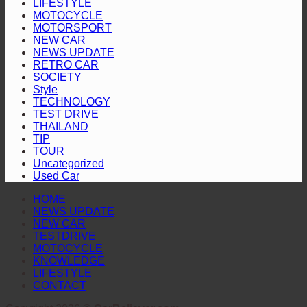
LIFESTYLE
เปิด
MOTOCYCLE
ระดับ
MOTORSPORT
บ้าน
เซ็กเมนต์
NEW CAR
ชนะ
กระบะ
NEWS UPDATE
มาเลเซีย
RETRO CAR
ไลฟ์
SOCIETY
2-
สไตล์
Style
0
TECHNOLOGY
ดีไซน์
ศึก
TEST DRIVE
ดุดัน
ASEAN
THAILAND
Hyundai
สะกด
TIP
Cup™
TOUR
ทุก
2026
Uncategorized
สายตา
Used Car
HOME
NEWS UPDATE
NEW CAR
TESTDRIVE
MOTOCYCLE
KNOWLEDGE
LIFESTYLE
CONTACT