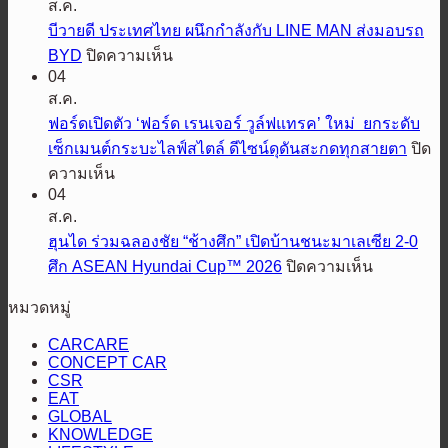
ส.ค.
ALPHARD
จี
และ
บีวายดี ประเทศไทย ผนึกกำลังกับ LINE MAN ส่งมอบรถ
ประกาศ
VELLFIRE
บน
BYD
ปิดความเห็น
ความ
รุ่น
04
บี
สำเร็จ
ปรับปรุง
ส.ค.
วาย
ครึ่ง
ใหม่
ฟอร์ดเปิดตัว ‘ฟอร์ด เรนเจอร์ วูล์ฟแทรค’ ใหม่ ยกระดับ
ดี
ปี
ปี
เซ็กเมนต์กระบะไลฟ์สไตล์ ดีไซน์ดุดันสะกดทุกสายตา
ปิด
ประเทศไทย
แรก
2569
บน
ความเห็น
ผนึก
โต
พร้อม
04
ฟ
กำลัง
แรง
แนะนำ
ส.ค.
อร์ด
กับ
67%
รุ่น
ฮุนได ร่วมฉลองชัย “ช้างศึก” เปิดบ้านชนะมาเลเซีย 2-0
เปิด
LINE
เหนือ
ย่อย
บน
ศึก ASEAN Hyundai Cup™ 2026
ปิดความเห็น
MAN
ตัว
กระแส
ส่ง
ใหม่
ฮุน
‘ฟ
ตลาด
หมวดหมู่
มอบ
ล่าสุด
ได
อร์ด
HEV
รถ
ร่วม
CARCARE
เรน
SMART
BYD
CONCEPT CAR
ฉลอง
เจอร์
CSR
ชัย
วูล์ฟแทรค’
EAT
“ช้าง
GLOBAL
ใหม่
KNOWLEDGE
ศึก”
ยก