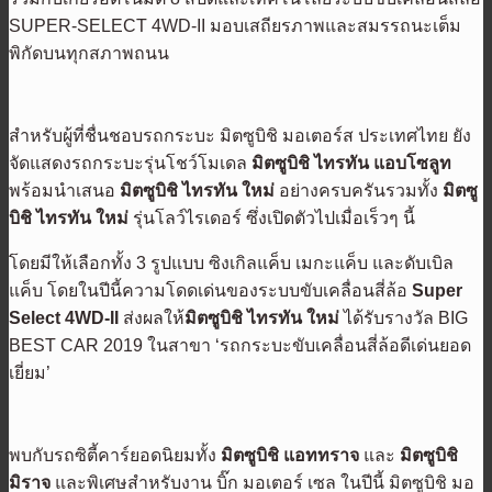
SUPER-SELECT 4WD-II มอบเสถียรภาพและสมรรถนะเต็ม
พิกัดบนทุกสภาพถนน
สำหรับผู้ที่ชื่นชอบรถกระบะ มิตซูบิชิ มอเตอร์ส ประเทศไทย ยัง
จัดแสดงรถกระบะรุ่นโชว์โมเดล
มิตซูบิชิ ไทรทัน แอบโซลูท
พร้อมนำเสนอ
มิตซูบิชิ ไทรทัน ใหม่
อย่างครบครันรวมทั้ง
มิตซู
บิชิ ไทรทัน ใหม่
รุ่นโลว์ไรเดอร์ ซึ่งเปิดตัวไปเมื่อเร็วๆ นี้
โดยมีให้เลือกทั้ง 3 รูปแบบ ซิงเกิลแค็บ เมกะแค็บ และดับเบิล
แค็บ โดยในปีนี้ความโดดเด่นของระบบขับเคลื่อนสี่ล้อ
Super
Select 4WD-II
ส่งผลให้
มิตซูบิชิ ไทรทัน ใหม่
ได้รับรางวัล BIG
BEST CAR 2019 ในสาขา ‘รถกระบะขับเคลื่อนสี่ล้อดีเด่นยอด
เยี่ยม’
พบกับรถซิตี้คาร์ยอดนิยมทั้ง
มิตซูบิชิ แอททราจ
และ
มิตซูบิชิ
มิราจ
และพิเศษสำหรับงาน บิ๊ก มอเตอร์ เซล ในปีนี้ มิตซูบิชิ มอ