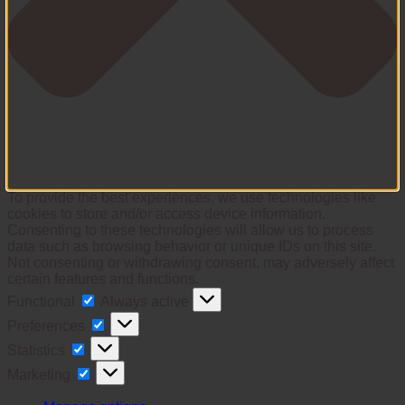
To provide the best experiences, we use technologies like
cookies to store and/or access device information.
Consenting to these technologies will allow us to process
data such as browsing behavior or unique IDs on this site.
Not consenting or withdrawing consent, may adversely affect
certain features and functions.
Functional
Functional
Always active
Preferences
Preferences
Statistics
Statistics
Marketing
Marketing