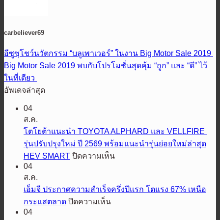
carbeliever69
อีซูซุโชว์นวัตกรรม “บลูเพาเวอร์” ในงาน Big Motor Sale 2019
Big Motor Sale 2019 พบกับโปรโมชั่นสุดคุ้ม “ถูก” และ “ดี” ไว้
ในที่เดียว
อัพเดจล่าสุด
04
ส.ค.
โตโยต้าแนะนำ TOYOTA ALPHARD และ VELLFIRE
รุ่นปรับปรุงใหม่ ปี 2569 พร้อมแนะนำรุ่นย่อยใหม่ล่าสุด
บน
HEV SMART
ปิดความเห็น
04
โต
ส.ค.
โย
เอ็มจี ประกาศความสำเร็จครึ่งปีแรก โตแรง 67% เหนือ
ต้า
บน
กระแสตลาด
ปิดความเห็น
แนะนำ
04
เอ็ม
TOYOTA