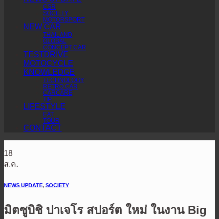
CSR
SOCIETY
MOTORSPORT
NEW CAR
THAILAND
GLOBAL
CONCEPT CAR
TESTDRIVE
MOTOCYCLE
KNOWLEDGE
TECHNOLOGY
RETRO CAR
CARCARE
TIP
LIFESTYLE
EAT
TOUR
CONTACT
18
ส.ค.
NEWS UPDATE
,
SOCIETY
มิตซูบิชิ ปาเจโร สปอร์ต ใหม่ ในงาน Big