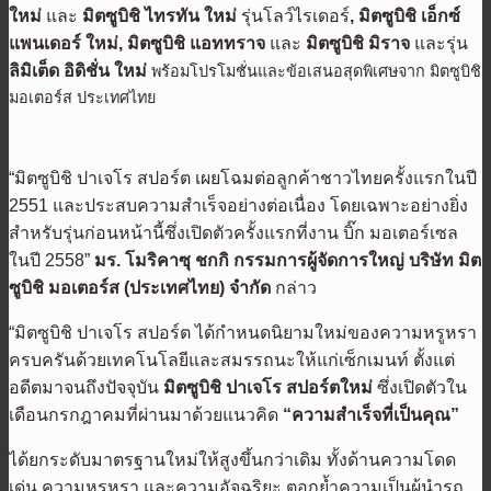
ใหม่
และ
มิตซูบิชิ ไทรทัน ใหม่
รุ่นโลว์ไรเดอร์
, มิตซูบิชิ เอ็กซ์
แพนเดอร์ ใหม่, มิตซูบิชิ แอททราจ
และ
มิตซูบิชิ มิราจ
และรุ่น
ลิมิเต็ด อิดิชั่น ใหม่
พร้อมโปรโมชั่นและข้อเสนอสุดพิเศษจาก มิตซูบิชิ
มอเตอร์ส ประเทศไทย
“มิตซูบิชิ ปาเจโร สปอร์ต เผยโฉมต่อลูกค้าชาวไทยครั้งแรกในปี
2551 และประสบความสำเร็จอย่างต่อเนื่อง โดยเฉพาะอย่างยิ่ง
สำหรับรุ่นก่อนหน้านี้ซึ่งเปิดตัวครั้งแรกที่งาน บิ๊ก มอเตอร์เซล
ในปี 2558”
มร. โมริคาซุ ชกกิ กรรมการผู้จัดการใหญ่ บริษัท มิต
ซูบิชิ มอเตอร์ส (ประเทศไทย) จำกัด
กล่าว
“มิตซูบิชิ ปาเจโร สปอร์ต ได้กำหนดนิยามใหม่ของความหรูหรา
ครบครันด้วยเทคโนโลยีและสมรรถนะให้แก่เซ็กเมนท์ ตั้งแต่
อดีตมาจนถึงปัจจุบัน
มิตซูบิชิ ปาเจโร สปอร์ตใหม่
ซึ่งเปิดตัวใน
เดือนกรกฎาคมที่ผ่านมาด้วยแนวคิด
“ความสำเร็จที่เป็นคุณ”
ได้ยกระดับมาตรฐานใหม่ให้สูงขึ้นกว่าเดิม ทั้งด้านความโดด
เด่น ความหรูหรา และความอัจฉริยะ ตอกย้ำความเป็นผู้นำรถ