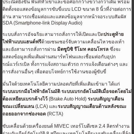
ประณีตยิ่งขึ้น พื้นที่หัวเข่าและข้อศอกกว้างขวางกว่าเดิม พร้อม
ติดตั้งจอแสดงข้อมูลการขับขี่แบบ LCD ขนาด 8 นิ้วที่ง่ายต่อการ
อ่าน สามารถเชื่อมต่อและแสดงข้อมูลจากหน้าจอระบบสัมผัส
SDA (Smartphone-link Display Audio)
ระบบสั่งการอัจฉริยะสามารถสั่งการให้เปิดและปิด
ประตูท้าย
ไฟฟ้าแบบแฮนด์ฟรี
ด้วยเซนเซอร์จับความเคลื่อนไหวของเท้า
และยังสามารถสั่งการผ่าน
มิตซูบิชิ รีโมท คอนโทรล
ซึ่งจะ
แสดงข้อมูลเพิ่มเติมผ่านสมาร์ทโฟนและเชื่อมต่อกับอุปก
รณ์แวร์เรเบิล ทั้งการแจ้งสถานะตัวรถ การแจ้งเตือนต่างๆ และ
การสั่งงานอื่นๆ เพื่อตอบโจทย์การใช้งานของผู้ขับขี่
มั่นใจด้วยเทคโนโลยีความปลอดภัยที่เพิ่มเติมเข้ามา ได้แก่
ระบบเบรกมือไฟฟ้าอัตโนมัติ
ระบบเบรกอัตโนมัติเมื่อจอดโดยไม่
ต้องเหยียบเบรกค้างไว้
(Brake Auto Hold)
ระบบสัญญาเตือน
ขณะเปลี่ยนเลน
(LCA) และ
ระบบสัญญาณเตือนด้านหลังขณะ
ถอยออกจากช่องจอด
(RCTA)
ขับเคลื่อนด้วยเครื่องยนต์ MIVEC เทอร์โบดีเซล 2.4 ลิตรทำงาน
ร่วมกับเกียร์อัตโนมัติ 8 สปีดและเทคโนโลยีระบบขับเคลื่อนสี่ล้อ