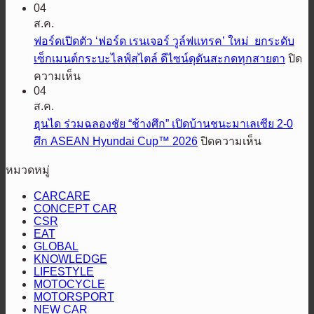
รุ่น
04
บี
สำเร็จ
ปรับปรุง
ส.ค.
วาย
ครึ่ง
ใหม่
ฟอร์ดเปิดตัว ‘ฟอร์ด เรนเจอร์ วูล์ฟแทรค’ ใหม่ ยกระดับ
ดี
ปี
ปี
เซ็กเมนต์กระบะไลฟ์สไตล์ ดีไซน์ดุดันสะกดทุกสายตา
ปิด
ประเทศไทย
แรก
2569
บน
ความเห็น
ผนึก
โต
พร้อม
04
ฟ
กำลัง
แรง
แนะนำ
ส.ค.
อร์ด
กับ
67%
รุ่น
ฮุนได ร่วมฉลองชัย “ช้างศึก” เปิดบ้านชนะมาเลเซีย 2-0
เปิด
LINE
เหนือ
ย่อย
บน
ศึก ASEAN Hyundai Cup™ 2026
ปิดความเห็น
MAN
ตัว
กระแส
ส่ง
ใหม่
ฮุน
‘ฟ
ตลาด
หมวดหมู่
มอบ
ล่าสุด
ได
อร์ด
HEV
รถ
ร่วม
CARCARE
เรน
SMART
BYD
CONCEPT CAR
ฉลอง
เจอร์
CSR
ชัย
วูล์ฟแทรค’
EAT
“ช้าง
GLOBAL
ใหม่
KNOWLEDGE
ศึก”
ยก
LIFESTYLE
เปิด
MOTOCYCLE
ระดับ
MOTORSPORT
บ้าน
เซ็กเมนต์
NEW CAR