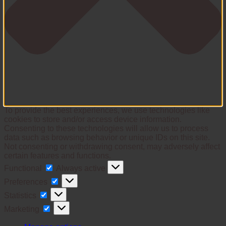
To provide the best experiences, we use technologies like
cookies to store and/or access device information.
Consenting to these technologies will allow us to process
data such as browsing behavior or unique IDs on this site.
Not consenting or withdrawing consent, may adversely affect
certain features and functions.
Functional
Functional
Always active
Preferences
Preferences
Statistics
Statistics
Marketing
Marketing