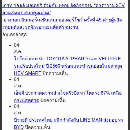
เกรท วอลล์ มอเตอร์ ร่วมกับ ททท. จัดกิจกรรม “คาราวาน xEV
สามสมุทร สนุกคูณสาม”
บางกอก อินเตอร์เนชั่นแนล มอเตอร์โชว์ ครั้งที่ 45 ค่ายผู้ผลิต
รถยนต์และรถจักรยานยนต์แห่ร่วมงาน
อัพเดจล่าสุด
04
ส.ค.
โตโยต้าแนะนำ TOYOTA ALPHARD และ VELLFIRE
รุ่นปรับปรุงใหม่ ปี 2569 พร้อมแนะนำรุ่นย่อยใหม่ล่าสุด
บน
HEV SMART
ปิดความเห็น
04
โต
ส.ค.
โย
เอ็มจี ประกาศความสำเร็จครึ่งปีแรก โตแรง 67% เหนือ
ต้า
บน
กระแสตลาด
ปิดความเห็น
แนะนำ
04
เอ็ม
TOYOTA
ส.ค.
ALPHARD
จี
และ
บีวายดี ประเทศไทย ผนึกกำลังกับ LINE MAN ส่งมอบรถ
ประกาศ
VELLFIRE
บน
BYD
ปิดความเห็น
ความ