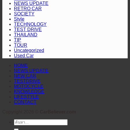
ชนะ
กระบะ
NEWS UPDATE
มาเลเซีย
RETRO CAR
ไลฟ์
SOCIETY
2-
สไตล์
Style
0
TECHNOLOGY
ดีไซน์
ศึก
TEST DRIVE
ดุดัน
ASEAN
THAILAND
Hyundai
สะกด
TIP
Cup™
TOUR
ทุก
2026
Uncategorized
สายตา
Used Car
HOME
NEWS UPDATE
NEW CAR
TESTDRIVE
MOTOCYCLE
KNOWLEDGE
LIFESTYLE
CONTACT
Copyright 2026 ©
CarBeliever.com
ค้นหา: