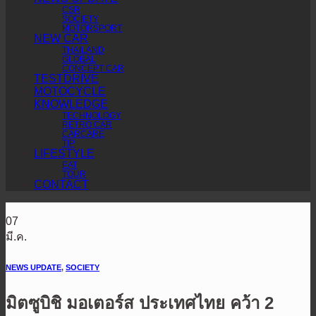
CSR
SOCIETY
MOTORSPORT
NEW CAR
THAILAND
GLOBAL
CONCEPT CAR
TESTDRIVE
MOTOCYCLE
KNOWLEDGE
TECHNOLOGY
RETRO CAR
CARCARE
TIP
LIFESTYLE
EAT
TOUR
CONTACT
07
มี.ค.
NEWS UPDATE
,
SOCIETY
มิตซูบิชิ มอเตอร์ส ประเทศไทย คว้า 2