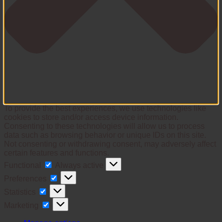
To provide the best experiences, we use technologies like
cookies to store and/or access device information.
Consenting to these technologies will allow us to process
data such as browsing behavior or unique IDs on this site.
Not consenting or withdrawing consent, may adversely affect
certain features and functions.
Functional
Functional
Always active
Preferences
Preferences
Statistics
Statistics
Marketing
Marketing