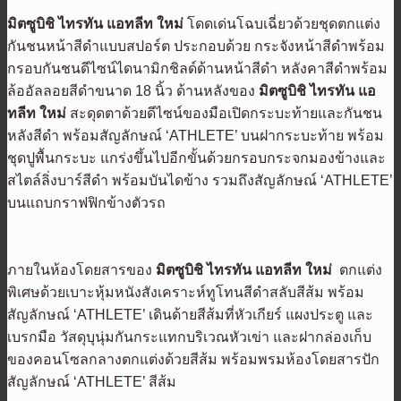
มิตซูบิชิ ไทรทัน แอทลีท
ใหม่
โดดเด่นโฉบเฉี่ยวด้วยชุดตกแต่ง
กันชนหน้าสีดำแบบสปอร์ต ประกอบด้วย กระจังหน้าสีดำพร้อม
กรอบกันชนดีไซน์ไดนามิกชิลด์ด้านหน้าสีดำ หลังคาสีดำพร้อม
ล้ออัลลอยสีดำขนาด 18 นิ้ว ด้านหลังของ
มิตซูบิชิ ไทรทัน แอ
ทลีท
ใหม่
สะดุดตาด้วยดีไซน์ของมือเปิดกระบะท้ายและกันชน
หลังสีดำ พร้อมสัญลักษณ์ ‘ATHLETE’ บนฝากระบะท้าย พร้อม
ชุดปูพื้นกระบะ แกร่งขึ้นไปอีกขั้นด้วยกรอบกระจกมองข้างและ
สไตล์ลิ่งบาร์สีดำ พร้อมบันไดข้าง รวมถึงสัญลักษณ์ ‘ATHLETE’
บนแถบกราฟฟิกข้างตัวรถ
ภายในห้องโดยสารของ
มิตซูบิชิ ไทรทัน แอทลีท
ใหม่
ตกแต่ง
พิเศษด้วยเบาะหุ้มหนังสังเคราะห์ทูโทนสีดำสลับสีส้ม พร้อม
สัญลักษณ์ ‘ATHLETE’ เดินด้ายสีส้มที่หัวเกียร์ แผงประตู และ
เบรกมือ วัสดุบุนุ่มกันกระแทกบริเวณหัวเข่า และฝากล่องเก็บ
ของคอนโซลกลางตกแต่งด้วยสีส้ม พร้อมพรมห้องโดยสารปัก
สัญลักษณ์ ‘ATHLETE’ สีส้ม