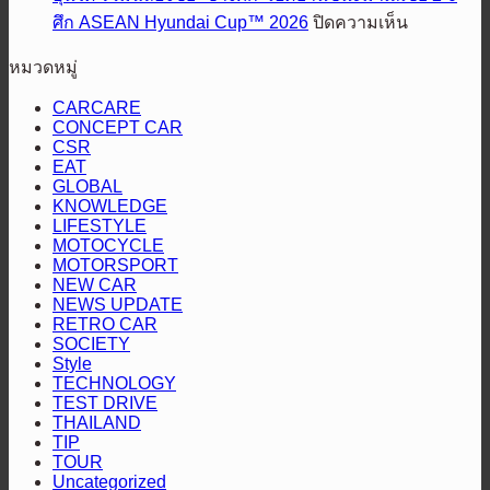
เปิด
LINE
เหนือ
ย่อย
บน
ศึก ASEAN Hyundai Cup™ 2026
ปิดความเห็น
MAN
ตัว
กระแส
ส่ง
ใหม่
ฮุน
‘ฟ
ตลาด
หมวดหมู่
มอบ
ล่าสุด
ได
อร์ด
HEV
รถ
ร่วม
CARCARE
เรน
SMART
BYD
CONCEPT CAR
ฉลอง
เจอร์
CSR
ชัย
วูล์ฟแทรค’
EAT
“ช้าง
GLOBAL
ใหม่
KNOWLEDGE
ศึก”
ยก
LIFESTYLE
เปิด
MOTOCYCLE
ระดับ
MOTORSPORT
บ้าน
เซ็กเมนต์
NEW CAR
ชนะ
กระบะ
NEWS UPDATE
มาเลเซีย
RETRO CAR
ไลฟ์
SOCIETY
2-
สไตล์
Style
0
TECHNOLOGY
ดีไซน์
ศึก
TEST DRIVE
ดุดัน
ASEAN
THAILAND
Hyundai
สะกด
TIP
Cup™
TOUR
ทุก
2026
Uncategorized