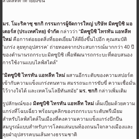
สไตล์ที่ท้าทายยิ่งขึ้น
มร. โมะริคาซุ ชกกิ กรรมการผู้จัดการใหญ่ บริษัท มิตซูบิชิ มอ
เตอร์ส (ประเทศไทย) จำกัด
กล่าวว่า “
มิตซูบิชิ ไทรทัน แอทลีท
ใหม่
คือการต่อยอดสิ่งที่ยอดเยี่ยมให้ดียิ่งขึ้นไปอีก คุณสมบัติ
‘แกร่ง ลุยทุกอุปสรรค’ ถ่ายทอดจากประสบการณ์มากกว่า 40 ปี
ของตำนานรถกระบะมิตซูบิชิ เพื่อพัฒนารถกระบะที่ตอบสนอง
การใช้งานแบบไลฟ์สไตล์”
“
มิตซูบิชิ ไทรทัน แอทลีท ใหม่
ผสานอีกระดับของความสปอร์ต
เข้ากับความแข็งแกร่งทนทาน สมรรถนะการขับขี่ ความเชื่อมั่น
ไว้วางใจได้ และเทคโนโลยีทันสมัย”
มร. ชกกิ
กล่าวเพิ่มเติม
รูปลักษณ์ของ
มิตซูบิชิ ไทรทัน แอทลีท ใหม่
เต็มเปี่ยมด้วยความ
แกร่งที่โฉบเฉี่ยว พร้อมบุคลิกของรถกระบะระดับพรีเมียม
สำหรับไลฟ์สไตล์ในเมืองที่คงความความแข็งแกร่งบึกบึน
สมบูรณ์แบบสำหรับการโลดแล่นบนท้องถนนใจกลางเมืองและ
ลุยฝ่าอุปสรรคบนเส้นทางธรรมชาติ