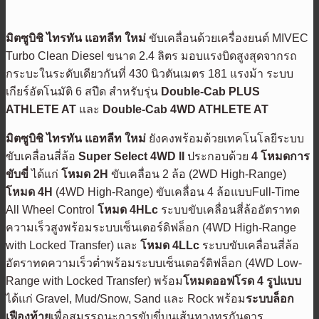
มิตซูบิชิ ไทรทัน แอทลีท
ใหม่
ขับเคลื่อนด้วยเครื่องยนต์ MIVEC
Turbo Clean Diesel ขนาด 2.4 ลิตร มอบแรงบิดสูงสุดจากรถ
กระบะในระดับเดียวกันที่ 430 นิวตันเมตร 181 แรงม้า ระบบ
เกียร์อัตโนมัติ 6 สปีด สำหรับรุ่น
Double-Cab PLUS
ATHLETE
AT
และ
Double-Cab 4WD
ATHLETE
AT
มิตซูบิชิ ไทรทัน แอทลีท
ใหม่
ยังคงพร้อมด้วยเทคโนโลยีระบบ
ขับเคลื่อนสี่ล้อ
Super Select 4WD II
ประกอบด้วย
4 โหมดการ
ขับขี่
ได้แก่
โหมด 2
H
ขับเคลื่อน 2 ล้อ (2WD High-Range)
โหมด 4
H
(4WD High-Range) ขับเคลื่อน 4 ล้อแบบFull-Time
All Wheel Control
โหมด 4HLc
ระบบขับเคลื่อนสี่ล้ออัตราทด
ความเร็วสูงพร้อมระบบเซ็นเตอร์ดิฟล็อก (4WD High-Range
with Locked Transfer) และ
โหมด 4
LLc
ระบบขับเคลื่อนสี่ล้อ
อัตราทดความเร็วต่ำพร้อมระบบเซ็นเตอร์ดิฟล็อก (4WD Low-
Range with Locked Transfer) พร้อม
โหมดออฟโรด 4 รูปแบบ
ได้แก่ Gravel, Mud/Snow, Sand และ Rock พร้อม
ระบบล็อก
เฟืองท้าย
เพื่อสมรรถนะการขับขี่บนเส้นทางทุรกันดาร