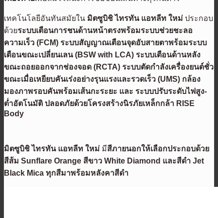
เทคโนโลยีอันทันสมัยใน
มิตซูบิชิ ไทรทัน แอทลีท
ใหม่
ประกอบ
ด้วย
ระบบเตือนการชนด้านหน้าตรงพร้อมระบบช่วยชะลอ
ความเร็ว
(FCM)
ระบบสัญญาณเตือนจุดอับสายตาพร้อมระบบ
เตือนขณะเปลี่ยนเลน
(BSW with LCA)
ระบบเตือนด้านหลัง
ขณะถอยออกจากช่องจอด
(RCTA)
ระบบตัดกำลังเครื่องยนต์ชั่ว
ขณะเมื่อเหยียบคันเร่งอย่างรุนแรงและรวดเร็ว
(UMS
)
กล้อง
มองภาพรอบคันพร้อมเส้นกะระยะ
และ ระบบปรับระดับไฟสูง-
ต่ำอัตโนมัติ
ปลอดภัยด้วยโครงสร้างนิรภัยเหล็กกล้า
RISE
Body
มิตซูบิชิ ไทรทัน แอทลีท
ใหม่
มี
สีภายนอกให้เลือกประกอบด้วย
สีส้ม
Sunflare Orange สีขาว White Diamond และสีดำ Jet
Black Mica ทุกสีมาพร้อมหลังคาสีดำ