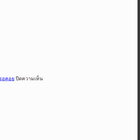
บน
ยรอคอย
ปิดความเห็น
Harley-
Davidson®
และ
โซดา
สิงห์
ชวน
ร่วม
ฉลอง