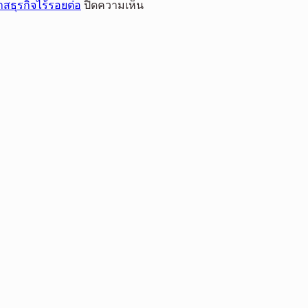
TRAVO
บน
าสธุรกิจไร้รอยต่อ
ปิดความเห็น
เต็ม
ประกาศ
“35
พิสูจน์
พิกัด
ทิศทาง
ปี
ความ
ใน
ธุรกิจ
“สหการ
แกร่ง
ศึก
ครึ่ง
ประมูล”
เอเชีย
ปี
เปิด
ค
หลัง
เกม
รอ
ชู
รุก
ส
กลยุทธ์
ปั้น
คัน
การ
Ecosystem
ทรี
เชื่อม
เป็น
แรลลี่
REEV
โอกาส
2026
Pioneer
ธุรกิจ
ใน
ไร้
ตลาด
รอย
ไทย
ต่อ