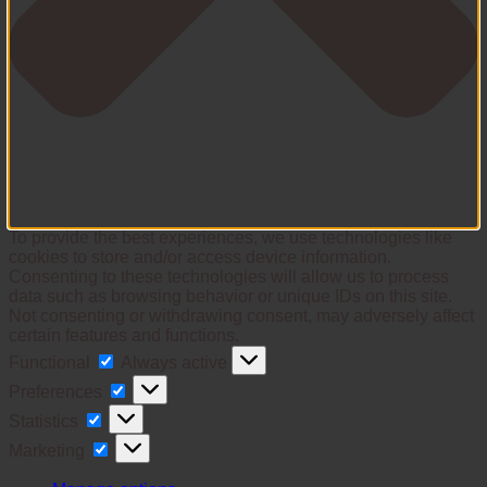
To provide the best experiences, we use technologies like
cookies to store and/or access device information.
Consenting to these technologies will allow us to process
data such as browsing behavior or unique IDs on this site.
Not consenting or withdrawing consent, may adversely affect
certain features and functions.
Functional
Functional
Always active
Preferences
Preferences
Statistics
Statistics
Marketing
Marketing