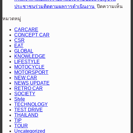
สนั่น
ที่
ป้าย
บน
ประชาชนร่วมติดตามผลการดำเนินงาน
ปิดความเห็น
ส
4
ใต้!
มาตรฐาน
กรม
ยู
ส่ง
ปิดฉาก
หมวดหมู่
“หัว
เจ้า
วี
แร็พ
สนาม
จ่าย
ท่า
สาย
CARCARE
เตอร์
แรก
CONCEPT CAR
เชื้อ
เผย
ลุย“ออล-
2
“Hilux
CSR
คัน
เพลิง
แพร่
นิว
Revo
EAT
Racing
ป้องกัน
สี
ราย
GLOBAL
มิต
Mania
KNOWLEDGE
แชมป์
ทอง”
ประ
ซู
2026”
LIFESTYLE
พร้อม
ตอกย้ำ
ปี
บิชิ
สุราษฎร์ธานี
MOTOCYCLE
2568
MOTORSPORT
โชว์
บริการ
ปา
NEW CAR
เชิญ
สมรรถนะ
โปร่งใส
เจโร”
NEWS UPDATE
ชวน
ระดับ
RETRO CAR
ประ
SOCIETY
สูง
Style
ร่วม
TECHNOLOGY
ติดต
TEST DRIVE
THAILAND
ผล
TIP
การ
TOUR
ดำเน
Uncategorized