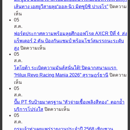
เส้นทาง เอสยูวีสายลุย“ออล-นิว มิตซูบิชิ ปาเจโร”
ปิดความ
บน
เห็น
05
มิต
ส.ค.
ซู
ฟอร์ดประกาศความพร้อมลุยศึกออฟโรด AXCR ปีที่ 4 ส่ง
บิชิ
แร็พเตอร์ 2 คัน ป้องกันแชมป์ พร้อมโชว์สมรรถนะระดับ
มอ
บน
สูง
ปิดความเห็น
เต
05
ฟ
อร์ส
ส.ค.
อร์ด
เตรียม
โตโยต้า ระเบิดความมันส์สนั่นใต้! ปิดฉากสนามแรก
ประกาศ
ปล่อย
“Hilux Revo Racing Mania 2026” สุราษฎร์ธานี
ปิดความ
ความ
สมรรถนะ
บน
เห็น
พร้อม
ออฟ
05
โต
ลุย
โรด
ส.ค.
โย
ศึก
พิชิต
ปั๊ม PT รับป้ายมาตรฐาน “หัวจ่ายเชื้อเพลิงสีทอง” ตอกย้ำ
ต้า
ออฟ
ทุก
บน
บริการโปร่งใส
ปิดความเห็น
ระเบิด
โรด
เส้น
05
ปั๊ม
ความ
AXCR
ส.ค.
ทาง
PT
มันส์
ปี
รับ
กรมเจ้าท่าเผยแพร่รายงานประจำปี 2568 เชิญชวน
เอ