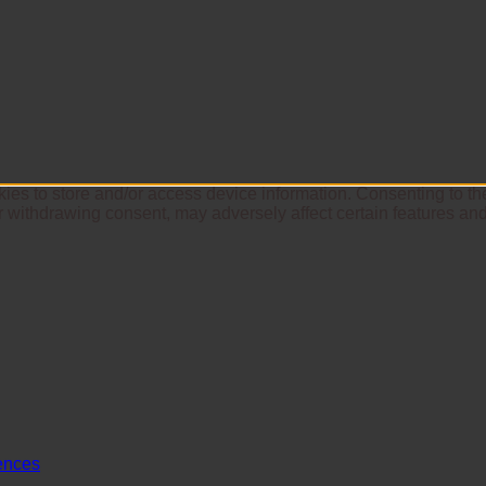
ies to store and/or access device information. Consenting to th
r withdrawing consent, may adversely affect certain features and
ences