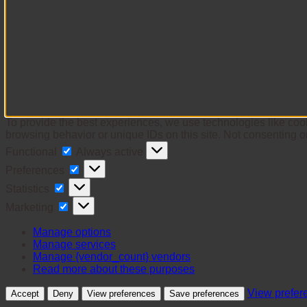
To provide the best experiences, we use technologies like cook
browsing behavior or unique IDs on this site. Not consenting o
Functional
Functional
Always active
Preferences
Preferences
Statistics
Statistics
Marketing
Marketing
Manage options
Manage services
Manage {vendor_count} vendors
Read more about these purposes
View prefer
Accept
Deny
View preferences
Save preferences