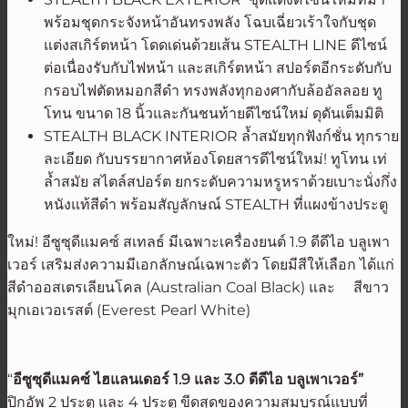
พร้อมชุดกระจังหน้าอันทรงพลัง โฉบเฉี่ยวเร้าใจกับชุด
แต่งสเกิร์ตหน้า โดดเด่นด้วยเส้น STEALTH LINE ดีไซน์
ต่อเนื่องรับกับไฟหน้า และสเกิร์ตหน้า สปอร์ตอีกระดับกับ
กรอบไฟตัดหมอกสีดำ ทรงพลังทุกองศากับล้ออัลลอย ทู
โทน ขนาด 18 นิ้วและกันชนท้ายดีไซน์ใหม่ ดุดันเต็มมิติ
STEALTH BLACK INTERIOR ล้ำสมัยทุกฟังก์ชั่น ทุกราย
ละเอียด กับบรรยากาศห้องโดยสารดีไซน์ใหม่! ทูโทน เท่
ล้ำสมัย สไตล์สปอร์ต ยกระดับความหรูหราด้วยเบาะนั่งกึ่ง
หนังแท้สีดำ พร้อมสัญลักษณ์ STEALTH ที่แผงข้างประตู
ใหม่! อีซูซุดีแมคซ์ สเทลธ์ มีเฉพาะเครื่องยนต์ 1.9 ดีดีไอ บลูเพา
เวอร์ เสริมส่งความมีเอกลักษณ์เฉพาะตัว โดยมีสีให้เลือก ได้แก่
สีดำออสเตรเลียนโคล (Australian Coal Black) และ สีขาว
มุกเอเวอเรสต์ (Everest Pearl White)
“
อีซูซุดีแมคซ์ ไฮแลนเดอร์
1.9 และ 3.0 ดีดีไอ บลูเพาเวอร์”
ปิกอัพ 2 ประตู และ 4 ประตู ขีดสุดของความสมบูรณ์แบบที่