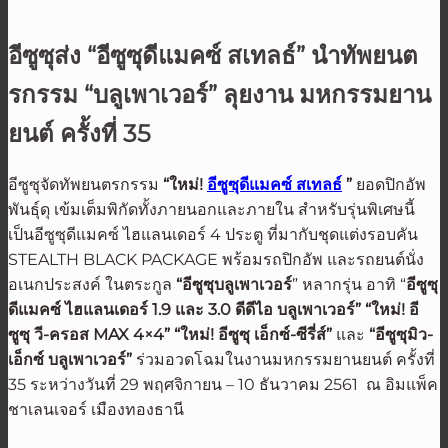
อีซูซุส่ง “อีซูซุดีแมคซ์ สเทลธ์” นำทัพยนต
รกรรม “บลูเพาเวอร์” ลุยงาน มหกรรมยาน
ยนต์ ครั้งที่ 35
อีซูซุจัดทัพยนตรกรรม
“ใหม่!
อีซูซุดีแมคซ์ สเทลธ์
”
ยอดปิกอัพ
พันธุ์ดุ เข้มเต็มพิกัดทั้งภายนอกและภายใน สำหรับรุ่นพิเศษนี้
เป็นอีซูซุดีแมคซ์ ไฮแลนเดอร์ 4 ประตู ที่มากับชุดแต่งรอบคัน
STEALTH BLACK PACKAGE พร้อมรถปิกอัพ และรถยนต์นั่ง
อเนกประสงค์ ในตระกูล
“อีซูซุบลูเพาเวอร์
” หลากรุ่น อาทิ “
อีซูซุ
ดีแมคซ์ ไฮแลนเดอร์
1.9 และ 3.0 ดีดีไอ บลูเพาเวอร์” “ใหม่! อี
ซูซุ วี-ครอส MAX 4×4” “ใหม่! อีซูซุ เอ็กซ์-ซีรี่ส์”
และ
“อีซูซุมิว-
เอ็กซ์ บลูเพาเวอร์”
ร่วมอวดโฉมในงานมหกรรมยานยนต์ ครั้งที่
35 ระหว่างวันที่ 29 พฤศจิกายน – 10 ธันวาคม 2561 ณ อิมแพ็ค
ชาเลนเจอร์ เมืองทองธานี