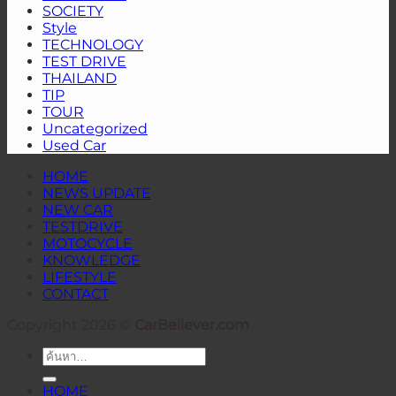
ตลาด
คอย
SOCIETY
ไร้
ไทย
Style
รอย
TECHNOLOGY
ต่อ
TEST DRIVE
THAILAND
TIP
TOUR
Uncategorized
Used Car
HOME
NEWS UPDATE
NEW CAR
TESTDRIVE
MOTOCYCLE
KNOWLEDGE
LIFESTYLE
CONTACT
Copyright 2026 ©
CarBeliever.com
ค้นหา:
HOME