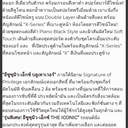
หมอก สีเดียวกับตัวรถ พร้อมกรอบสีเทาดำ สปอร์ตบาร์ดีไซน์เท่!
ด้วยสีทูโทน ตอกย้ำความเป็นสปอร์ตพรีเมี่ยมด้วย เบาะนั่งกึ่ง
หนังแท้ดีไซน์หรู แบบ Double Layer เดินด้ายสีแดง พร้อม
สัญลักษณ์ “X-Series” ที่เบาะคู่หน้า ห้องโดยสารดีไซน์ใหม่!
ด้วยชุดตกแต่งสีดำ Piano Black Style และผิวสัมผัสใหม่ Soft
Touch เดินด้ายสีแดงสุดสปอร์ต ลงตัวกับชุดโครเมี่ยมประดับ
ช่องแอร์ และ ที่เปิดประตูด้านในพร้อมสัญลักษณ์ “X-Series”
ที่คอนโซลหน้า และสัญลักษณ์ “X” สีเงินที่แผงประตูข้าง
“อีซูซุมิว-เอ็กซ์ บลูเพาเวอร์”
ภายใต้นิยาม Signature of
Privilege เอกลักษณ์แห่งเอกสิทธิ์ ที่มาพร้อมกับชุดเกียร์
อัตโนมัติ ขับเคลื่อน 2 ล้อ พร้อมช่วงล่างที่นุ่มนวลที่ให้การตอบ
สนองการขับขี่ที่ดี ประหยัดน้ำมัน และเป็นมิตรกับสิ่งแวดล้อม
ที่สุดในรถระดับเดียวกันรวมถึงเทคโนโลยีและฟังก์ชั่นต่าง ๆ ที่
ตอบสนองการใช้ชีวิตยุคใหม่ให้ผู้ใช้รถได้สูงสุดในทุกด้าน และ
“
รุ่นพิเศษ
!
อีซูซุมิว-เอ็กซ์ THE ICONIC”
รถยนต์นั่ง
อเนกประสงค์สุดหรูรุ่นล่าสุด ที่มาเพิ่มทางเลือก และต่อยอด