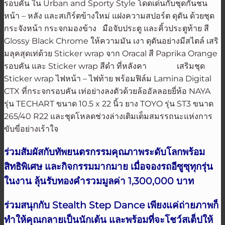
รอบคัน ใน Urban and Sporty Style โดดเด่นกับชุดกันชน
หน้า – หลัง และสเกิร์ตข้างใหม่ แฝงความสปอร์ต ดุดัน ด้วยชุด
กระจังหน้า กระจกมองข้าง มือจับประตู และคิ้วประตูท้าย สี
Glossy Black Chrome ให้ความมัน เงา ดุดันอย่างมีสไตล์ เสริ
มลุคสุดเท่ด้วย Sticker wrap จาก Oracal สี Paprika Orange
รอบคัน และ Sticker wrap สีดำ ที่หลังคา เสริมชุด
Sticker wrap ไฟหน้า – ไฟท้าย พร้อมฟิล์ม Lamina Digital
CTX ที่กระจกรอบคัน เท่อย่างลงตัวด้วยล้ออัลลอยยี่ห้อ NAYA
รุ่น TECHART ขนาด 10.5 x 22 นิ้ว ยาง TOYO รุ่น ST3 ขนาด
265/40 R22 และชุดโหลดช่วงล่างเติมเต็มสมรรถนะแห่งการ
ขับขี่อย่างเร้าใจ
ร่วมสัมผัสกับทัพยนตรกรรมคุณภาพระดับโลกพร้อม
สิทธิพิเศษ และกิจกรรมมากมาย เมื่อจองรถอีซูซุทุกรุ่น
ในงาน ลุ้นรับทองคำรวมมูลค่า 1,300,000 บาท
ร่วมสนุกกับ Stealth Step Dance เพียงแค่ถ่ายภาพก็
ทำให้คุณกลายเป็นนักเต้น และพร้อมที่จะโชว์สเต็ปให้