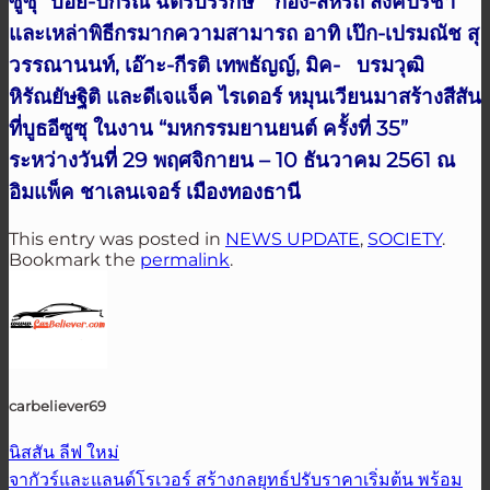
ซูซุ “บอย-ปกรณ์ ฉัตรบริรักษ์” “ก้อง-สหรัถ สังคปรีชา”
และเหล่าพิธีกรมากความสามารถ อาทิ เป๊ก-เปรมณัช สุ
วรรณานนท์, เอ๊าะ-กีรติ เทพธัญญ์, มิค- บรมวุฒิ
หิรัณยัษฐิติ และดีเจแจ็ค ไรเดอร์ หมุนเวียนมาสร้างสีสัน
ที่บูธอีซูซุ ในงาน “มหกรรมยานยนต์ ครั้งที่ 35”
ระหว่างวันที่ 29 พฤศจิกายน – 10 ธันวาคม 2561 ณ
อิมแพ็ค ชาเลนเจอร์ เมืองทองธานี
This entry was posted in
NEWS UPDATE
,
SOCIETY
.
Bookmark the
permalink
.
carbeliever69
นิสสัน ลีฟ ใหม่
จากัวร์และแลนด์โรเวอร์ สร้างกลยุทธ์ปรับราคาเริ่มต้น พร้อม