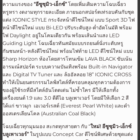
ความแรงของ
“
อีซูซุมิว-เอ็กซ์”
โดยเพิ่มเติมความโฉบเฉี่ยว
หรูหรา งดงามทุกรายละเอียด ภายนอกสปอร์ตเท่รอบคันกับชุด
แต่ง ICONIC STYLE กระจังหน้าดีไซน์ใหม่ แบบ Sport 3D ไฟ
หน้าดีไซน์ใหม่ แบบ Bi-LED ปรับระดับสูง-ต่ำอัตโนมัติ พร้อม
ไฟ Daylight อยู่ในโคมเดียวกัน พร้อมเส้นนำแสง LED
Guiding Light โฉบเฉี่ยวทันสมัยแบบรถยนต์นั่งระดับหรู
กันชนหน้า-หลังดีไซน์ใหม่ พร้อมไฟท้าย LED ดีไซน์ใหม่ แบบ
Sharp Horizon ห้องโดยสารโทนเข้ม LAVA BLACK ขับเน้น
อารมณ์สปอร์ต ระบบความบันเทิงพร้อม Built-in Navigator
และ Digital TV Tuner และ ล้ออัลลอย 18” ICONIC CROSS
ทำให้เป็นยนตรกรรมไลฟ์สไตล์ที่ครอบคลุมทุกความต้องการ
ของผู้ใช้รถที่มีสไตล์อันโดดเด่น ไม่ซ้ำใคร มีให้เลือกทั้ง
เครื่องยนต์ 1.9 และ 3.0 ดีดีไอ บลูเพาเวอร์ โดยมีให้เลือก 2 สี
ได้แก่ ขาวมุก เอเวอร์เรสต์ (Everest Pearl White) และดำ
ออสเตรเลียนโคล (Australian Coal Black)
โฉบเฉี่ยวทุกมุมมอง สะกดทุกสายตา กับ “
ใหม่! อีซูซุมิว-เอ็กซ์
บลูเพาเวอร์
”
ในรูปแบบ Concept Car ดีไซน์พิเศษด้วยชุดแต่ง