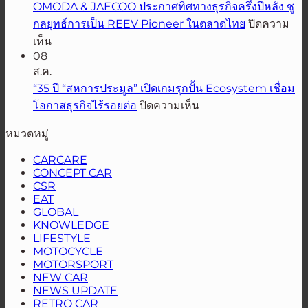
เต็ม
ร่วม
OMODA & JAECOO ประกาศทิศทางธุรกิจครึ่งปีหลัง ชู
Thailand
พิกัด
ฉลอง
กลยุทธ์การเป็น REEV Pioneer ในตลาดไทย
ปิดความ
ส่ง
ใน
5
บน
เห็น
Hilux
ศึก
ปี
OMODA
08
TRAVO
&
ASIA
เอเชีย
ส.ค.
พิสูจน์
JAECOO
HARLEY
ค
“35 ปี “สหการประมูล” เปิดเกมรุกปั้น Ecosystem เชื่อม
ความ
DAYS™
ประกาศ
รอ
บน
โอกาสธุรกิจไร้รอยต่อ
ปิดความเห็น
แกร่ง
2026
ทิศทาง
“35
ส
เทศกาล
ธุรกิจ
หมวดหมู่
ปี
คัน
โม
ครึ่ง
“สหการ
ทรี
โต
CARCARE
ปี
ประมูล”
CONCEPT CAR
แรลลี่
ไลฟ์
หลัง
CSR
เปิด
2026
สไตล์
EAT
ชู
เกม
ที่
GLOBAL
กลยุทธ์
รุก
KNOWLEDGE
นัก
การ
LIFESTYLE
ปั้น
ขี่
MOTOCYCLE
เป็น
Ecosystem
ทั่ว
MOTORSPORT
REEV
เชื่อม
NEW CAR
เอเชีย
Pioneer
โอกาส
NEWS UPDATE
ใน
รอ
ธุรกิจ
RETRO CAR