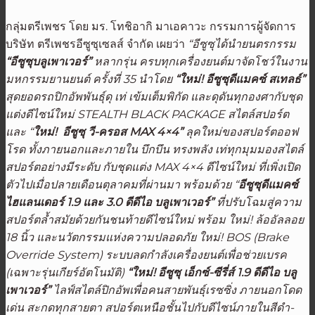
กลุ่มตรีเพชร โดย มร. โทชิอากิ มาเอคาวะ กรรมการผู้จัดการ
บริษัท ตรีเพชรอีซูซุเซลส์ จำกัด เผยว่า
“อีซูซุได้นำยนตรกรรม
“อีซูซุบลูเพาเวอร์”
หลากรุ่น ครบทุกเครื่องยนต์มาจัดโชว์ในงาน
มหกรรมยานยนต์ ครั้งที่
35 นำโดย
“ใหม่! อีซูซุดีแมคซ์ สเทลธ์”
สุดยอดรถปิกอัพพันธุ์ดุ เท่ เข้มเต็มพิกัด และดุดันทุกองศากับชุด
แต่งดีไซน์ใหม่ STEALTH BLACK PACKAGE สไตล์สปอร์ต
และ “
ใหม่! อีซูซุ วี
-ครอส MAX 4×4”
ลุคใหม่ของสปอร์ตออฟ
โรด ทั้งภายนอกและภายใน บึกบึน ทรงพลัง เท่ทุกมุมมองสไตล์
สปอร์ตอย่างมีระดับ กับชุดแต่ง MAX 4×4 ดีไซน์ใหม่ ที่เพิ่งเปิด
ตัวไปเมื่อปลายเดือนตุลาคมที่ผ่านมา พร้อมด้วย “
อีซูซุดีแมคซ์
ไฮแลนเดอร์
1.9 และ 3.0 ดีดีไอ บลูเพาเวอร์”
ที่ปรับโฉมสู่ความ
สปอร์ตล้ำสมัยด้วยกันชนท้ายดีไซน์ใหม่ พร้อม ใหม่! ล้ออัลลอย
18 นิ้ว และนวัตกรรมแห่งความปลอดภัย ใหม่! BOS (Brake
Override System) ระบบลดกำลังเครื่องยนต์เพื่อช่วยเบรค
(เฉพาะรุ่นเกียร์อัตโนมัติ)
“ใหม่
! อีซูซุ เอ็กซ์-ซีรี่ส์ 1.9 ดีดีไอ บลู
เพาเวอร์”
ไลฟ์สไตล์ปิกอัพเพื่อคนสายพันธุ์เรซซิ่ง ภายนอกโดด
เด่น สะกดทุกสายตา สปอร์ตเหนือชั้นไปกับดีไซน์ภายในสีดำ-