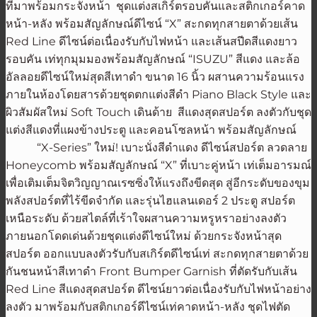
ที่มาพร้อมกระจังหน้า ชุดแต่งสเกิร์ตรอบคันและสติกเกอร์คาด
หน้า-หลัง พร้อมสัญลักษณ์ดีไซน์ “X” สะกดทุกสายตาด้วยเส้น
Red Line ดีไซน์ต่อเนื่องรับกับไฟหน้า และเส้นสปีดสีแดงยาว
รอบคัน เท่ทุกมุมมองพร้อมสัญลักษณ์ “ISUZU” สีแดง และล้อ
อัลลอยดีไซน์ใหม่สุดสีเทาดำ ขนาด 16 นิ้ว ผสานความร้อนแรง
ภายในห้องโดยสารด้วยชุดตกแต่งสีดำ Piano Black Style และ
ผิวสัมผัสใหม่ Soft Touch เดินด้าย สีแดงสุดสปอร์ต ลงตัวกับชุด
แต่งสีแดงที่แผงข้างประตู และคอนโซลหน้า พร้อมสัญลักษณ์
“X-Series” ใหม่! เบาะนั่งสีดำแดง ดีไซน์สปอร์ต ลวดลาย
Honeycomb พร้อมสัญลักษณ์ “X” ที่เบาะคู่หน้า เท่เต็มอารมณ์
เพื่อเติมเต็มจิตวิญญาณเรซซิ่งให้แรงถึงขีดสุด สู่อีกระดับของขุม
พลังสปอร์ตที่ไร้ขีดจำกัด และรุ่นไฮแลนเดอร์ 2 ประตู สปอร์ต
เหนือระดับ ด้วยสไตล์ที่เร้าใจผสานความหรูหราอย่างลงตัว
ภายนอกโดดเด่นด้วยชุดแต่งดีไซน์ใหม่ ด้วยกระจังหน้าสุด
สปอร์ต ออกแบบลงตัวรับกับสเกิร์ตดีไซน์เท่ สะกดทุกสายตาด้วย
กันชนหน้าสีเทาดำ Front Bumper Garnish ที่ตัดรับกับเส้น
Red Line สีแดงสุดสปอร์ต ดีไซน์ยาวต่อเนื่องรับกับไฟหน้าอย่าง
ลงตัว มาพร้อมกับสติกเกอร์ดีไซน์เท่คาดหน้า-หลัง ชุดไฟตัด