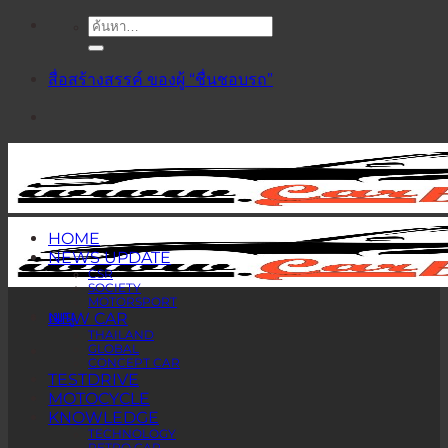
ค้นหา:
ข้าม
ไป
ยัง
สื่อสร้างสรรค์ ของผู้ “ชื่นชอบรถ”
เนื้อหา
HOME
NEWS UPDATE
CSR
SOCIETY
MOTORSPORT
เมนู
NEW CAR
THAILAND
GLOBAL
CONCEPT CAR
TESTDRIVE
MOTOCYCLE
KNOWLEDGE
TECHNOLOGY