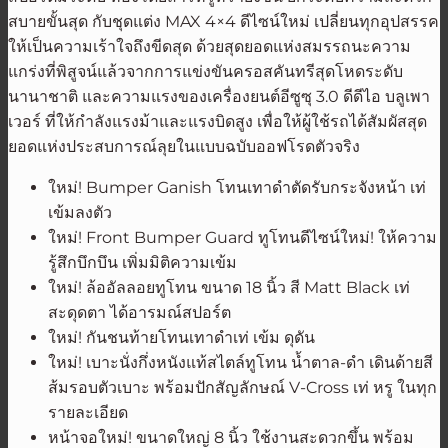
สบายขั้นสุด กับชุดแต่ง MAX 4×4 ดีไซน์ใหม่ เปลี่ยนทุกอุปสรรค
ให้เป็นความเร้าใจถึงขีดสุด ด้วยสุดยอดแห่งสมรรถนะความ
แกร่งที่พิสูจน์แล้วจากการแข่งขันครอสคันทรีสุดโหดระดับ
นานาชาติ และความแรงของเครื่องยนต์อีซูซุ 3.0 ดีดีไอ บลูเพา
เวอร์ ที่ให้กำลังแรงม้าและแรงบิดสูง เพื่อให้ผู้ใช้รถได้สัมผัสสุด
ยอดแห่งประสบการณ์ลุยในแบบฉบับออฟโรดตัวจริง
ใหม่! Bumper Ganish โทนเทาดำตัดรับกระจังหน้า เท่
เข้มลงตัว
ใหม่! Front Bumper Guard ทูโทนดีไซน์ใหม่! ให้ความ
รู้สึกบึกบึน เพิ่มมิติความเข้ม
ใหม่! ล้ออัลลอยทูโทน ขนาด 18 นิ้ว สี Matt Black เท่
สะดุดตา ได้อารมณ์สปอร์ต
ใหม่! กันชนท้ายโทนเทาดำเท่ เข้ม ดุดัน
ใหม่! เบาะนั่งกึ่งหนังแท้สไตล์ทูโทน น้ำตาล-ดำ เดินด้ายสี
ส้มรอบตัวเบาะ พร้อมปักสัญลักษณ์ V-Cross เท่ หรู ในทุก
รายละเอียด
หน้าจอใหม่! ขนาดใหญ่ 8 นิ้ว ใช้งานสะดวกขึ้น พร้อม