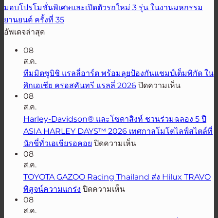
มอบโปรโมชั่นพิเศษและเปิดตัวรถใหม่ 3 รุ่น ในงานมหกรรม
ยานยนต์ ครั้งที่ 35
อัพเดจล่าสุด
08
ส.ค.
ทีมมิตซูบิชิ แรลลี่อาร์ต พร้อมลุยป้องกันแชมป์เต็มพิกัด ใน
บน
ศึกเอเชีย ครอสคันทรี แรลลี่ 2026
ปิดความเห็น
08
ทีม
ส.ค.
มิต
Harley-Davidson® และโซดาสิงห์ ชวนร่วมฉลอง 5 ปี
ซู
ASIA HARLEY DAYS™ 2026 เทศกาลโมโตไลฟ์สไตล์ที่
บิชิ
บน
นักขี่ทั่วเอเชียรอคอย
ปิดความเห็น
แรลลี่
Harley-
08
อาร์ต
Davidson®
ส.ค.
พร้อม
และ
TOYOTA GAZOO Racing Thailand ส่ง Hilux TRAVO
ลุย
โซดา
บน
พิสูจน์ความแกร่ง
ปิดความเห็น
ป้องกัน
สิงห์
TOYOTA
08
แชมป์
GAZOO
ชวน
ส.ค.
Racing