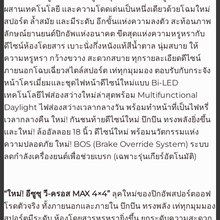
ผสานเทคโนโลยี และความโดดเด่นเป็นหนึ่งเดียวด้วยโฉมใหม่
สปอร์ต ล้ำสมัย และมีระดับ อีกขั้นแห่งความลงตัว สะท้อนภาพ
ลักษณ์ยานยนต์ปิกอัพแห่งอนาคต ขีดสุดแห่งความหรูหรากับ
ดีไซน์ห้องโดยสาร เบาะนั่งกึ่งหนังแท้สีน้ำตาล นุ่มสบาย ให้
ความหรูหรา กว้างขวาง สะดวกสบาย ทุกรายละเอียดดีไซน์
ภายนอกโฉบเฉี่ยวสไตล์สปอร์ต เท่ทุกมุมมอง ตอบรับกับกระจัง
หน้าโครเมี่ยมและชุดไฟหน้าดีไซน์ใหม่แบบ Bi-LED
เทคโนโลยีไฟส่องสว่างใหม่ล่าสุดพร้อม Multifunctional
Daylight ไฟส่องสว่างเวลากลางวัน พร้อมทำหน้าที่เป็นไฟหรี่
เวลากลางคืน ใหม่! กันชนท้ายดีไซน์ใหม่ บึกบึน ทรงพลังยิ่งขึ้น
และใหม่! ล้ออัลลอย 18 นิ้ว ดีไซน์ใหม่ พร้อมนวัตกรรมแห่ง
ความปลอดภัย ใหม่! BOS (Brake Override System) ระบบ
ลดกำลังเครื่องยนต์เพื่อช่วยเบรก (เฉพาะรุ่นเกียร์อัตโนมัติ)
“ใหม่! อีซูซุ วี-ครอส MAX 4×4”
ลุคใหม่ของปิกอัพสปอร์ตออฟ
โรดตัวจริง ทั้งภายนอกและภายใน บึกบึน ทรงพลัง เท่ทุกมุมมอง
สปอร์ตมีระดับ ห้องโดยสารหรูหรายิ่งขึ้น ยกระดับความสะดวก