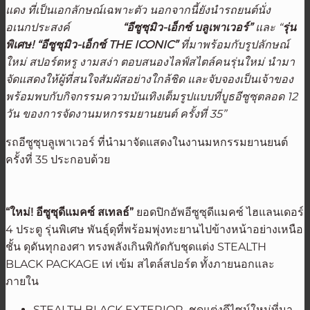
แดง ที่เป็นเอกลักษณ์เฉพาะตัว
นอกจากนี้ยังนำรถยนต์นั่ง
อเนกประสงค์
“อีซูซุมิว-เอ็กซ์ บลูเพาเวอร์”
และ “
รุ่น
พิเศษ
!
“อีซูซุมิว-เอ็กซ์ THE ICONIC”
ที่มาพร้อมกับรูปลักษณ์
ใหม่ สปอร์ตหรู งามสง่า ตอบสนองไลฟ์สไตล์คนรุ่นใหม่ นำมา
จัดแสดงให้ผู้ที่สนใจสัมผัสอย่างใกล้ชิด และจับจองเป็นเจ้าของ
พร้อมพบกับกิจกรรมความบันเทิงเต็มรูปแบบที่บูธอีซูซุตลอด
12
วัน ของการจัดงานมหกรรมยานยนต์ ครั้งที่ 35”
รถอีซูซุบลูเพาเวอร์ ที่นำมาจัดแสดงในงานมหกรรมยานยนต์
ครั้งที่ 35 ประกอบด้วย
“ใหม่! อีซูซุดีแมคซ์ สเทลธ์”
ยอดปิกอัพอีซูซุดีแมคซ์ ไฮแลนเดอร์
4 ประตู รุ่นพิเศษ พันธุ์ดุที่พร้อมพุ่งทะยานไปข้างหน้าอย่างเหนือ
ชั้น ดุดันทุกองศา ทรงพลังเกินพิกัดกับชุดแต่ง STEALTH
BLACK PACKAGE เท่ เข้ม สไตล์สปอร์ต ทั้งภายนอกและ
ภายใน
STEALTH BLACK EXTERIOR ชุดแต่งดีไซน์ใหม่ที่มา