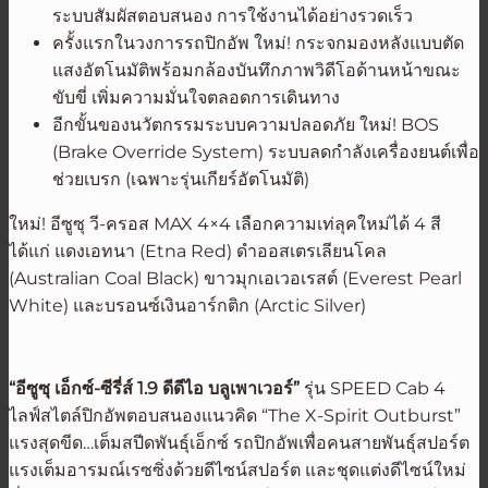
ระบบสัมผัสตอบสนอง การใช้งานได้อย่างรวดเร็ว
ครั้งแรกในวงการรถปิกอัพ ใหม่! กระจกมองหลังแบบตัด
แสงอัตโนมัติพร้อมกล้องบันทึกภาพวิดีโอด้านหน้าขณะ
ขับขี่ เพิ่มความมั่นใจตลอดการเดินทาง
อีกขั้นของนวัตกรรมระบบความปลอดภัย ใหม่! BOS
(Brake Override System) ระบบลดกำลังเครื่องยนต์เพื่อ
ช่วยเบรก (เฉพาะรุ่นเกียร์อัตโนมัติ)
ใหม่! อีซูซุ วี-ครอส MAX 4×4 เลือกความเท่ลุคใหม่ได้ 4 สี
ได้แก่ แดงเอทนา (Etna Red) ดำออสเตรเลียนโคล
(Australian Coal Black) ขาวมุกเอเวอเรสต์ (Everest Pearl
White) และบรอนซ์เงินอาร์กติก (Arctic Silver)
“อีซูซุ เอ็กซ์-ซีรี่ส์
1.9 ดีดีไอ บลูเพาเวอร์”
รุ่น SPEED Cab 4
ไลฟ์สไตล์ปิกอัพตอบสนองแนวคิด “The X-Spirit Outburst”
แรงสุดขีด…เต็มสปีดพันธุ์เอ็กซ์ รถปิกอัพเพื่อคนสายพันธุ์สปอร์ต
แรงเต็มอารมณ์เรซซิ่งด้วยดีไซน์สปอร์ต และชุดแต่งดีไซน์ใหม่