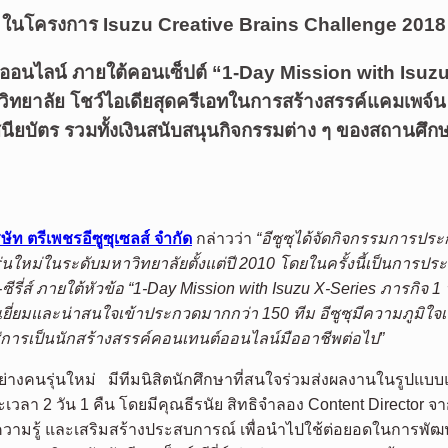
ในโครงการ Isuzu Creative Brains Challenge 2018
ต์ออนไลน์ ภายใต้คอนเซ็ปต์
“1-Day Mission with Isuzu X-S
ิทยาลัย โชว์ไอเดียสุดครีเอทในการสร้างสรรค์แคมเพจ์
ยบัตร รวมทั้งเงินสนับสนุนกิจกรรมต่าง ๆ ของสถานศึกษ
ิษัท ตรีเพชรอีซูซุเซลส์ จำกัด
กล่าวว่า
“อีซูซุได้จัดกิจกรรมการป
นรุ่นใหม่ในระดับมหาวิทยาลัยตั้งแต่ปี 2010 โดยในครั้งนี้เป็นการป
รี่ส์
ภายใต้หัวข้อ
“1-Day Mission with Isuzu X-Series ภารกิจ 1 วั
ี่ยมและน่าสนใจเข้าประกวดมากกว่า 150 ทีม อีซูซุมีความภูมิใจเป
สู่การเป็นนักสร้างสรรค์คอนเทนต์ออนไลน์มืออาชีพต่อไป”
อย่างคนรุ่นใหม่ มีทีมนิสิตนักศึกษาที่สนใจร่วมส่งผลงานในรูปแบ
เวลา 2 วัน 1 คืน โดยมีคุณธีรนัย สิทธิจำลอง Content Director จ
ความรู้ และเสริมสร้างประสบการณ์ เพื่อนำไปใช้ต่อยอดในการพัฒ