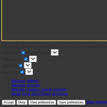
To provide the best experiences, we use technologies like cook
browsing behavior or unique IDs on this site. Not consenting o
Functional
Functional
Always active
Preferences
Preferences
Statistics
Statistics
Marketing
Marketing
Manage options
Manage services
Manage {vendor_count} vendors
Read more about these purposes
View prefer
Accept
Deny
View preferences
Save preferences