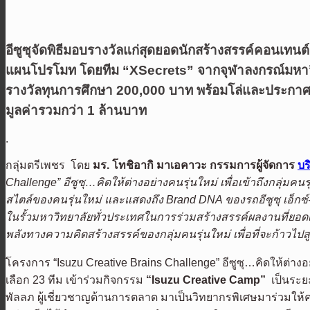
อีซูซุจัดพิธีมอบรางวัลแก่สุดยอดนักสร้างสรรค์คอนเทน
แผนโปรโมท โดยทีม
“XSecrets”
จากจุฬาลงกรณ์มหาว
รางวัลทุนการศึกษา
200,000 บาท พร้อมโล่และประกาศนี
มูลค่ารวมกว่า 1 ล้านบาท
.
กลุ่มตรีเพชร โดย
มร. โทชิอากิ มาเอคาวะ กรรมการผู้จัดการ
บร
Challenge” อีซูซุ…คิดให้ต่างอย่างคนรุ่นใหม่ เพื่อเข้าถึงกลุ่มค
สไตล์ของคนรุ่นใหม่
และแสดงถึง
Brand DNA ของรถอีซูซุ เอ็กซ์-ซี
ในรั้วมหาวิทยาลัยทั่วประเทศในการร่วมสร้างสรรค์ผลงานที่ยอดเย
พลังทางความคิดสร้างสรรค์ของกลุ่มคนรุ่นใหม่ เพื่อที่จะก้าวไป
โครงการ “Isuzu Creative Brains Challenge” อีซูซุ…คิดให้ต่าง
เลือก 23 ทีม เข้าร่วมกิจกรรม
“Isuzu Creative Camp”
เป็นระยะ
พัลลภ ผู้เชี่ยวชาญด้านการตลาด มาเป็นวิทยากรพิเศษมาร่วมให้