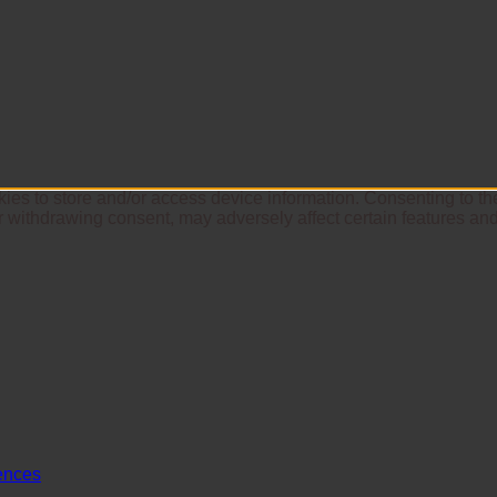
ies to store and/or access device information. Consenting to th
r withdrawing consent, may adversely affect certain features and
ences