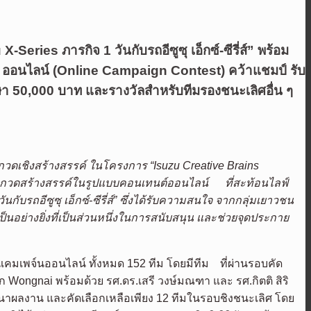
eries ภารกิจ 1 วันกับรถอีซูซุ เอ็กซ์-ซีรี่ส์”
พร้อม
น ออนไลน์ (Online Campaign Contest) คว้าแชมป์ รับ
า 50,000 บาท และรางวัลสำหรับทีมรองชนะเลิศอื่น ๆ
ระกวดเชิงสร้างสรรค์ ในโครงการ
“Isuzu Creative Brains
ระกวดสร้างสรรค์
ในรูปแบบ
คอนเทนต์ออนไลน์
ที่สะท้อนไลฟ์
นกับรถอีซูซุ เอ็กซ์-ซีรี่ส์” ซึ่งได้รับความสนใจ จากกลุ่มเยาวชน
็นอย่างยิ่งที่เป็นส่วนหนึ่งในการสนับสนุน และช่วยจุดประกาย
บแคมเพจ์นออนไลน์ ทั้งหมด 152 ทีม โดยมีทีม ที่ผ่านรอบคัด
าก Wongnai พร้อมด้วย รศ.ดร.เสรี วงษ์มณฑา และ รศ.กิตติ สิริ
นาผลงาน และคัดเลือกเหลือเพียง 12 ทีมในรอบชิงชนะเลิศ โดย