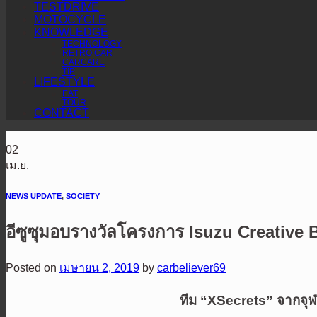
TESTDRIVE
MOTOCYCLE
KNOWLEDGE
TECHNOLOGY
RETRO CAR
CARCARE
TIP
LIFESTYLE
EAT
TOUR
CONTACT
02
เม.ย.
NEWS UPDATE
,
SOCIETY
อีซูซุมอบรางวัลโครงการ Isuzu Creative 
Posted on
เมษายน 2, 2019
by
carbeliever69
ทีม “XSecrets” จากจุฬ