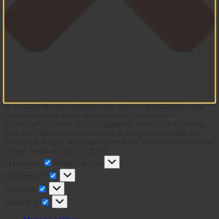
To provide the best experiences, we use technologies like
cookies to store and/or access device information.
Consenting to these technologies will allow us to process
data such as browsing behavior or unique IDs on this site.
Not consenting or withdrawing consent, may adversely affect
certain features and functions.
Functional
Functional
Always active
Preferences
Preferences
Statistics
Statistics
Marketing
Marketing