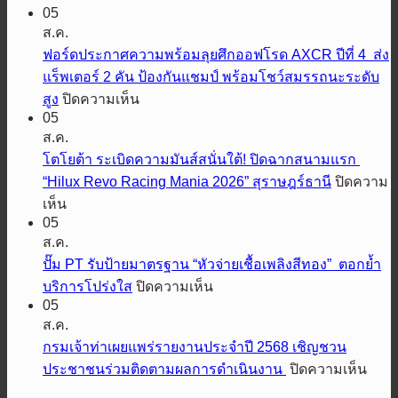
05
มิต
ส.ค.
ซู
ฟอร์ดประกาศความพร้อมลุยศึกออฟโรด AXCR ปีที่ 4 ส่ง
บิชิ
แร็พเตอร์ 2 คัน ป้องกันแชมป์ พร้อมโชว์สมรรถนะระดับ
มอ
บน
สูง
ปิดความเห็น
เต
05
ฟ
อร์ส
ส.ค.
อร์ด
เตรียม
โตโยต้า ระเบิดความมันส์สนั่นใต้! ปิดฉากสนามแรก
ประกาศ
ปล่อย
“Hilux Revo Racing Mania 2026” สุราษฎร์ธานี
ปิดความ
ความ
สมรรถนะ
บน
เห็น
พร้อม
ออฟ
05
โต
ลุย
โรด
ส.ค.
โย
ศึก
พิชิต
ปั๊ม PT รับป้ายมาตรฐาน “หัวจ่ายเชื้อเพลิงสีทอง” ตอกย้ำ
ต้า
ออฟ
ทุก
บน
บริการโปร่งใส
ปิดความเห็น
ระเบิด
โรด
เส้น
05
ปั๊ม
ความ
AXCR
ส.ค.
ทาง
PT
มันส์
ปี
รับ
กรมเจ้าท่าเผยแพร่รายงานประจำปี 2568 เชิญชวน
เอ
สนั่น
ที่
ป้าย
บน
ประชาชนร่วมติดตามผลการดำเนินงาน
ปิดความเห็น
ส
4
ใต้!
มาตรฐาน
กรม
ยู
ส่ง