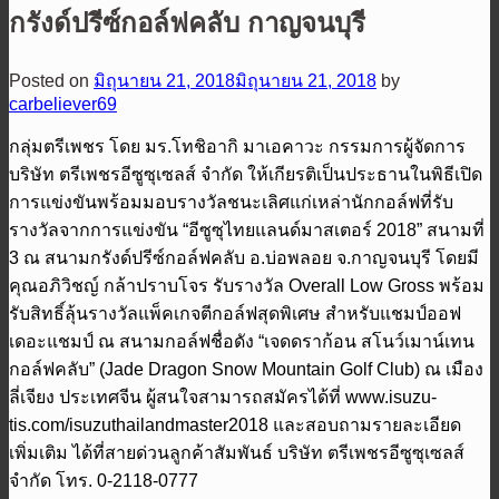
กรังด์ปรีซ์กอล์ฟคลับ กาญจนบุรี
Posted on
มิถุนายน 21, 2018
มิถุนายน 21, 2018
by
carbeliever69
กลุ่มตรีเพชร โดย มร.โทชิอากิ มาเอคาวะ กรรมการผู้จัดการ
บริษัท ตรีเพชรอีซูซุเซลส์ จำกัด ให้เกียรติเป็นประธานในพิธีเปิด
การแข่งขันพร้อมมอบรางวัลชนะเลิศแก่เหล่านักกอล์ฟที่รับ
รางวัลจากการแข่งขัน “อีซูซุไทยแลนด์มาสเตอร์ 2018” สนามที่
3 ณ สนามกรังด์ปรีซ์กอล์ฟคลับ อ.บ่อพลอย จ.กาญจนบุรี โดยมี
คุณอภิวิชญ์ กล้าปราบโจร รับรางวัล Overall Low Gross พร้อม
รับสิทธิ์ลุ้นรางวัลแพ็คเกจตีกอล์ฟสุดพิเศษ สำหรับแชมป์ออฟ
เดอะแชมป์ ณ สนามกอล์ฟชื่อดัง “เจดดราก้อน สโนว์เมาน์เทน
กอล์ฟคลับ” (Jade Dragon Snow Mountain Golf Club) ณ เมือง
ลี่เจียง ประเทศจีน ผู้สนใจสามารถสมัครได้ที่ www.isuzu-
tis.com/isuzuthailandmaster2018 และสอบถามรายละเอียด
เพิ่มเติม ได้ที่สายด่วนลูกค้าสัมพันธ์ บริษัท ตรีเพชรอีซูซุเซลส์
จำกัด โทร. 0-2118-0777