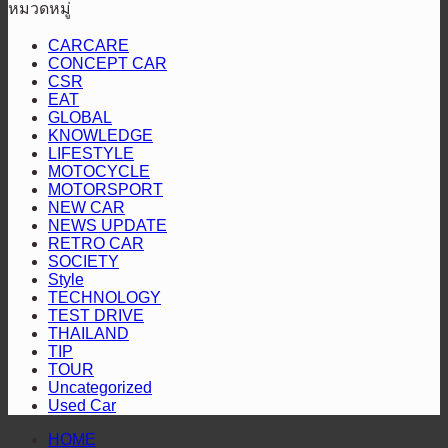
ปิดฉาก
หมวดหมู่
“หัว
เจ้า
วี
แร็พ
สนาม
จ่าย
ท่า
สาย
CARCARE
เตอร์
แรก
CONCEPT CAR
เชื้อ
เผย
ลุย“ออล-
2
“Hilux
CSR
คัน
เพลิง
แพร่
นิว
Revo
EAT
Racing
ป้องกัน
สี
ราย
GLOBAL
มิต
Mania
KNOWLEDGE
แชมป์
ทอง”
ประ
ซู
2026”
LIFESTYLE
พร้อม
ตอกย้ำ
ปี
บิชิ
สุราษฎร์ธานี
MOTOCYCLE
2568
MOTORSPORT
โชว์
บริการ
ปา
NEW CAR
เชิญ
สมรรถนะ
โปร่งใส
เจโร”
NEWS UPDATE
ชวน
ระดับ
RETRO CAR
ประ
SOCIETY
สูง
Style
ร่วม
TECHNOLOGY
ติดต
TEST DRIVE
THAILAND
ผล
TIP
การ
TOUR
ดำเน
Uncategorized
Used Car
งาน
HOME