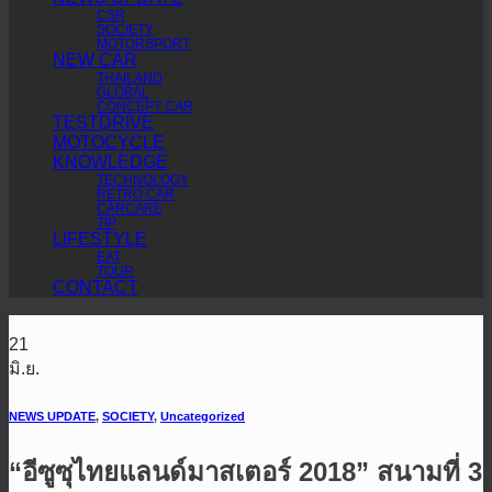
CSR
SOCIETY
MOTORSPORT
NEW CAR
THAILAND
GLOBAL
CONCEPT CAR
TESTDRIVE
MOTOCYCLE
KNOWLEDGE
TECHNOLOGY
RETRO CAR
CARCARE
TIP
LIFESTYLE
EAT
TOUR
CONTACT
21
มิ.ย.
NEWS UPDATE
,
SOCIETY
,
Uncategorized
“อีซูซุไทยแลนด์มาสเตอร์ 2018” สนามที่ 3