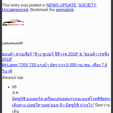
This entry was posted in
NEWS UPDATE
,
SOCIETY
,
Uncategorized
. Bookmark the
permalink
.
carbeliever69
ฮอนด้า ชวนเชียร์ “ช้าง ซูเปอร์ จีที เรซ 2018” & “ฮอนด้า เรซซิ่ง
2018”
McLaren 720S 720 แรงม้า อัตราเร่ง 0-200 กม./ชม. เพียง 7.8
วินาที
อัพเดจล่าสุด
06
ส.ค.
มิตซูบิชิ มอเตอร์ส เตรียมปล่อยสมรรถนะออฟโรดพิชิตทุก
เส้นทาง เอสยูวีสายลุย“ออล-นิว มิตซูบิชิ ปาเจโร”
ปิดความ
บน
เห็น