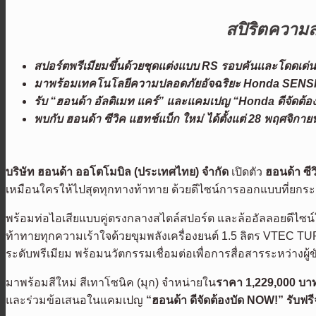
สปิริตความส
สปอร์ตพรีเมียมขึ้นด้วยชุดแต่งแบบ
RS รอบคันและโดดเด่นด
มาพร้อมเทคโนโลยีความปลอดภัยอัจฉริยะ
Honda SENS
รับ “ฮอนด้า อัลติเมท แคร์” และแคมเปญ “
Honda ดีจัดต้อ
พบ
กับ ฮอนด้า ซีวิค แฮทช์แบ็ก ใหม่ ได้ตั้งแต่
28 พฤศจิกายน
บริษัท ฮอนด้า ออโตโมบิล (ประเทศไทย) จำกัด
เปิดตัว
ฮอนด้า ซี
เหมือนใครให้ไปสุดทุกทางท้าทาย ด้วยดีไซน์การออกแบบที่ยกร
พร้อมท่อไอเสียแบบคู่ตรงกลางสไตล์สปอร์ต และล้ออัลลอยดีไซน์
ท้าทายทุกความเร้าใจด้วยขุมพลังเครื่องยนต์ 1.5 ลิตร VTEC 
ระดับพรีเมียม พร้อมนวัตกรรมเชื่อมต่อเพื่อการสื่อสารระหว่างผู้
มาพร้อมสีใหม่ สีเทาโซนิค (มุก) จำหน่ายใน
ราคา
1,229,000 บา
และร่วมข้อเสนอในแคมเปญ
“ฮอนด้า ดีจัดต้องบัด
NOW!” รับฟรี