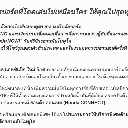
ปอร์ตที่โดดเด่นไม่เหมือนใคร ให้คุณไปสุด
้วยท่อไอเสียแบบคู่ตรงกลางสไตล์สปอร์ต
ING และ
นวัตกรรมเชื่อมต่อเพื่อการสื่อสารระหว่างผู้ขับขี่และรถยน
งบัด NOW!”
รับฟรีจักรยานพับโมดูโล
นี้ ที่โชว์รูมฮอนด้าทั่วประเทศ และในงานมหกรรมยานยนต์ครั้งที่
วิค แฮทช์แบ็ก ใหม่
อีกขั้นของเอกลักษณ์แห่งยนตรกรรมสปอร์ตพรีเม
ะดับความสปอร์ตและโฉบเฉี่ยวทั้งภายนอกและภายใน ด้วยชุดแต่ง
ใหม่ขนาด 17 นิ้ว เพิ่มความมั่นใจในทุกการขับขี่ด้วยเทคโนโลยี
TURBO ที่ให้ทั้งความแรงและการประหยัดน้ำมันที่ดีเยี่ยม ครบค
ขับขี่และรถยนต์
ฮอนด้า คอนเนค (
Honda CONNECT)
ท
พร้อมมอบข้อเสนอพิเศษ ได้แก่
โปรแกรมการให้บริการพิเศษด้านค
จักรยานพับโมดูโล