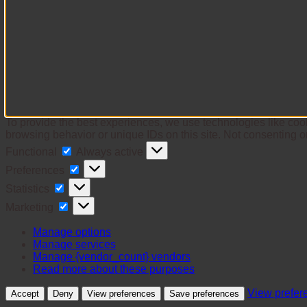
To provide the best experiences, we use technologies like cook
browsing behavior or unique IDs on this site. Not consenting o
Functional
Functional
Always active
Preferences
Preferences
Statistics
Statistics
Marketing
Marketing
Manage options
Manage services
Manage {vendor_count} vendors
Read more about these purposes
View prefer
Accept
Deny
View preferences
Save preferences