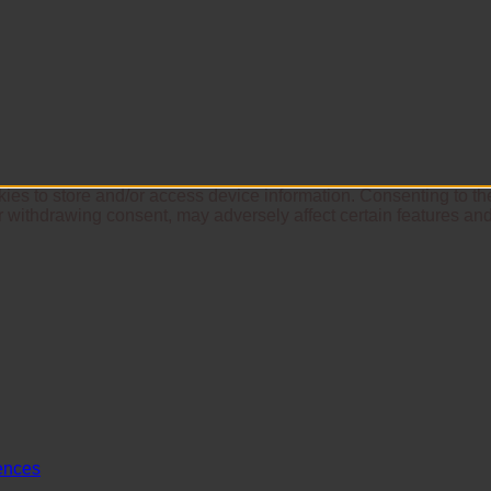
ies to store and/or access device information. Consenting to th
r withdrawing consent, may adversely affect certain features and
ences