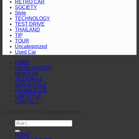
มาเลเซีย
RETRO CAR
ไลฟ์
SOCIETY
2-
สไตล์
Style
0
TECHNOLOGY
ดีไซน์
ศึก
TEST DRIVE
ดุดัน
ASEAN
THAILAND
Hyundai
สะกด
TIP
Cup™
TOUR
ทุก
2026
Uncategorized
สายตา
Used Car
HOME
NEWS UPDATE
NEW CAR
TESTDRIVE
MOTOCYCLE
KNOWLEDGE
LIFESTYLE
CONTACT
Copyright 2026 ©
CarBeliever.com
ค้นหา:
HOME