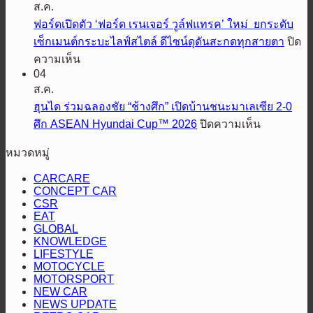
ปรับปรุง
ส.ค.
วาย
ครึ่ง
ใหม่
ฟอร์ดเปิดตัว ‘ฟอร์ด เรนเจอร์ วูล์ฟแทรค’ ใหม่ ยกระดับ
ดี
ปี
ปี
เซ็กเมนต์กระบะไลฟ์สไตล์ ดีไซน์ดุดันสะกดทุกสายตา
ปิด
ประเทศไทย
แรก
2569
บน
ความเห็น
ผนึก
โต
พร้อม
04
ฟ
กำลัง
แรง
แนะนำ
ส.ค.
อร์ด
กับ
67%
รุ่น
ฮุนได ร่วมฉลองชัย “ช้างศึก” เปิดบ้านชนะมาเลเซีย 2-0
เปิด
LINE
เหนือ
ย่อย
บน
ศึก ASEAN Hyundai Cup™ 2026
ปิดความเห็น
MAN
ตัว
กระแส
ส่ง
ใหม่
ฮุน
‘ฟ
ตลาด
หมวดหมู่
มอบ
ล่าสุด
ได
อร์ด
HEV
รถ
ร่วม
CARCARE
เรน
SMART
BYD
CONCEPT CAR
ฉลอง
เจอร์
CSR
ชัย
วูล์ฟแทรค’
EAT
“ช้าง
GLOBAL
ใหม่
KNOWLEDGE
ศึก”
ยก
LIFESTYLE
เปิด
MOTOCYCLE
ระดับ
MOTORSPORT
บ้าน
เซ็กเมนต์
NEW CAR
ชนะ
กระบะ
NEWS UPDATE