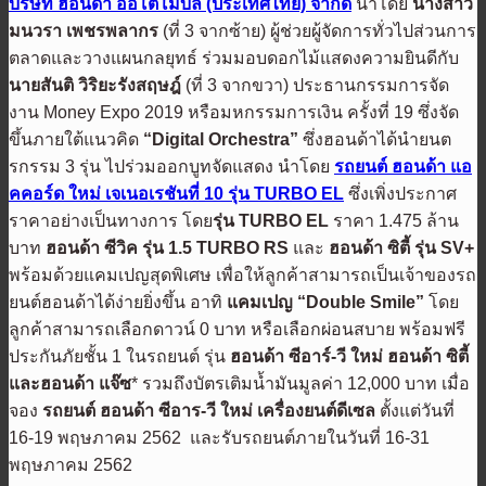
บริษัท ฮอนด้า ออโตโมบิล (ประเทศไทย) จำกัด
นำโดย
นางสาว
มนวรา เพชรพลากร
(ที่ 3 จากซ้าย) ผู้ช่วยผู้จัดการทั่วไปส่วนการ
ตลาดและวางแผนกลยุทธ์ ร่วมมอบดอกไม้แสดงความยินดีกับ
นายสันติ วิริยะรังสฤษฎ์
(ที่ 3 จากขวา) ประธานกรรมการจัด
งาน Money Expo 2019 หรือมหกรรมการเงิน ครั้งที่ 19 ซึ่งจัด
ขึ้นภายใต้แนวคิด
“Digital Orchestra”
ซึ่งฮอนด้าได้นำยนต
รกรรม 3 รุ่น ไปร่วมออกบูทจัดแสดง นำโดย
รถยนต์ ฮอนด้า แอ
คคอร์ด ใหม่ เจเนอเรชันที่
10 รุ่น TURBO EL
ซึ่งเพิ่งประกาศ
ราคาอย่างเป็นทางการ โดย
รุ่น
TURBO EL
ราคา 1.475 ล้าน
บาท
ฮอนด้า ซีวิค รุ่น
1.5 TURBO RS
และ
ฮอนด้า ซิตี้ รุ่น
SV+
พร้อมด้วยแคมเปญสุดพิเศษ เพื่อให้ลูกค้าสามารถเป็นเจ้าของรถ
ยนต์ฮอนด้าได้ง่ายยิ่งขึ้น อาทิ
แคมเปญ
“Double Smile”
โดย
ลูกค้าสามารถเลือกดาวน์ 0 บาท หรือเลือกผ่อนสบาย พร้อมฟรี
ประกันภัยชั้น 1 ในรถยนต์ รุ่น
ฮอนด้า ซีอาร์
-วี ใหม่ ฮอนด้า ซิตี้
และฮอนด้า แจ๊ซ
* รวมถึงบัตรเติมน้ำมันมูลค่า 12,000 บาท เมื่อ
จอง
รถยนต์ ฮอนด้า ซีอาร
-วี ใหม่ เครื่องยนต์ดีเซล
ตั้งแต่วันที่
16-19 พฤษภาคม 2562 และรับรถยนต์ภายในวันที่ 16-31
พฤษภาคม 2562