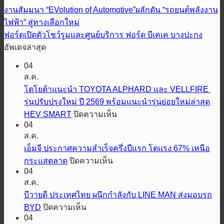
งานสัมมนา “EVolution of Automotive”ผลักดัน “รถยนต์พลังงาน
ไฟฟ้า” สู่ทางเลือกใหม่
ฟอร์ดเปิดตัวโชว์รูมและศูนย์บริการ ฟอร์ด บีเคเค บางปะกง
อัพเดจล่าสุด
04
ส.ค.
โตโยต้าแนะนำ TOYOTA ALPHARD และ VELLFIRE
รุ่นปรับปรุงใหม่ ปี 2569 พร้อมแนะนำรุ่นย่อยใหม่ล่าสุด
บน
HEV SMART
ปิดความเห็น
04
โต
ส.ค.
โย
เอ็มจี ประกาศความสำเร็จครึ่งปีแรก โตแรง 67% เหนือ
ต้า
บน
กระแสตลาด
ปิดความเห็น
แนะนำ
04
เอ็ม
TOYOTA
ส.ค.
ALPHARD
จี
และ
บีวายดี ประเทศไทย ผนึกกำลังกับ LINE MAN ส่งมอบรถ
ประกาศ
VELLFIRE
บน
BYD
ปิดความเห็น
ความ
รุ่น
04
บี
สำเร็จ