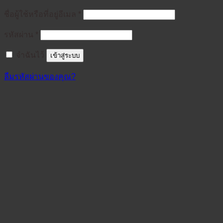
ต้องการ
ชื่อผู้ใช้หรือที่อยู่อีเมล
*
ต้องการ
รหัสผ่าน
*
จำฉันไว้
เข้าสู่ระบบ
ลืมรหัสผ่านของคุณ?