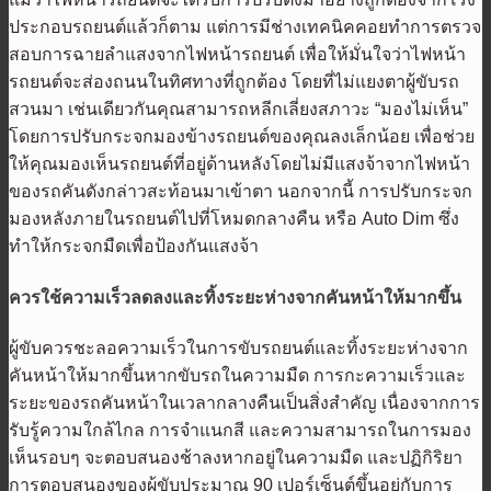
ประกอบรถยนต์แล้วก็ตาม แต่การมีช่างเทคนิคคอยทำการตรวจ
สอบการฉายลำแสงจากไฟหน้ารถยนต์ เพื่อให้มั่นใจว่าไฟหน้า
รถยนต์จะส่องถนนในทิศทางที่ถูกต้อง โดยที่ไม่แยงตาผู้ขับรถ
สวนมา เช่นเดียวกันคุณสามารถหลีกเลี่ยงสภาวะ “มองไม่เห็น”
โดยการปรับกระจกมองข้างรถยนต์ของคุณลงเล็กน้อย เพื่อช่วย
ให้คุณมองเห็นรถยนต์ที่อยู่ด้านหลังโดยไม่มีแสงจ้าจากไฟหน้า
ของรถคันดังกล่าวสะท้อนมาเข้าตา นอกจากนี้ การปรับกระจก
มองหลังภายในรถยนต์ไปที่โหมดกลางคืน หรือ Auto Dim ซึ่ง
ทำให้กระจกมืดเพื่อป้องกันแสงจ้า
ควรใช้ความเร็วลดลงและทิ้ง
ระยะห่างจากคันหน้าให้มากขึ้น
ผู้ขับควรชะลอความเร็วในการขับรถยนต์และทิ้งระยะห่างจาก
คันหน้าให้มากขึ้นหากขับรถในความมืด การกะความเร็วและ
ระยะของรถคันหน้าในเวลากลางคืนเป็นสิ่งสำคัญ เนื่องจากการ
รับรู้ความใกล้ไกล การจำแนกสี และความสามารถในการมอง
เห็นรอบๆ จะตอบสนองช้าลงหากอยู่ในความมืด และปฏิกิริยา
การตอบสนองของผู้ขับประมาณ 90 เปอร์เซ็นต์ขึ้นอยู่กับการ