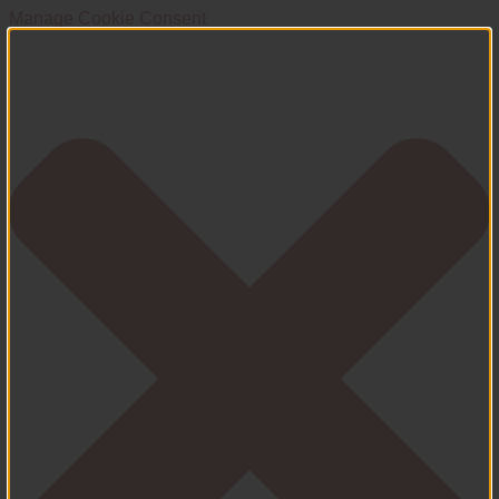
Manage Cookie Consent