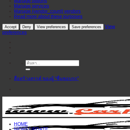
Manage options
Manage services
Manage {vendor_count} vendors
Read more about these purposes
View
Accept
Deny
View preferences
Save preferences
preferences
ค้นหา:
ข้าม
ไป
ยัง
สื่อสร้างสรรค์ ของผู้ “ชื่นชอบรถ”
เนื้อหา
HOME
NEWS UPDATE