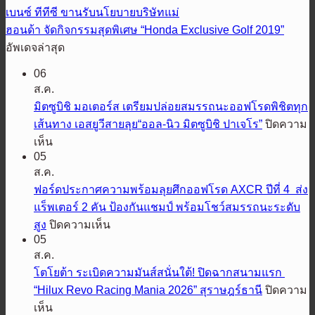
เบนซ์ ทีทีซี ขานรับนโยบายบริษัทแม่
ฮอนด้า จัดกิจกรรมสุดพิเศษ “Honda Exclusive Golf 2019”
อัพเดจล่าสุด
06
ส.ค.
มิตซูบิชิ มอเตอร์ส เตรียมปล่อยสมรรถนะออฟโรดพิชิตทุก
เส้นทาง เอสยูวีสายลุย“ออล-นิว มิตซูบิชิ ปาเจโร”
ปิดความ
บน
เห็น
05
มิต
ส.ค.
ซู
ฟอร์ดประกาศความพร้อมลุยศึกออฟโรด AXCR ปีที่ 4 ส่ง
บิชิ
แร็พเตอร์ 2 คัน ป้องกันแชมป์ พร้อมโชว์สมรรถนะระดับ
มอ
บน
สูง
ปิดความเห็น
เต
05
ฟ
อร์ส
ส.ค.
อร์ด
เตรียม
โตโยต้า ระเบิดความมันส์สนั่นใต้! ปิดฉากสนามแรก
ประกาศ
ปล่อย
“Hilux Revo Racing Mania 2026” สุราษฎร์ธานี
ปิดความ
ความ
สมรรถนะ
บน
เห็น
พร้อม