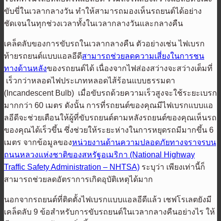
ขับขี่ในเวลากลางวัน ทำให้สามารถมองเห็นรถยนต์ได้อย่าง
ชัดเจนในทุกช่วงเวลาทั้งในเวลากลางวันและกลางคืน
เคล็ดลับของการขับรถในเวลากลางคืน ตัวอย่างเช่น ไฟเบรก
ท้ายรถยนต์แบบแอลอีดี
สามารถช่วยลดความเสี่ยงในการชน
ทางด้านหลัง
ของรถยนต์ได้ เนื่องจากไฟส่องสว่างจะสว่างเต็มที่
เร็วกว่าหลอดไฟประเภทหลอดไส้ร้อนแบบธรรมดา
(Incandescent Bulb) เมื่อขับรถด้วยความเร็วสูงจะใช้ระยะเบรก
มากกว่า 60 เมตร ดังนั้น การที่รถยนต์ของคุณมีไฟเบรกแบบแอ
ลอีดีจะช่วยเตือนให้ผู้ที่ขับรถยนต์ตามหลังรถยนต์ของคุณเห็นรถ
ของคุณได้เร็วขึ้น ซึ่งช่วยให้ระยะห่างในการหยุดรถมีมากขึ้น 6
เมตร จากข้อมูลของ
หน่วยงานด้านความปลอดภัยทางจราจรบน
ถนนหลวงแห่งชาติของสหรัฐอเมริกา (National Highway
Traffic Safety Administration – NHTSA)
ระบุว่า เพียงเท่านี้ก็
สามารถช่วยลดอัตราการเกิดอุบัติเหตุได้มาก
นอกจากรถยนต์ที่ติดตั้งไฟเบรกแบบแอลอีดีแล้ว เชฟโรเลตยังมี
เคล็ดลับ 9 ข้อสำหรับการขับรถยนต์ในเวลากลางคืนอย่างไร ให้