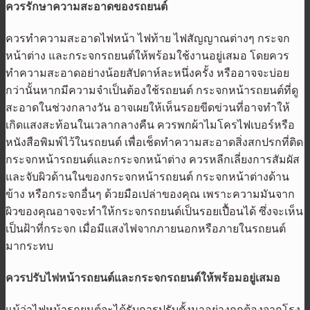
ควรรักษาความสะอาดของรถยนต์
ควรทำความสะอาดไฟหน้า ไฟท้าย ไฟสัญญาณต่างๆ กระจก
หน้าต่าง และกระจกรถยนต์ให้พร้อมใช้งานอยู่เสมอ โดยควร
ทำความสะอาดอย่างน้อยสัปดาห์ละหนึ่งครั้ง หรืออาจจะบ่อย
กว่านั้นหากมีความจำเป็นต้องใช้รถยนต์ กระจกหน้ารถยนต์ที่ดู
สะอาดในช่วงกลางวัน อาจเผยให้เห็นรอยขีดข่วนที่อาจทำให้
เกิดแสงสะท้อนในเวลากลางคืน ควรพกผ้าไมโครไฟเบอร์หรือ
หนังสือพิมพ์ไว้ในรถยนต์ เพื่อเช็ดทำความสะอาดสิ่งสกปรกที่ติด
กระจกหน้ารถยนต์และกระจกหน้าต่าง ควรหลีกเลี่ยงการสัมผัส
และจับผิวด้านในของกระจกหน้ารถยนต์ กระจกหน้าต่างด้าน
ข้าง หรือกระจกอื่นๆ ด้วยมือเปล่าของคุณ เพราะความมันจาก
ผิวของคุณอาจจะทำให้กระจกรถยนต์เป็นรอยเปื้อนได้ ซึ่งจะเห็น
เป็นฝ้าที่กระจก เมื่อมีแสงไฟจากภายนอกหรือภายในรถยนต์
มากระทบ
ควรปรับไฟหน้ารถยนต์และกระจกรถยนต์ให้พร้อมอยู่เสมอ
แม้ว่าไฟหน้ารถยนต์จะได้รับการปรับตั้งมาอย่างถูกต้องจากโรง