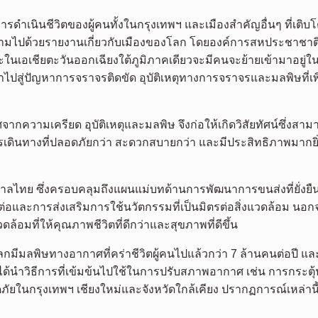
ารดำเนินชีวิตของผู้คนทั้งในกรุงเทพฯ และเมืองสำคัญอื่นๆ ที่เติบโ
ตามไปด้วยรายงานเกี่ยวกับเมืองของโลก โดยองค์การสหประชาชาติ
ในเอเชียตะวันออกเฉียงใต้ภูมิภาคเดียวจะมีคนจะย้ายเข้ามาอยู่ใน
ำไปสู่ปัญหาการจราจรติดขัด อุบัติเหตุทางการจราจรและมลพิษที่เพิ่
ากความเครียด อุบัติเหตุและมลพิษ จึงก่อให้เกิดวิสัยทัศน์ซึ่งสา
เดินทางที่ปลอดภัยกว่า สะดวกสบายกว่า และมีประสิทธิภาพมากยิ่
าลไทย ซึ่งครอบคลุมถึงแผนแม่บทด้านการพัฒนาการขนส่งที่ยั่งย
่อและการส่งเสริมการใช้นวัตกรรมที่เป็นมิตรต่อสิ่งแวดล้อม นอกจา
ล้อมที่ให้คุณภาพชีวิตที่ดีกว่าและสุขภาพที่ดีขึ้น
โลกมีมลพิษทางอากาศที่คร่าชีวิตผู้คนไปแล้วกว่า
7
ล้านคนต่อปี แล
ๆ ได้นำวิธีการที่เข้มข้นไปใช้ในการปรับสภาพอากาศ เช่น การกร
ัยในกรุงเทพฯ เชียงใหม่และจังหวัดใกล้เคียง ปรากฏการณ์เหล่านี้แ