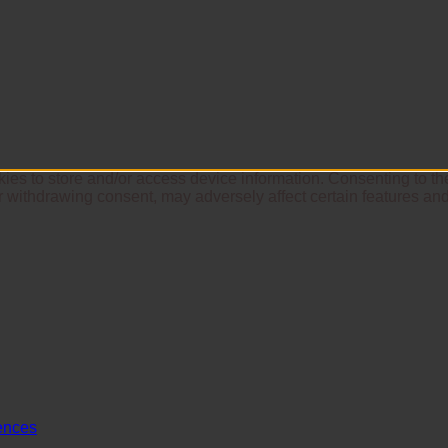
ies to store and/or access device information. Consenting to th
r withdrawing consent, may adversely affect certain features and
ences