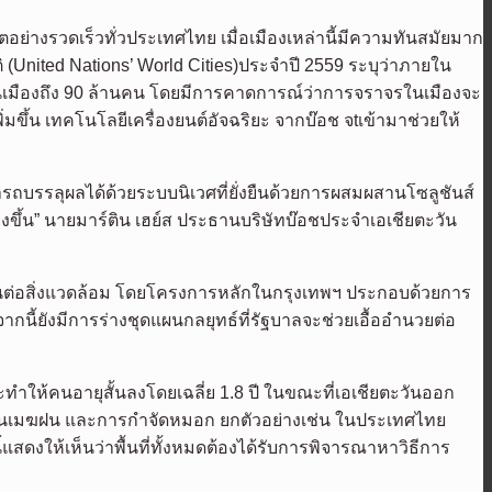
ตอย่างรวดเร็วทั่วประเทศไทย เมื่อเมืองเหล่านี้มีความทันสมัยมาก
 (
United Nations’ World Cities)
ประจำปี
2559
ระบุว่าภายใน
เมืองถึง
90
ล้านคน โดยมีการคาดการณ์ว่าการจราจรในเมืองจะ
มขึ้น เทคโนโลยีเครื่องยนต์อัจฉริยะ จากบ๊อช จtเข้ามาช่วยให้
มารถบรรลุผลได้ด้วยระบบนิเวศที่ยั่งยืนด้วยการผสมผสานโซลูชันส์
งขึ้น
”
นายมาร์ติน เฮย์ส ประธานบริษัทบ๊อชประจำเอเชียตะวัน
ืนต่อสิ่งแวดล้อม โดยโครงการหลักในกรุงเทพฯ ประกอบด้วยการ
กนี้ยังมีการร่างชุดแผนกลยุทธ์ที่รัฐบาลจะช่วยเอื้ออำนวยต่อ
ะทำให้คนอายุสั้นลงโดยเฉลี่ย
1.8
ปี ในขณะที่เอเชียตะวันออก
ะตุ้นเมฆฝน และการกำจัดหมอก ยกตัวอย่างเช่น ในประเทศไทย
สดงให้เห็นว่าพื้นที่ทั้งหมดต้องได้รับการพิจารณาหาวิธีการ