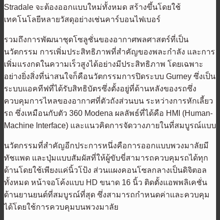
Stradale จะต้องออกแบบใหม่ทั้งหมด สร้างขึ้นโดยใช้
เทคโนโลยีหลายวัสดุอย่างเช่นคาร์บอนไฟเบอร์
รวมถึงการพัฒนาชุดโซลูชั่นของอากาศพลศาสตร์ที่เป็น
นวัตกรรม การเพิ่มประสิทธิภาพที่สำคัญของพละกำลัง และการ
เพิ่มแรงกดในความเร็วสูงได้อย่างมีประสิทธิภาพ โดยเฉพาะ
อย่างยิ่งสิ่งที่น่าสนใจก็คือนวัตกรรมการปิดระบบ Gurney ซึ่งเป็น
ระบบแอคทีฟที่ได้รับสิทธิบัตรซึ่งตั้งอยู่ที่ด้านหลังของรถซึ่ง
ควบคุมการไหลของอากาศที่ตัวถังส่วนบน ระหว่างการหักเลี้ยว
รถ ซึ่งเหมือนกับตัว 360 Modena ผลลัพธ์ที่ได้คือ HMI (Human-
Machine Interface) และแนวคิดการจัดวางภายในที่สมบูรณ์แบบ
นวัตกรรมที่สำคัญอีกประการหนึ่งคือการออกแบบพวงมาลัยมี
ทัชแพด และปุ่มแบบสัมผัสที่ให้ผู้ขับขี่สามารถควบคุมรถได้ทุก
ด้านโดยใช้เพียงแค่นิ้วโป้ง ส่วนแผงคอนโซลกลางเป็นดิจิตอล
ทั้งหมด หน้าจอโค้งแบบ HD ขนาด 16 นิ้ว ติดตั้งแอพพลิเคชั่น
ด้านยานยนต์ที่สมบูรณ์ที่สุด ซึ่งสามารถกำหนดค่าและควบคุม
ได้โดยใช้การควบคุมบนพวงมาลัย