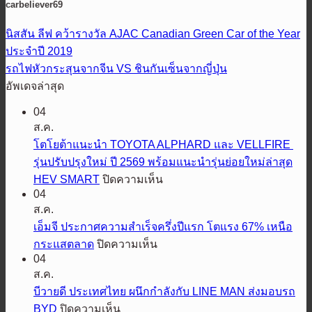
carbeliever69
นิสสัน ลีฟ คว้ารางวัล AJAC Canadian Green Car of the Year
ประจำปี 2019
รถไฟหัวกระสุนจากจีน VS ชินกันเซ็นจากญี่ปุ่น
อัพเดจล่าสุด
04
ส.ค.
โตโยต้าแนะนำ TOYOTA ALPHARD และ VELLFIRE
รุ่นปรับปรุงใหม่ ปี 2569 พร้อมแนะนำรุ่นย่อยใหม่ล่าสุด
บน
HEV SMART
ปิดความเห็น
04
โต
ส.ค.
โย
เอ็มจี ประกาศความสำเร็จครึ่งปีแรก โตแรง 67% เหนือ
ต้า
บน
กระแสตลาด
ปิดความเห็น
แนะนำ
04
เอ็ม
TOYOTA
ส.ค.
ALPHARD
จี
และ
บีวายดี ประเทศไทย ผนึกกำลังกับ LINE MAN ส่งมอบรถ
ประกาศ
VELLFIRE
บน
BYD
ปิดความเห็น