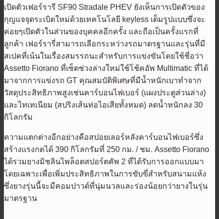
เปิดตัวเฟอร์รารี SF90 Stradale PHEV ยังเห็นการเปิดตัวของ
กุญแจจุดระเบิดใหม่ด้วยเทคโนโลยี keyless เต็มรูปแบบซึ่งจะ
ค่อยๆเปิดตัวในส่วนของบุคคลอีกครั้ง และถือเป็นครั้งแรกที่
ลูกค้า เฟอร์รารี่สามารถเลือกระหว่างรถมาตรฐานและรุ่นที่มี
สเปคที่เน้นในเรื่องสมรรถนะสำหรับการแข่งขันโดยใช้ชี่อว่า
Assetto Fiorano ที่เซ็ตช่วงล่างใหม่ใช้โช้คอัพ Multimatic ที่ได้
มาจากการแข่งรถ GT คุณสมบัติพิเศษที่มีน้ำหนักเบาทำจาก
วัสดุประสิทธิภาพสูงเช่นคาร์บอนไฟเบอร์ (แผงประตูส่วนล่าง)
และไทเทเนียม (สปริงเส้นท่อไอเสียทั้งหมด) ลดน้ำหนักลง 30
กิโลกรัม
ความแตกต่างอีกอย่างคือสปอยเลอร์หลังคาร์บอนไฟเบอร์ซึ่ง
สร้างแรงกดได้ 390 กิโลกรัมที่ 250 กม. / ชม. Assetto Fiorano
ได้รวมยางมิชลินไพล็อตสปอร์ตคัพ 2 ที่ได้รับการออกแบบมา
โดยเฉพาะเพื่อเพิ่มประสิทธิภาพในการขับขี่สำหรับสนามแห้ง
ซึ่งยางรุ่นนี้จะมีคอมปาวด์ที่นุ่มนวลและร่องน้อยกว่ายางในรุ่น
มาตรฐาน