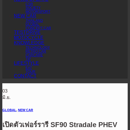
CSR
SOCIETY
MOTORSPORT
NEW CAR
THAILAND
GLOBAL
CONCEPT CAR
TESTDRIVE
MOTOCYCLE
KNOWLEDGE
TECHNOLOGY
RETRO CAR
CARCARE
TIP
LIFESTYLE
EAT
TOUR
CONTACT
03
มิ.ย.
GLOBAL
,
NEW CAR
เปิดตัวเฟอร์รารี SF90 Stradale PHEV