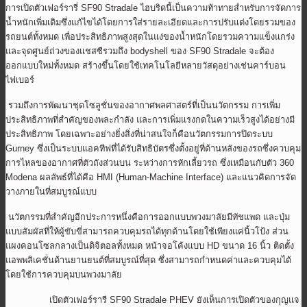
การเปิดตัวเฟอร์รารี่ SF90 Stradale ไฮบริดนี้เป็นความท้าทายสำหรับการจัดการ
น้ำหนักเพิ่มเติมซึ่งแก้ไขได้โดยการใส่รายละเอียดและการปรับแต่งโดยรวมของ
รถยนต์ทั้งหมด เพื่อประสิทธิภาพสูงสุดในแง่ของน้ำหนักโดยรวมความแข็งแกร่ง
และจุดศูนย์ถ่วงของแชสซีรวมถึง bodyshell ของ SF90 Stradale จะต้อง
ออกแบบใหม่ทั้งหมด สร้างขึ้นโดยใช้เทคโนโลยีหลายวัสดุอย่างเช่นคาร์บอน
ไฟเบอร์
รวมถึงการพัฒนาชุดโซลูชั่นของอากาศพลศาสตร์ที่เป็นนวัตกรรม การเพิ่ม
ประสิทธิภาพที่สำคัญของพละกำลัง และการเพิ่มแรงกดในความเร็วสูงได้อย่างมี
ประสิทธิภาพ โดยเฉพาะอย่างยิ่งสิ่งที่น่าสนใจก็คือนวัตกรรมการปิดระบบ
Gurney ซึ่งเป็นระบบแอคทีฟที่ได้รับสิทธิบัตรซึ่งตั้งอยู่ที่ด้านหลังของรถซึ่งควบคุม
การไหลของอากาศที่ตัวถังส่วนบน ระหว่างการหักเลี้ยวรถ ซึ่งเหมือนกับตัว 360
Modena ผลลัพธ์ที่ได้คือ HMI (Human-Machine Interface) และแนวคิดการจัด
วางภายในที่สมบูรณ์แบบ
นวัตกรรมที่สำคัญอีกประการหนึ่งคือการออกแบบพวงมาลัยมีทัชแพด และปุ่ม
แบบสัมผัสที่ให้ผู้ขับขี่สามารถควบคุมรถได้ทุกด้านโดยใช้เพียงแค่นิ้วโป้ง ส่วน
แผงคอนโซลกลางเป็นดิจิตอลทั้งหมด หน้าจอโค้งแบบ HD ขนาด 16 นิ้ว ติดตั้ง
แอพพลิเคชั่นด้านยานยนต์ที่สมบูรณ์ที่สุด ซึ่งสามารถกำหนดค่าและควบคุมได้
โดยใช้การควบคุมบนพวงมาลัย
เปิดตัวเฟอร์รารี SF90 Stradale PHEV ยังเห็นการเปิดตัวของกุญแจ