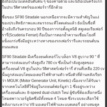
ยังถือเป็นโมเดลอันดับต้น ๆ ของค่ายด้วย และนี่ถือเป็นครั้งแรก
ในประวัติศาสตร์ของเฟอร์รารี่อีกด้วย
ชื่อของ SF90 Stradale นอกเหนือจากจะมีความสำคัญในแง่
ของประสิทธิภาพและสมรรถนะที่โดดเด่นแล้ว ยังเป็นชื่อที่
อ้างอิงถึงวันครบรอบ 90 ปีของการก่อตั้งมูลนิธิ สคูเดอเรียเฟอร์
รารี่(Scuderia Ferrari) ถือเป็นการตอกย้ำความเชื่อมโยงที่
แข็งแกร่งซึ่งมีอยู่ระหว่างทางของรถเฟอร์รารีและรถยนต์บน
ถนนเสมอ
SF90 Stradale มีเครื่องยนต์เทอร์โบ บล็อก V8 สูบวาง 90 ° ที่
สามารถส่งมอบกำลังสูงถึง 780 cv ซึ่งเป็นกำลังสูงสุดของ
เครื่องยนต์ V8 สูบในประวัติศาสตร์เฟอร์รารี่ ส่วนที่เหลือ 220 cv
นั้นถูกส่งมอบโดยมอเตอร์ไฟฟ้าสามตัว หนึ่งตัวที่ด้านหลังเรียก
ว่า MGUK (Motor Generator Unit, Kinetic) เนื่องจากได้รับมา
จากเทคโนโลยีที่ใช้อยู่ในรถยนต์ฟอร์มูล่า 1 ซึ่งอยู่ระหว่าง
เครื่องยนต์และ 8-speed dual-clutch ใหม่ ผู้ขับขี่ต้องเลือกหนึ่ง
โหมดพาวเวอร์ยูนิตซึ่งมีทั้งหมด 4 โหมด ซึ่งระบบจะเลือกใช้
พลังงานระหว่าง V8 มอเตอร์ไฟฟ้าและแบตเตอรี่ อย่างสมดุล