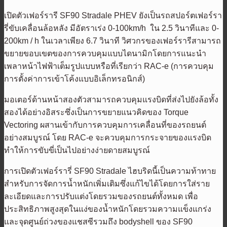
เปิดตัวเฟอร์รารี SF90 Stradale PHEV ยังเป็นรถสปอร์ตเฟอร์รา
รี่ขับเคลื่อนล้อหลัง มีอัตราเร่ง 0-100km/h ใน 2.5 วินาทีและ 0-
200km / h ในเวลาเพียง 6.7 วินาที วิศวกรของเฟอร์รารีสามารถ
ขยายขอบเขตของการควบคุมแบบไดนามิกโดยการแนะนำ
เพลาหน้าไฟฟ้าเต็มรูปแบบหรือที่เรียกว่า RAC-e (การควบคุม
การตั้งค่าการเข้าโค้งแบบอิเล็กทรอนิกส์)
มอเตอร์ด้านหน้าสองตัวสามารถควบคุมแรงบิดที่ส่งไปยังล้อทั้ง
สองได้อย่างอิสระซึ่งเป็นการขยายแนวคิดของ Torque
Vectoring ผสานเข้ากับการควบคุมการเคลื่อนที่ของรถยนต์
อย่างสมบูรณ์ โดย RAC-e จะควบคุมการกระจายของแรงบิด
ทำให้การขับขี่เป็นไปอย่างง่ายดายสมบูรณ์
การเปิดตัวเฟอร์รารี่ SF90 Stradale ไฮบริดนี้เป็นความท้าทาย
สำหรับการจัดการน้ำหนักเพิ่มเติมซึ่งแก้ไขได้โดยการใส่ราย
ละเอียดและการปรับแต่งโดยรวมของรถยนต์ทั้งหมด เพื่อ
ประสิทธิภาพสูงสุดในแง่ของน้ำหนักโดยรวมความแข็งแกร่ง
และจุดศูนย์ถ่วงของแชสซีรวมถึง bodyshell ของ SF90