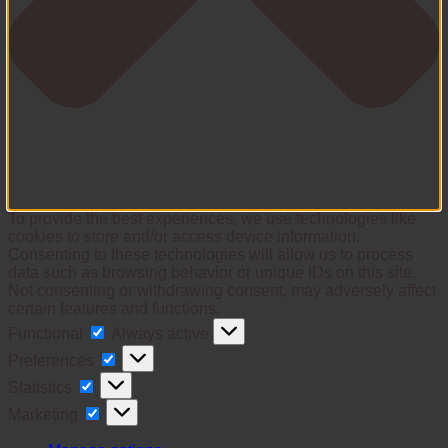
To provide the best experiences, we use technologies like
cookies to store and/or access device information.
Consenting to these technologies will allow us to process
data such as browsing behavior or unique IDs on this site.
Not consenting or withdrawing consent, may adversely affect
certain features and functions.
Functional
Functional
Always active
Preferences
Preferences
Statistics
Statistics
Marketing
Marketing