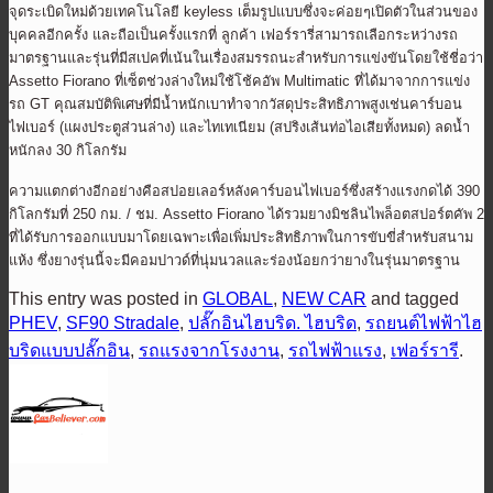
จุดระเบิดใหม่ด้วยเทคโนโลยี keyless เต็มรูปแบบซึ่งจะค่อยๆเปิดตัวในส่วนของ
บุคคลอีกครั้ง และถือเป็นครั้งแรกที่ ลูกค้า เฟอร์รารี่สามารถเลือกระหว่างรถ
มาตรฐานและรุ่นที่มีสเปคที่เน้นในเรื่องสมรรถนะสำหรับการแข่งขันโดยใช้ชี่อว่า
Assetto Fiorano ที่เซ็ตช่วงล่างใหม่ใช้โช้คอัพ Multimatic ที่ได้มาจากการแข่ง
รถ GT คุณสมบัติพิเศษที่มีน้ำหนักเบาทำจากวัสดุประสิทธิภาพสูงเช่นคาร์บอน
ไฟเบอร์ (แผงประตูส่วนล่าง) และไทเทเนียม (สปริงเส้นท่อไอเสียทั้งหมด) ลดน้ำ
หนักลง 30 กิโลกรัม
ความแตกต่างอีกอย่างคือสปอยเลอร์หลังคาร์บอนไฟเบอร์ซึ่งสร้างแรงกดได้ 390
กิโลกรัมที่ 250 กม. / ชม. Assetto Fiorano ได้รวมยางมิชลินไพล็อตสปอร์ตคัพ 2
ที่ได้รับการออกแบบมาโดยเฉพาะเพื่อเพิ่มประสิทธิภาพในการขับขี่สำหรับสนาม
แห้ง ซึ่งยางรุ่นนี้จะมีคอมปาวด์ที่นุ่มนวลและร่องน้อยกว่ายางในรุ่นมาตรฐาน
This entry was posted in
GLOBAL
,
NEW CAR
and tagged
PHEV
,
SF90 Stradale
,
ปลั๊กอินไฮบริด. ไฮบริด
,
รถยนต์ไฟฟ้าไฮ
บริดแบบปลั๊กอิน
,
รถแรงจากโรงงาน
,
รถไฟฟ้าแรง
,
เฟอร์รารี
.