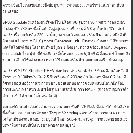
ความเชื่อมโยงที่แข็งแกร่งซึ่งมีอยู่ระหว่างทางของรถเฟอร์รารีและรถยนต์บน
ถนนเสมอ
SF90 Stradale มีเครื่องยนต์เทอร์โบ บล็อก V8 สูบวาง 90 ° ที่สามารถส่งมอบ
กำลังสูงถึง 780 cv ซึ่งเป็นกำลังสูงสุดของเครื่องยนต์ V8 สูบในประวัติศาสตร์
เฟอร์รารี่ ส่วนที่เหลือ 220 cv นั้นถูกส่งมอบโดยมอเตอร์ไฟฟ้าสามตัว หนึ่งตัวที่
ด้านหลังเรียกว่า MGUK (Motor Generator Unit, Kinetic) เนื่องจากได้รับมาจาก
เทคโนโลยีที่ใช้อยู่ในรถยนต์ฟอร์มูล่า 1 ซึ่งอยู่ระหว่างเครื่องยนต์และ 8-speed
dual-clutch ใหม่ ผู้ขับขี่ต้องเลือกหนึ่งโหมดพาวเวอร์ยูนิตซึ่งมีทั้งหมด 4 โหมด ซึ่ง
ระบบจะเลือกใช้พลังงานระหว่าง V8 มอเตอร์ไฟฟ้าและแบตเตอรี่ อย่างสมดุล
เฟอร์รารี SF90 Stradale PHEV ยังเป็นรถสปอร์ตเฟอร์รารี่ขับเคลื่อนล้อหลัง มี
อัตราเร่ง 0-100km/h ใน 2.5 วินาทีและ 0-200km / h ในเวลาเพียง 6.7 วินาที
วิศวกรของเฟอร์รารีสามารถขยายขอบเขตของการควบคุมแบบไดนามิกโดย
การแนะนำเพลาหน้าไฟฟ้าเต็มรูปแบบหรือที่เรียกว่า RAC-e (การควบคุมการตั้ง
ค่าการเข้าโค้งแบบอิเล็กทรอนิกส์)
มอเตอร์ด้านหน้าสองตัวสามารถควบคุมแรงบิดที่ส่งไปยังล้อทั้งสองได้อย่างอิสระ
ซึ่งเป็นการขยายแนวคิดของ Torque Vectoring ผสานเข้ากับการควบคุมการ
เคลื่อนที่ของรถยนต์อย่างสมบูรณ์ โดย RAC-e จะควบคุมการกระจายของแรง
บิดทำให้การขับขี่เป็นไปอย่างง่ายดายสมบูรณ์