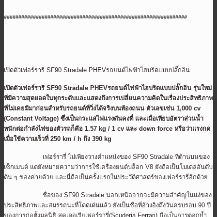
###############################################################
เปิดตัวเฟอร์รารี SF90 Stradale PHEVรถยนต์ไฟฟ้าไฮบริดแบบปลั๊กอิน
เปิดตัวเฟอร์รารี SF90 Stradale PHEVรถยนต์ไฟฟ้าไฮบริดแบบปลั๊กอิน รุ่นใหม่
ที่มีความสุดยอดในทุกระดับและแสดงถึงการเปลี่ยนความคิดในเรื่องประสิทธิภาพ
ที่ไม่เคยมีมาก่อนสำหรับรถยนต์ที่วิ่งได้จริงบนท้องถนน ตัวเลขเช่น 1,000 cv
(Constant Voltage) ซึ่งเป็นกระแสไฟแรงดันคงที่ และเมื่อเทียบอัตราส่วนน้ำ
หนักต่อกำลังไฟของตัวรถก็คือ 1.57 kg / 1 cv และ down force หรือว่าแรงกด
เมื่อใช้ความเร็วที่ 250 km / h ถึง 390 kg
เฟอร์รารี่ ไม่เพียงวางตำแหน่งของ SF90 Stradale ที่ด้านบนของ
เซ็กเมนต์ แต่ยังหมายความว่าการใช้เครื่องยนต์บล็อก V8 ยังถือเป็นโมเดลอันดับ
ต้น ๆ ของค่ายด้วย และนี่ถือเป็นครั้งแรกในประวัติศาสตร์ของเฟอร์รารี่อีกด้วย
ชื่อของ SF90 Stradale นอกเหนือจากจะมีความสำคัญในแง่ของ
ประสิทธิภาพและสมรรถนะที่โดดเด่นแล้ว ยังเป็นชื่อที่อ้างอิงถึงวันครบรอบ 90 ปี
ของการก่อตั้งมูลนิธิ สคูเดอเรียเฟอร์รารี่(Scuderia Ferrari) ถือเป็นการตอกย้ำ