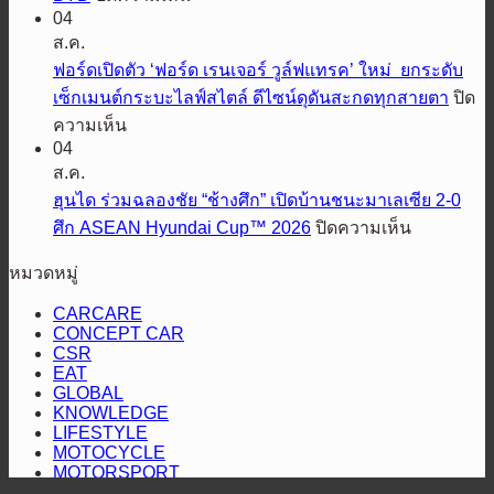
ความ
รุ่น
04
บี
สำเร็จ
ปรับปรุง
ส.ค.
วาย
ครึ่ง
ใหม่
ฟอร์ดเปิดตัว ‘ฟอร์ด เรนเจอร์ วูล์ฟแทรค’ ใหม่ ยกระดับ
ดี
ปี
ปี
เซ็กเมนต์กระบะไลฟ์สไตล์ ดีไซน์ดุดันสะกดทุกสายตา
ปิด
ประเทศไทย
แรก
2569
บน
ความเห็น
ผนึก
โต
พร้อม
04
ฟ
กำลัง
แรง
แนะนำ
ส.ค.
อร์ด
กับ
67%
รุ่น
ฮุนได ร่วมฉลองชัย “ช้างศึก” เปิดบ้านชนะมาเลเซีย 2-0
เปิด
LINE
เหนือ
ย่อย
บน
ศึก ASEAN Hyundai Cup™ 2026
ปิดความเห็น
MAN
ตัว
กระแส
ส่ง
ใหม่
ฮุน
‘ฟ
ตลาด
หมวดหมู่
มอบ
ล่าสุด
ได
อร์ด
HEV
รถ
ร่วม
CARCARE
เรน
SMART
BYD
CONCEPT CAR
ฉลอง
เจอร์
CSR
ชัย
วูล์ฟแทรค’
EAT
“ช้าง
GLOBAL
ใหม่
KNOWLEDGE
ศึก”
ยก
LIFESTYLE
เปิด
MOTOCYCLE
ระดับ
MOTORSPORT
บ้าน
เซ็กเมนต์
NEW CAR