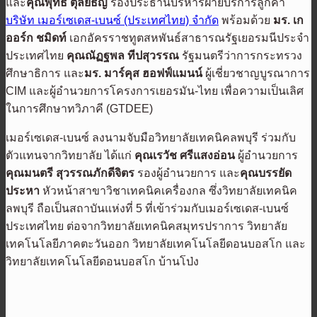
และ
คุณพุทธิ ตุลยธัญ
รองประธานบริหารฝ่ายบริการลูกค้า
บริษัท เมอร์เซเดส-เบนซ์ (ประเทศไทย) จำกัด
พร้อมด้วย
มร. เก
ออร์ก ชมิดท์
เอกอัครราชทูตสหพันธ์สาธารณรัฐเยอรมนีประจำ
ประเทศไทย
คุณณัฏฐพล ทีปสุวรรณ
รัฐมนตรีว่าการกระทรวง
ศึกษาธิการ และ
มร. มาร์คุส ฮอฟฟ์แมนน์
ผู้เชี่ยวชาญบูรณาการ
CIM และผู้อำนวยการโครงการเยอรมัน-ไทย เพื่อความเป็นเลิศ
ในการศึกษาทวิภาคี (GTDEE)
เมอร์เซเดส-เบนซ์ ลงนามจับมือวิทยาลัยเทคนิคลพบุรี ร่วมกับ
ตัวแทนจากวิทยาลัย ได้แก่
คุณเรวัช
ศรีแสงอ่อน
ผู้อำนวยการ
คุณมนตรี สุวรรณภักดีจิตร
รองผู้อำนวยการ และ
คุณบรรยัด
ประหา
หัวหน้าสาขาวิชาเทคนิคเครื่องกล ซึ่งวิทยาลัยเทคนิค
ลพบุรี ถือเป็นสถาบันแห่งที่ 5 ที่เข้าร่วมกับเมอร์เซเดส-เบนซ์
ประเทศไทย ต่อจากวิทยาลัยเทคนิคสมุทรปราการ วิทยาลัย
เทคโนโลยีภาคตะวันออก วิทยาลัยเทคโนโลยีดอนบอสโก และ
วิทยาลัยเทคโนโลยีดอนบอสโก บ้านโป่ง