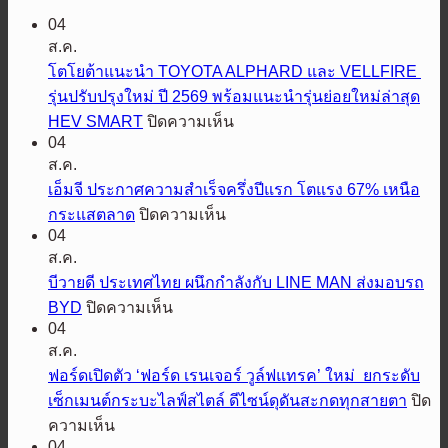
04
ส.ค.
โตโยต้าแนะนำ TOYOTA ALPHARD และ VELLFIRE
รุ่นปรับปรุงใหม่ ปี 2569 พร้อมแนะนำรุ่นย่อยใหม่ล่าสุด
บน
HEV SMART
ปิดความเห็น
04
โต
ส.ค.
โย
เอ็มจี ประกาศความสำเร็จครึ่งปีแรก โตแรง 67% เหนือ
ต้า
บน
กระแสตลาด
ปิดความเห็น
แนะนำ
04
เอ็ม
TOYOTA
ส.ค.
ALPHARD
จี
และ
บีวายดี ประเทศไทย ผนึกกำลังกับ LINE MAN ส่งมอบรถ
ประกาศ
VELLFIRE
บน
BYD
ปิดความเห็น
ความ
รุ่น
04
บี
สำเร็จ
ปรับปรุง
ส.ค.
วาย
ครึ่ง
ใหม่
ฟอร์ดเปิดตัว ‘ฟอร์ด เรนเจอร์ วูล์ฟแทรค’ ใหม่ ยกระดับ
ดี
ปี
ปี
เซ็กเมนต์กระบะไลฟ์สไตล์ ดีไซน์ดุดันสะกดทุกสายตา
ปิด
ประเทศไทย
แรก
2569
บน
ความเห็น
ผนึก
โต
พร้อม
04