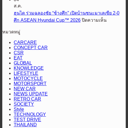
ฟ
กำลัง
แรง
แนะนำ
ส.ค.
อร์ด
กับ
67%
รุ่น
ฮุนได ร่วมฉลองชัย “ช้างศึก” เปิดบ้านชนะมาเลเซีย 2-0
เปิด
LINE
เหนือ
ย่อย
บน
ศึก ASEAN Hyundai Cup™ 2026
ปิดความเห็น
MAN
ตัว
กระแส
ส่ง
ใหม่
ฮุน
‘ฟ
ตลาด
หมวดหมู่
มอบ
ล่าสุด
ได
อร์ด
HEV
รถ
ร่วม
CARCARE
เรน
SMART
BYD
CONCEPT CAR
ฉลอง
เจอร์
CSR
ชัย
วูล์ฟแทรค’
EAT
“ช้าง
GLOBAL
ใหม่
KNOWLEDGE
ศึก”
ยก
LIFESTYLE
เปิด
MOTOCYCLE
ระดับ
MOTORSPORT
บ้าน
เซ็กเมนต์
NEW CAR
ชนะ
กระบะ
NEWS UPDATE
มาเลเซีย
RETRO CAR
ไลฟ์
SOCIETY
2-
สไตล์
Style
0
TECHNOLOGY
ดีไซน์
ศึก
TEST DRIVE
ดุดัน
ASEAN
THAILAND
Hyundai