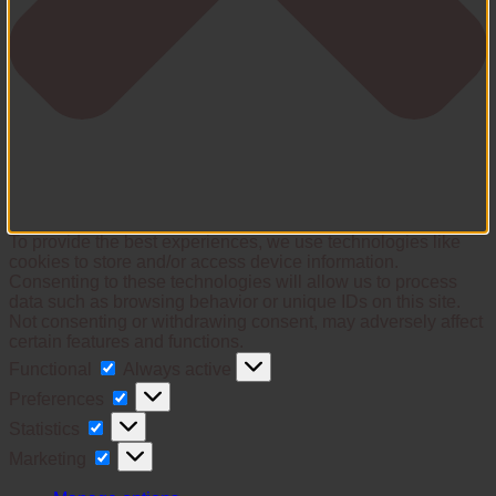
To provide the best experiences, we use technologies like
cookies to store and/or access device information.
Consenting to these technologies will allow us to process
data such as browsing behavior or unique IDs on this site.
Not consenting or withdrawing consent, may adversely affect
certain features and functions.
Functional
Functional
Always active
Preferences
Preferences
Statistics
Statistics
Marketing
Marketing