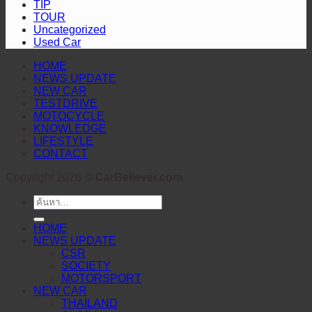
สะกด
TIP
Cup™
TOUR
ทุก
2026
Uncategorized
สายตา
Used Car
HOME
NEWS UPDATE
NEW CAR
TESTDRIVE
MOTOCYCLE
KNOWLEDGE
LIFESTYLE
CONTACT
Copyright 2026 ©
CarBeliever.com
ค้นหา:
HOME
NEWS UPDATE
CSR
SOCIETY
MOTORSPORT
NEW CAR
THAILAND