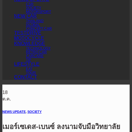
CSR
SOCIETY
MOTORSPORT
NEW CAR
THAILAND
GLOBAL
CONCEPT CAR
TESTDRIVE
MOTOCYCLE
KNOWLEDGE
TECHNOLOGY
RETRO CAR
CARCARE
TIP
LIFESTYLE
EAT
TOUR
CONTACT
18
ต.ค.
NEWS UPDATE
,
SOCIETY
เมอร์เซเดส-เบนซ์ ลงนามจับมือวิทยาลัย