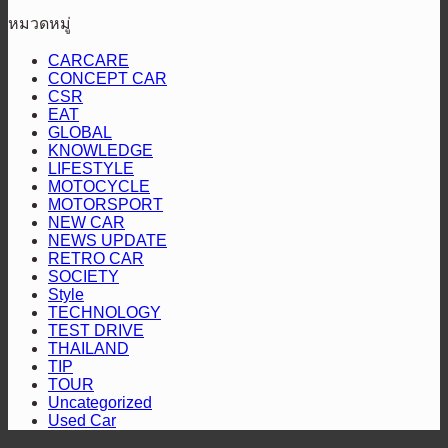
“35
เทศกาล
ส
ธุรกิจ
หมวดหมู่
ปี
โม
คัน
ครึ่ง
“สหการ
โต
ทรี
CARCARE
ปี
ประมูล”
CONCEPT CAR
ไลฟ์
แรลลี่
หลัง
CSR
เปิด
สไตล์
2026
EAT
ชู
เกม
ที่
GLOBAL
กลยุทธ์
รุก
KNOWLEDGE
นัก
การ
LIFESTYLE
ปั้น
ขี่
MOTOCYCLE
เป็น
Ecosystem
ทั่ว
MOTORSPORT
REEV
เชื่อม
NEW CAR
เอเชีย
Pioneer
NEWS UPDATE
โอกาส
ใน
รอ
RETRO CAR
ธุรกิจ
SOCIETY
ตลาด
คอย
ไร้
Style
ไทย
TECHNOLOGY
รอย
TEST DRIVE
ต่อ
THAILAND
TIP
TOUR
Uncategorized
Used Car