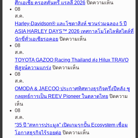
บน
ศึกเอเชีย ครอสคันทรี แรลลี่ 2026
ปิดความเห็น
08
ทีม
ส.ค.
มิต
Harley-Davidson® และโซดาสิงห์ ชวนร่วมฉลอง 5 ปี
ซู
ASIA HARLEY DAYS™ 2026 เทศกาลโมโตไลฟ์สไตล์ที่
บิชิ
บน
นักขี่ทั่วเอเชียรอคอย
ปิดความเห็น
แรลลี่
Harley-
08
อาร์ต
Davidson®
ส.ค.
พร้อม
และ
TOYOTA GAZOO Racing Thailand ส่ง Hilux TRAVO
ลุย
โซดา
บน
พิสูจน์ความแกร่ง
ปิดความเห็น
ป้องกัน
สิงห์
TOYOTA
08
GAZOO
แชมป์
ชวน
ส.ค.
Racing
เต็ม
ร่วม
OMODA & JAECOO ประกาศทิศทางธุรกิจครึ่งปีหลัง ชู
Thailand
พิกัด
ฉลอง
กลยุทธ์การเป็น REEV Pioneer ในตลาดไทย
ปิดความ
ส่ง
5
ใน
บน
Hilux
เห็น
TRAVO
ปี
OMODA
ศึก
08
&
ASIA
พิสูจน์
ส.ค.
เอเชีย
JAECOO
HARLEY
ความ
“35 ปี “สหการประมูล” เปิดเกมรุกปั้น Ecosystem เชื่อม
ค
DAYS™
ประกาศ
แกร่ง
2026
บน
โอกาสธุรกิจไร้รอยต่อ
ปิดความเห็น
รอ
ทิศทาง