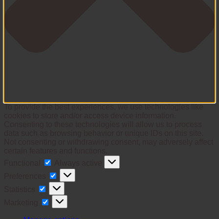
To provide the best experiences, we use technologies like
cookies to store and/or access device information.
Consenting to these technologies will allow us to process
data such as browsing behavior or unique IDs on this site.
Not consenting or withdrawing consent, may adversely affect
certain features and functions.
Functional
Functional
Always active
Preferences
Preferences
Statistics
Statistics
Marketing
Marketing