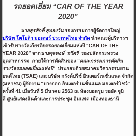
รถยอดเยี่ยม
“
CAR OF THE YEAR
2020
”
นายสุรศักดิ์ สุทองวัน
รองกรรมการผู้จัดการใหญ่
บริษัท โตโยต้า มอเตอร์ ประเทศไทย จำกัด
นำคณะผู้บริหารฯ
เข้ารับรางวัลเกียรติยศรถยอดเยี่ยมแห่งปี
“CAR OF THE
YEAR 2020” จาก
นายจุลพงษ์ ทวีศรี
รองปลัดกระทรวง
อุตสาหกรรม
ภายใต้
การตัดสินของ
“คณะกรรมการตัดสิน
รางวัลรถยอดเยี่ยมแห่งปี”
ประกอบด้วยสมาคมวิศวกรรมยาน
ยนต์ไทย
(TSAE) และ
บริษัท กรังด์ปรีซ์ อินเตอร์เนชั่นแนล จำกัด
(
มหาชน) ผู้จัด
งาน
“บางกอก อินเตอร์
เนชั่นแนล มอเตอร์โชว์
”
ครั้งที่
41
เมื่อวันที่ 5 มีนาคม
2563
ณ ห้องบอล
รูม
รอยัล จูบิ
ลี
ศูนย์แสดงสินค้าและการประชุม อิมแพค เมืองทองธานี