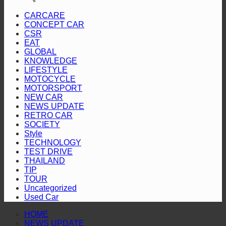
มันส์
ปี
รับ
เอ
CARCARE
สนั่น
ที่
ป้าย
ส
CONCEPT CAR
4
ใต้!
CSR
มาตรฐาน
ยู
ส่ง
ปิดฉาก
EAT
“หัว
วี
แร็พ
GLOBAL
สนาม
จ่าย
KNOWLEDGE
สาย
เตอร์
แรก
LIFESTYLE
เชื้อ
ลุย“ออล-
2
“Hilux
MOTOCYCLE
คัน
เพลิง
นิว
Revo
MOTORSPORT
Racing
NEW CAR
ป้องกัน
สี
มิต
Mania
NEWS UPDATE
แชมป์
ทอง”
ซู
2026”
RETRO CAR
พร้อม
ตอกย้ำ
SOCIETY
บิชิ
สุราษฎร์ธานี
Style
โชว์
บริการ
ปา
TECHNOLOGY
สมรรถนะ
โปร่งใส
เจโร”
TEST DRIVE
THAILAND
ระดับ
TIP
สูง
TOUR
Uncategorized
Used Car
HOME
NEWS UPDATE