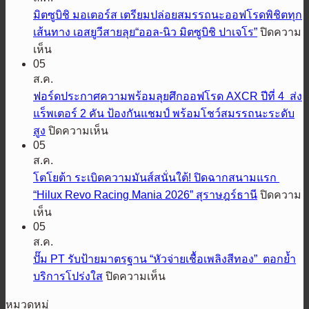
ซู
มิตซูบิชิ มอเตอร์ส เตรียมปล่อยสมรรถนะออฟโรดพิชิตทุก
บิชิ
เส้นทาง เอสยูวีสายลุย“ออล-นิว มิตซูบิชิ ปาเจโร”
ปิดความ
มอ
บน
เห็น
เต
05
มิต
อร์ส
ส.ค.
ซู
ประเทศไทย
ฟอร์ดประกาศความพร้อมลุยศึกออฟโรด AXCR ปีที่ 4 ส่ง
บิชิ
ส่ง
แร็พเตอร์ 2 คัน ป้องกันแชมป์ พร้อมโชว์สมรรถนะระดับ
มอ
“มิต
บน
สูง
ปิดความเห็น
เต
ซูรุ”
05
ฟ
อร์ส
รีเฟรช
ส.ค.
อร์ด
เตรียม
ภาพ
โตโยต้า ระเบิดความมันส์สนั่นใต้! ปิดฉากสนามแรก
ประกาศ
ปล่อย
ลักษณ์
“Hilux Revo Racing Mania 2026” สุราษฎร์ธานี
ปิดความ
ความ
สมรรถนะ
แบรนด์
บน
เห็น
พร้อม
ออฟ
รับ
05
โต
ลุย
โรด
65
ส.ค.
โย
ศึก
พิชิต
ปี
ปั๊ม PT รับป้ายมาตรฐาน “หัวจ่ายเชื้อเพลิงสีทอง” ตอกย้ำ
ต้า
ออฟ
ทุก
บน
บริการโปร่งใส
ปิดความเห็น
ระเบิด
โรด
เส้น
ปั๊ม
ความ
AXCR
หมวดหมู่
ทาง
PT