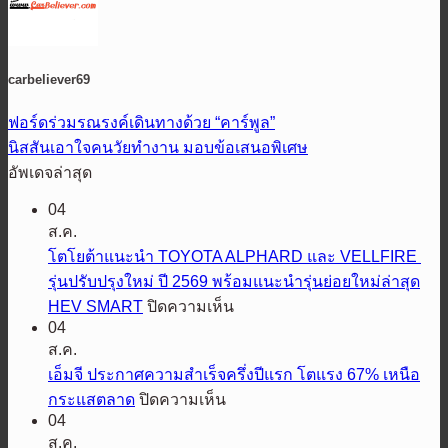
carbeliever69
ฟอร์ดร่วมรณรงค์เดินทางด้วย “คาร์พูล”
นิสสันเอาใจคนวัยทำงาน มอบข้อเสนอพิเศษ
อัพเดจล่าสุด
04
ส.ค.
โตโยต้าแนะนำ TOYOTA ALPHARD และ VELLFIRE
รุ่นปรับปรุงใหม่ ปี 2569 พร้อมแนะนำรุ่นย่อยใหม่ล่าสุด
บน
HEV SMART
ปิดความเห็น
04
โต
ส.ค.
โย
เอ็มจี ประกาศความสำเร็จครึ่งปีแรก โตแรง 67% เหนือ
ต้า
บน
กระแสตลาด
ปิดความเห็น
แนะนำ
04
เอ็ม
TOYOTA
ส.ค.
ALPHARD