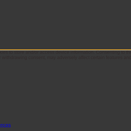
ies to store and/or access device information. Consenting to th
r withdrawing consent, may adversely affect certain features and
ences