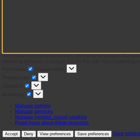
To provide the best experiences, we use technologies like cook
browsing behavior or unique IDs on this site. Not consenting o
Functional
Functional
Always active
Preferences
Preferences
Statistics
Statistics
Marketing
Marketing
Manage options
Manage services
Manage {vendor_count} vendors
Read more about these purposes
View prefer
Accept
Deny
View preferences
Save preferences