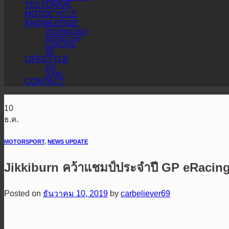
TESTDRIVE
MOTOCYCLE
KNOWLEDGE
TECHNOLOGY
RETRO CAR
CARCARE
TIP
LIFESTYLE
EAT
TOUR
CONTACT
10
ธ.ค.
MOTORSPORT
,
NEWS UPDATE
Jikkiburn คว้าแชมป์ประจำปี GP eRacin
Posted on
ธันวาคม 10, 2019
by
carbeliever69