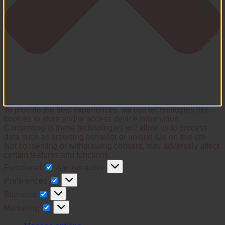
To provide the best experiences, we use technologies like
cookies to store and/or access device information.
Consenting to these technologies will allow us to process
data such as browsing behavior or unique IDs on this site.
Not consenting or withdrawing consent, may adversely affect
certain features and functions.
Functional
Functional
Always active
Preferences
Preferences
Statistics
Statistics
Marketing
Marketing