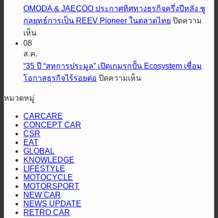
Racing
เต็ม
ร่วม
OMODA & JAECOO ประกาศทิศทางธุรกิจครึ่งปีหลัง ชู
Thailand
พิกัด
ฉลอง
กลยุทธ์การเป็น REEV Pioneer ในตลาดไทย
ปิดความ
ส่ง
5
ใน
บน
Hilux
เห็น
TRAVO
ปี
OMODA
ศึก
08
&
ASIA
พิสูจน์
ส.ค.
เอเชีย
JAECOO
HARLEY
ความ
“35 ปี “สหการประมูล” เปิดเกมรุกปั้น Ecosystem เชื่อม
ค
DAYS™
ประกาศ
แกร่ง
2026
บน
โอกาสธุรกิจไร้รอยต่อ
ปิดความเห็น
รอ
ทิศทาง
“35
เทศกาล
ส
ธุรกิจ
หมวดหมู่
ปี
โม
คัน
ครึ่ง
“สหการ
โต
ทรี
CARCARE
ปี
ประมูล”
CONCEPT CAR
ไลฟ์
แรลลี่
หลัง
CSR
เปิด
สไตล์
2026
EAT
ชู
เกม
ที่
GLOBAL
กลยุทธ์
รุก
KNOWLEDGE
นัก
การ
LIFESTYLE
ปั้น
ขี่
MOTOCYCLE
เป็น
Ecosystem
ทั่ว
MOTORSPORT
REEV
เชื่อม
NEW CAR
เอเชีย
Pioneer
NEWS UPDATE
โอกาส
ใน
รอ
RETRO CAR
ธุรกิจ