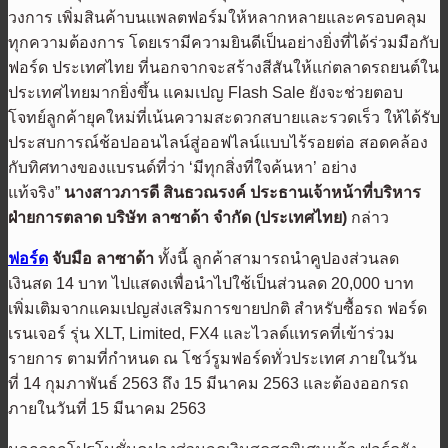
วงการ เพิ่มสินค้าบนแพลตฟอร์มให้หลากหลายและครอบคลุม
ทุกความต้องการ โดยเรามีความยินดีเป็นอย่างยิ่งที่ได้ร่วมมือกับ
ฟอร์ด ประเทศไทย ที่นอกจากจะสร้างสีสันให้แก่ตลาดรถยนต์ใน
ประเทศไทยมากยิ่งขึ้น แคมเปญ
Flash Sale
ยังจะช่วยตอบ
โจทย์ลูกค้ายุคใหม่ที่เน้นความสะดวกสบายและรวดเร็ว ให้ได้รับ
ประสบการณ์ช้อปออนไลน์สู่ออฟไลน์แบบไร้รอยต่อ สอดคล้อง
กับทิศทางของแบรนด์ที่ว่า
‘
มีทุกสิ่งที่ใจค้นหา
’
อย่าง
แท้จริง”
นางสาวภารดี สินธวณรงค์ ประธานเจ้าหน้าที่บริหาร
ฝ่ายการตลาด บริษัท ลาซาด้า จำกัด (ประเทศไทย)
กล่าว
ฟอร์ด
จับมือ ลาซาด้า
ทั้งนี้ ลูกค้าสามารถนำคูปองส่วนลด
เงินสด
14
บาท ไปแสดงเพื่อนำไปใช้เป็นส่วนลด
20,000
บาท
เพิ่มเติมจากแคมเปญส่งเสริมการขายปกติ
สำหรับซื้อรถ ฟอร์ด
เรนเจอร์ รุ่น
XLT, Limited, FX4
และไวลด์แทรคที่เข้าร่วม
รายการ ตามที่กำหนด ณ โชว์รูมฟอร์ดทั่วประเทศ ภายในวัน
ที่
14
กุมภาพันธ์
2563
ถึง
15
มีนาคม
2563
และต้องออกรถ
ภายในวันที่
15
มีนาคม
2563