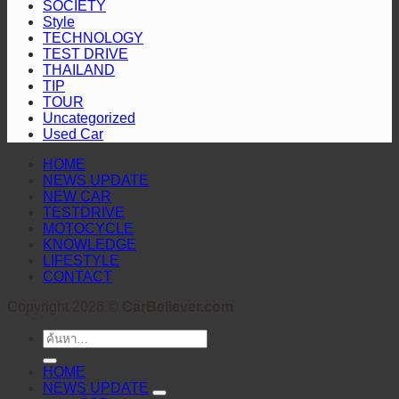
SOCIETY
ตลาด
คอย
ไร้
Style
ไทย
TECHNOLOGY
รอย
TEST DRIVE
ต่อ
THAILAND
TIP
TOUR
Uncategorized
Used Car
HOME
NEWS UPDATE
NEW CAR
TESTDRIVE
MOTOCYCLE
KNOWLEDGE
LIFESTYLE
CONTACT
Copyright 2026 ©
CarBeliever.com
ค้นหา:
HOME
NEWS UPDATE