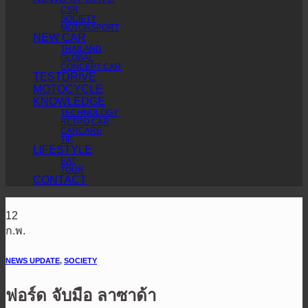
CSR
SOCIETY
MOTORSPORT
NEW CAR
THAILAND
GLOBAL
CONCEPT CAR
TESTDRIVE
MOTOCYCLE
KNOWLEDGE
TECHNOLOGY
RETRO CAR
CARCARE
TIP
LIFESTYLE
EAT
TOUR
CONTACT
12
ก.พ.
NEWS UPDATE
,
SOCIETY
ฟอร์ด จับมือ ลาซาด้า