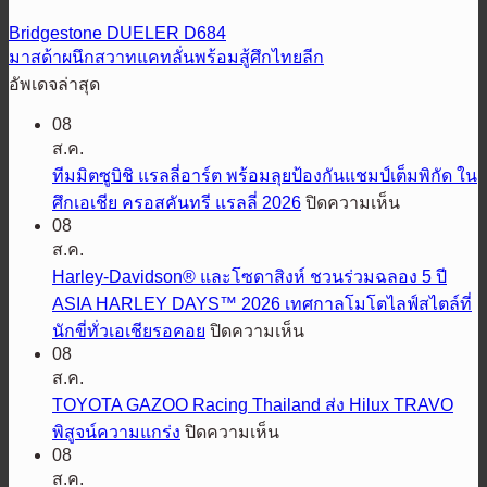
Bridgestone DUELER D684
มาสด้าผนึกสวาทแคทลั่นพร้อมสู้ศึกไทยลีก
อัพเดจล่าสุด
08
ส.ค.
ทีมมิตซูบิชิ แรลลี่อาร์ต พร้อมลุยป้องกันแชมป์เต็มพิกัด ใน
บน
ศึกเอเชีย ครอสคันทรี แรลลี่ 2026
ปิดความเห็น
08
ทีม
ส.ค.
มิต
Harley-Davidson® และโซดาสิงห์ ชวนร่วมฉลอง 5 ปี
ซู
ASIA HARLEY DAYS™ 2026 เทศกาลโมโตไลฟ์สไตล์ที่
บิชิ
บน
นักขี่ทั่วเอเชียรอคอย
ปิดความเห็น
แรลลี่
Harley-
08
อาร์ต
Davidson®
ส.ค.
พร้อม
และ
TOYOTA GAZOO Racing Thailand ส่ง Hilux TRAVO
ลุย
โซดา
บน
พิสูจน์ความแกร่ง
ปิดความเห็น
ป้องกัน
สิงห์
TOYOTA
08
GAZOO
แชมป์
ชวน
ส.ค.