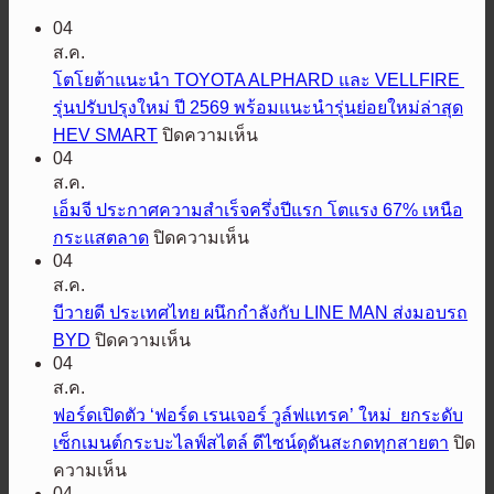
04
ส.ค.
โตโยต้าแนะนำ TOYOTA ALPHARD และ VELLFIRE
รุ่นปรับปรุงใหม่ ปี 2569 พร้อมแนะนำรุ่นย่อยใหม่ล่าสุด
บน
HEV SMART
ปิดความเห็น
04
โต
ส.ค.
โย
เอ็มจี ประกาศความสำเร็จครึ่งปีแรก โตแรง 67% เหนือ
ต้า
บน
กระแสตลาด
ปิดความเห็น
แนะนำ
04
เอ็ม
TOYOTA
ส.ค.
ALPHARD
จี
และ
บีวายดี ประเทศไทย ผนึกกำลังกับ LINE MAN ส่งมอบรถ
ประกาศ
VELLFIRE
บน
BYD
ปิดความเห็น
ความ
รุ่น
04
บี
สำเร็จ
ปรับปรุง
ส.ค.
วาย
ครึ่ง
ใหม่
ฟอร์ดเปิดตัว ‘ฟอร์ด เรนเจอร์ วูล์ฟแทรค’ ใหม่ ยกระดับ
ดี
ปี
ปี
เซ็กเมนต์กระบะไลฟ์สไตล์ ดีไซน์ดุดันสะกดทุกสายตา
ปิด
ประเทศไทย
แรก
2569
บน
ความเห็น
ผนึก
โต
พร้อม
04