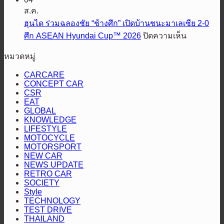
ฟ
กำลัง
แรง
แนะนำ
ส.ค.
อร์ด
กับ
67%
รุ่น
ฮุนได ร่วมฉลองชัย “ช้างศึก” เปิดบ้านชนะมาเลเซีย 2-0
เปิด
LINE
เหนือ
ย่อย
บน
ศึก ASEAN Hyundai Cup™ 2026
ปิดความเห็น
MAN
ตัว
กระแส
ส่ง
ใหม่
ฮุน
‘ฟ
ตลาด
หมวดหมู่
มอบ
ล่าสุด
ได
อร์ด
HEV
รถ
ร่วม
CARCARE
เรน
SMART
BYD
CONCEPT CAR
ฉลอง
เจอร์
CSR
ชัย
วูล์ฟแทรค’
EAT
“ช้าง
GLOBAL
ใหม่
KNOWLEDGE
ศึก”
ยก
LIFESTYLE
เปิด
MOTOCYCLE
ระดับ
MOTORSPORT
บ้าน
เซ็กเมนต์
NEW CAR
ชนะ
กระบะ
NEWS UPDATE
มาเลเซีย
RETRO CAR
ไลฟ์
SOCIETY
2-
สไตล์
Style
0
TECHNOLOGY
ดีไซน์
ศึก
TEST DRIVE
ดุดัน
ASEAN
THAILAND
Hyundai