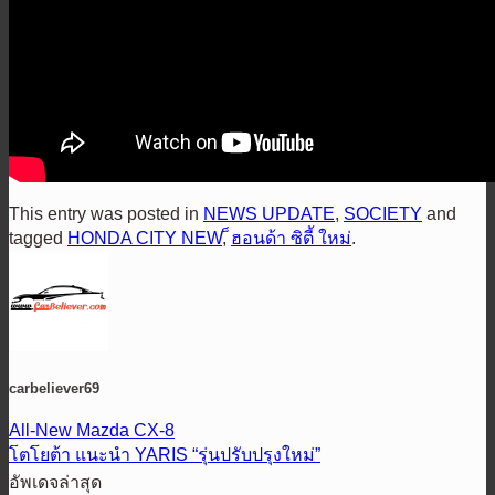
This entry was posted in
NEWS UPDATE
,
SOCIETY
and
tagged
HONDA CITY NEW
,
็ฮอนด้า ซิตี้ ใหม่
.
carbeliever69
All-New Mazda CX-8
โตโยต้า แนะนำ YARIS “รุ่นปรับปรุงใหม่”
อัพเดจล่าสุด