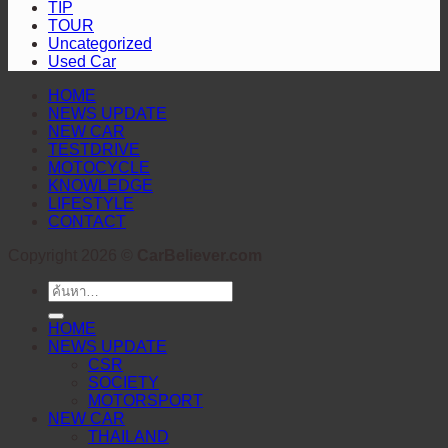
สะกด
TIP
Cup™
TOUR
ทุก
2026
Uncategorized
สายตา
Used Car
HOME
NEWS UPDATE
NEW CAR
TESTDRIVE
MOTOCYCLE
KNOWLEDGE
LIFESTYLE
CONTACT
Copyright 2026 ©
CarBeliever.com
ค้นหา:
HOME
NEWS UPDATE
CSR
SOCIETY
MOTORSPORT
NEW CAR
THAILAND