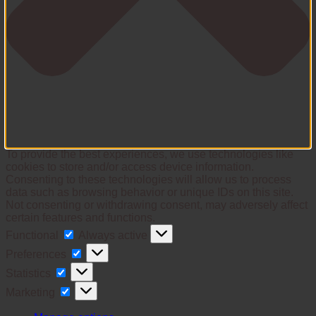
To provide the best experiences, we use technologies like
cookies to store and/or access device information.
Consenting to these technologies will allow us to process
data such as browsing behavior or unique IDs on this site.
Not consenting or withdrawing consent, may adversely affect
certain features and functions.
Functional
Functional
Always active
Preferences
Preferences
Statistics
Statistics
Marketing
Marketing