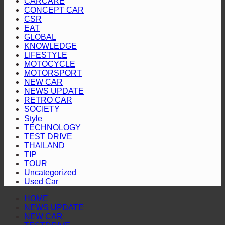
สาย
CARCARE
เตอร์
แรก
CONCEPT CAR
เชื้อ
เผย
ลุย“ออล-
2
“Hilux
CSR
คัน
เพลิง
แพร่
นิว
Revo
EAT
Racing
ป้องกัน
สี
ราย
GLOBAL
มิต
Mania
KNOWLEDGE
แชมป์
ทอง”
ประ
ซู
2026”
LIFESTYLE
พร้อม
ตอกย้ำ
ปี
บิชิ
สุราษฎร์ธานี
MOTOCYCLE
2568
MOTORSPORT
โชว์
บริการ
ปา
NEW CAR
เชิญ
สมรรถนะ
โปร่งใส
เจโร”
NEWS UPDATE
ชวน
ระดับ
RETRO CAR
ประ
SOCIETY
สูง
Style
ร่วม
TECHNOLOGY
ติดต
TEST DRIVE
THAILAND
ผล
TIP
การ
TOUR
ดำเน
Uncategorized
Used Car
งาน
HOME
NEWS UPDATE
NEW CAR