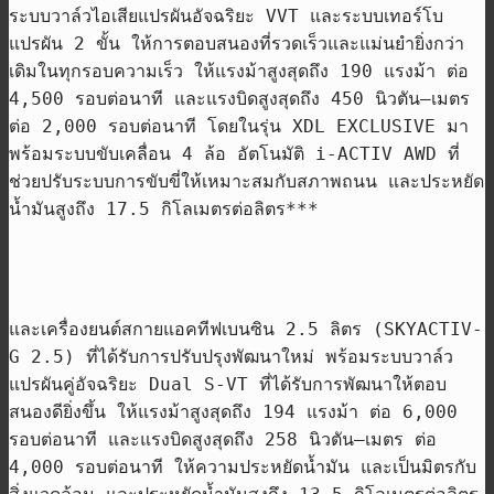
ระบบวาล์วไอเสียแปรผันอัจฉริยะ
VVT
และระบบเทอร์โบ
แปรผัน
2
ขั้น
ให้การตอบสนองที่รวดเร็วและแม่นยำยิ่งกว่า
เดิมในทุกรอบความเร็ว ให้แรงม้าสูงสุดถึง
190
แรงม้า ต่อ
4,500
รอบต่อนาที และแรงบิดสูงสุดถึง
450
นิวตัน
–
เมตร
ต่อ
2,000
รอบต่อนาที โดยในรุ่น
XDL EXCLUSIVE
มา
พร้อม
ระบบขับเคลื่อน
4
ล้อ อัตโนมัติ
i-ACTIV AWD
ที่
ช่วยปรับระบบการขับขี่ให้เหมาะสมกับสภาพถนน
และประหยัด
น้ำมันสูงถึง
17.5
กิโลเมตรต่อลิตร
***
และเครื่องยนต์สกายแอคทีฟเบนซิน
2.5
ลิตร
(SKYACTIV-
G 2.5)
ที่ได้รับการปรับปรุงพัฒนาใหม่ พร้อม
ระบบวาล์ว
แปรผันคู่อัจฉริยะ
Dual S-VT
ที่ได้รับการพัฒนาให้ตอบ
สนองดียิ่งขึ้น ให้แรงม้าสูงสุดถึง
194
แรงม้า ต่อ
6,000
รอบต่อนาที และแรงบิดสูงสุดถึง
258
นิวตัน
–
เมตร ต่อ
4,000
รอบต่อนาที ให้ความประหยัดน้ำมัน และเป็นมิตรกับ