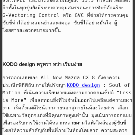
สิ่งแวดล้อม
และประหยัดน้ำมันสูงถึง
13.5
กิโลเมตรต่อลิตร
อีก
ทั้ง
ในทุกรุ่นยังมีระบบควบคุมสมรรถนะการขับขี่อัจฉริยะ
G-Vectoring Control
หรือ
GVC
ที่ช่วยให้การควบคุม
ขับขี่ทำได้อย่างแม่นยำและสมดุล ขับขี่ได้อย่างมั่นใจ ผู้
โดยสารสะดวกสบายมากขึ้น
KODO design หรูหรา ทว่า เรียบง่าย
การออก
แบบ
ของ
All-New Mazda CX-8
ยังคงความ
ประณีตพิถีพิถัน
ภายใต้
ปรัชญา
KODO design
: Soul of
Motion
ที่เน้นความเรียบง่ายแต่งดงามจากคอนเซ็ปต์ “
Less
is More”
เพื่อลดทอนสิ่งที่ไม่จำเป็นออกไปเหลือแต่ความสง่า
งาม เริ่ม
ตั้งแต่ดีไซน์
จาก
ภายนอกสู่ภายในห้องโดยสาร เลือก
ใช้เฉพาะวัสดุตกแต่งที่มีคุณภาพสูงเท่านั้น มุ่งเน้นการออกแบบ
เพื่อรองรับการใช้งานได้หลากหลายตามไลฟ์สไตล์ของผู้ขับขี่
โดยให้ความสำคัญกับพื้นที่ภายในห้องโดยสาร ความสะดวก