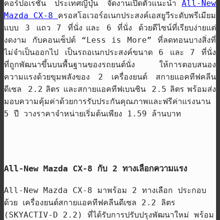
คอร์ปอเรชั่น
ประเทศญี่ปุ่น
จัดงานเปิดตัว
แนะนำ
All-New
Mazda CX-8
ครอสโอเวอร์อเนกประสงค์
เอสยูวี
ระดับพรีเมียม
แบบ
3
แถว
7
ที่นั่ง
และ
6
ที่นั่ง
ด้วยดีไซน์ที่เรียบง่ายแต่
งดงาม กับคอนเซ็ปต์ “
Less is More”
ที่ลดทอนบางสิ่งที่
ไม่จำเป็นออกไป เป็น
รถอเนกประสงค์ขนาด
6
และ
7
ที่นั่ง
ที่ถูก
พัฒนา
ขึ้น
บนพื้นฐานของรถยนต์นั่ง
ให้การ
ตอบสนอง
ความแรงด้วยขุมพลังของ
2
เครื่องยนต์ สกายแอคทีฟคลีน
ดีเซล
2.2
ลิตร
และสกายแอคทีฟเบนซิน
2.5
ลิตร
พร้อม
ส่ง
มอบความคุ้มค่าด้วย
การรับประกันคุณภาพและฟรีค่าแรงนาน
5
ปี วาง
ราคา
จำหน่าย
เริ่มต้นเพียง
1.59
ล้าน
บาท
All-New Mazda CX-8 กับ
2
ทางเลือกความแรง
All-New Mazda CX-8
มาพร้อม
2
ทางเลือก
ประกอบ
ด้วย
เครื่องยนต์สกายแอคทีฟคลีนดีเซล
2.2
ลิตร
(SKYACTIV-D 2.2)
ที่ได้รับการปรับปรุงพัฒนาใหม่ พร้อม