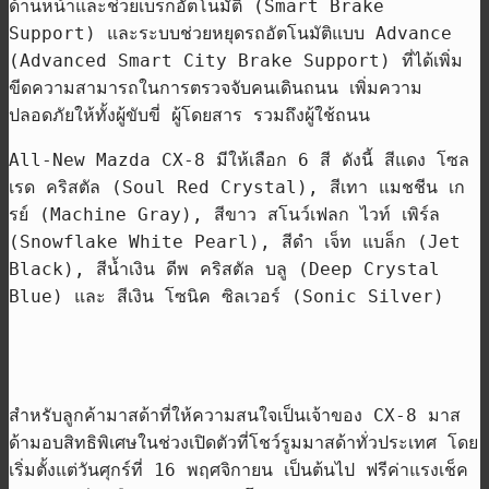
ด้านหน้าและช่วยเบรกอัตโนมัติ
(Smart Brake
Support)
และระบบช่วยหยุดรถอัตโนมัติแบบ
Advance
(Advanced Smart City Brake Support)
ที่ได้เพิ่ม
ขีดความสามารถในการตรวจจับคนเดินถนน เพิ่มความ
ปลอดภัยให้ทั้งผู้ขับขี่ ผู้โดยสาร รวมถึงผู้ใช้ถนน
All-New Mazda CX-8
มีให้เลือก
6
สี ดังนี้ สีแดง โซล
เรด คริสตัล
(Soul Red Crystal),
สีเทา แมชชีน เก
รย์
(Machine Gray),
สีขาว สโนว์เฟลก ไวท์ เพิร์ล
(Snowflake White Pearl),
สีดำ เจ็ท แบล็ก
(Jet
Black),
สีน้ำเงิน ดีพ คริสตัล บลู
(Deep Crystal
Blue)
และ สีเงิน โซนิค ซิลเวอร์
(Sonic Silver)
สำหรับลูกค้ามาสด้าที่ให้ความสนใจเป็นเจ้าของ
CX-8
มาส
ด้ามอบสิทธิพิเศษในช่วงเปิดตัวที่โชว์รูมมาสด้าทั่วประเทศ โดย
เริ่มตั้งแต่วันศุกร์ที่
16
พฤศจิกายน เป็นต้นไป ฟรีค่าแรงเช็ค