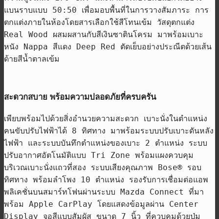
แบนราบแบบ
50:50
เพื่อมอบพื้นที่ในการวางสัมภาระ การ
ตกแต่งภายในห้องโดยสารเลือกใช้สีโทนเข้ม วัสดุตกแต่ง
Real Wood
ผสมผสานกับสีเงินซาตินโครม มาพร้อมเบาะ
หนัง
Nappa
สีแดง
Deep Red
ตัดเย็บอย่างประณีตด้วยเส้น
ด้ายสีน้ำตาลเข้ม
สะดวกสบาย พร้อมความปลอดภัยที่ครบครัน
เพียบพร้อมไป
ด้วย
สิ่งอำนวยความสะดวก เบาะนั่งในตำแหน่ง
คนขับปรับไฟฟ้าได้
8
ทิศทาง มาพร้อมระบบปรับเบาะดันหลัง
ไฟฟ้า และระบบบันทึกตำแหน่งของเบาะ
2
ตำแหน่ง ระบบ
ปรับอากาศอัตโนมัติแบบ
Tri Zone
พร้อมแผงควบคุม
บริเวณเบาะนั่งแถวที่สอง ระบบเสียงคุณภาพ
Bose®
รอบ
ทิศทาง พร้อมลำโพง
10
ตำแหน่ง รองรับการเชื่อมต่อแอพ
พลิเคชั่นบนสมาร์ทโฟนผ่านระบบ
Mazda Connect
ที่
มา
พร้อม
Apple CarPlay
โดยแสดงข้อมูลผ่าน
Center
Display
จอสีแบบสัมผัส ขนาด
7
นิ้ว ที่ควบคุมด้วยปุ่ม