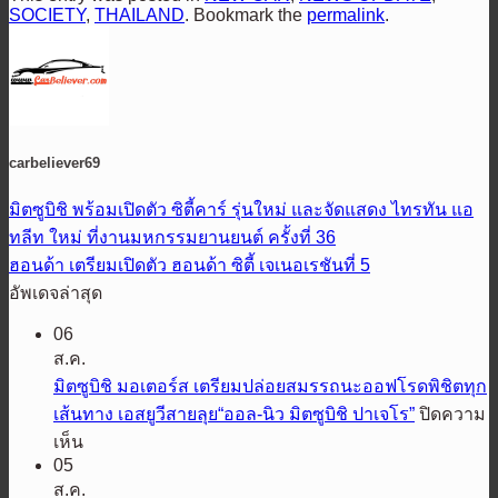
SOCIETY
,
THAILAND
. Bookmark the
permalink
.
carbeliever69
มิตซูบิชิ พร้อมเปิดตัว ซิตี้คาร์ รุ่นใหม่ และจัดแสดง ไทรทัน แอ
ทลีท ใหม่ ที่งานมหกรรมยานยนต์ ครั้งที่ 36
ฮอนด้า เตรียมเปิดตัว ฮอนด้า ซิตี้ เจเนอเรชันที่ 5
อัพเดจล่าสุด
06
ส.ค.
มิตซูบิชิ มอเตอร์ส เตรียมปล่อยสมรรถนะออฟโรดพิชิตทุก
เส้นทาง เอสยูวีสายลุย“ออล-นิว มิตซูบิชิ ปาเจโร”
ปิดความ
บน
เห็น
05
มิต
ส.ค.
ซู