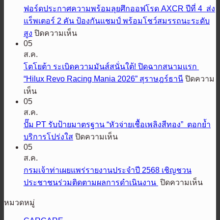
ฟอร์ดประกาศความพร้อมลุยศึกออฟโรด AXCR ปีที่ 4 ส่ง
บิชิ
แร็พเตอร์ 2 คัน ป้องกันแชมป์ พร้อมโชว์สมรรถนะระดับ
มอ
บน
สูง
ปิดความเห็น
เต
05
ฟ
อร์ส
ส.ค.
อร์ด
เตรียม
โตโยต้า ระเบิดความมันส์สนั่นใต้! ปิดฉากสนามแรก
ประกาศ
ปล่อย
“Hilux Revo Racing Mania 2026” สุราษฎร์ธานี
ปิดความ
ความ
สมรรถนะ
บน
เห็น
พร้อม
ออฟ
05
โต
ลุย
โรด
ส.ค.
โย
ศึก
พิชิต
ปั๊ม PT รับป้ายมาตรฐาน “หัวจ่ายเชื้อเพลิงสีทอง” ตอกย้ำ
ต้า
ออฟ
ทุก
บน
บริการโปร่งใส
ปิดความเห็น
ระเบิด
โรด
เส้น
05
ปั๊ม
ความ
AXCR
ส.ค.
ทาง
PT
มันส์
ปี
รับ
กรมเจ้าท่าเผยแพร่รายงานประจำปี 2568 เชิญชวน
เอ
สนั่น
ที่
ป้าย
บน
ประชาชนร่วมติดตามผลการดำเนินงาน
ปิดความเห็น
ส
4
ใต้!
มาตรฐาน
กรม
ยู
ส่ง
ปิดฉาก
หมวดหมู่
“หัว
เจ้า
วี
แร็พ
สนาม
จ่าย
ท่า