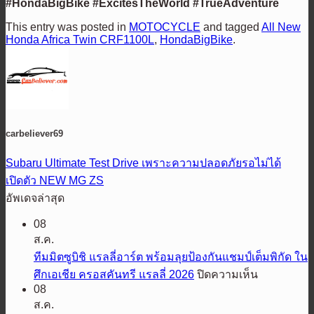
#HondaBigBike #ExcitesTheWorld #TrueAdventure
This entry was posted in
MOTOCYCLE
and tagged
All New
Honda Africa Twin CRF1100L
,
HondaBigBike
.
carbeliever69
Subaru Ultimate Test Drive เพราะความปลอดภัยรอไม่ได้
เปิดตัว NEW MG ZS
อัพเดจล่าสุด
08
ส.ค.
ทีมมิตซูบิชิ แรลลี่อาร์ต พร้อมลุยป้องกันแชมป์เต็มพิกัด ใน
บน
ศึกเอเชีย ครอสคันทรี แรลลี่ 2026
ปิดความเห็น
08
ทีม
ส.ค.
มิต