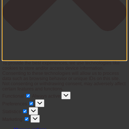
To provide the best experiences, we use technologies like
cookies to store and/or access device information.
Consenting to these technologies will allow us to process
data such as browsing behavior or unique IDs on this site.
Not consenting or withdrawing consent, may adversely affect
certain features and functions.
Functional
Functional
Always active
Preferences
Preferences
Statistics
Statistics
Marketing
Marketing