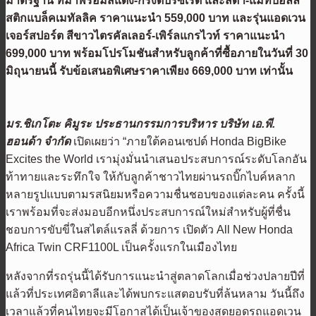
มาตรฐาน ที่มาพร้อมสีแดง-กรังด์ปรีซ์เรด และสีดำ-แมทบอลลิ
สติกแบล็คเมทัลลิค ราคาแนะนำ 559,000 บาท และรุ่นแอดเวน
เจอร์สปอร์ต สีขาวไตรคัลเลอร์-เพิร์ลแกรไวท์ ราคาแนะนำ
699,000 บาท พร้อมโปรโมชันสำหรับลูกค้าที่ซื้อภายในวันที่ 30
มิถุนายนนี้ รับข้อเสนอพิเศษราคาเพียง 669,000 บาท เท่านั้น
มร.ชิเกโตะ คิมูระ ประธานกรรมการบริหาร บริษัท เอ.พี.
ฮอนด้า จำกัด
เปิดเผยว่า “ภายใต้คอนเซปต์ Honda BigBike
Excites the World เรามุ่งมั่นนำเสนอประสบการณ์ระดับโลกอัน
ท้าทายและระทึกใจ ให้กับลูกค้าชาวไทยผ่านรถบิ๊กไบค์หลาก
หลายรูปแบบตามรสนิยมหรือความชื่นชอบของแต่ละคน ครั้งนี้
เราพร้อมที่จะส่งมอบอีกหนึ่งประสบการณ์ใหม่สำหรับผู้ที่ชื่น
ชอบการขับขี่ในสไตล์แรลลี่ ด้วยการ เปิดตัว All New Honda
Africa Twin CRF1100L เป็นครั้งแรกในเมืองไทย
หลังจากที่รถรุ่นนี้ได้รับการแนะนำสู่ตลาดโลกเมื่อช่วงปลายปีที่
แล้วที่ประเทศอิตาลีและได้พบกระแสตอบรับที่ล้นหลาม วันนี้ถึง
เวลาแล้วที่คนไทยจะมีโอกาสได้เป็นเจ้าของสุดยอดรถแอดเวน