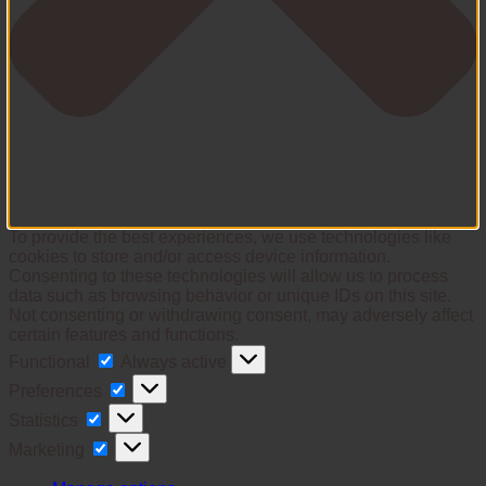
To provide the best experiences, we use technologies like
cookies to store and/or access device information.
Consenting to these technologies will allow us to process
data such as browsing behavior or unique IDs on this site.
Not consenting or withdrawing consent, may adversely affect
certain features and functions.
Functional
Functional
Always active
Preferences
Preferences
Statistics
Statistics
Marketing
Marketing