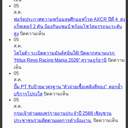
05
มิต
ส.ค.
ซู
ฟอร์ดประกาศความพร้อมลุยศึกออฟโรด AXCR ปีที่ 4 ส่ง
บิชิ
แร็พเตอร์ 2 คัน ป้องกันแชมป์ พร้อมโชว์สมรรถนะระดับ
มอ
บน
สูง
ปิดความเห็น
เต
05
ฟ
อร์ส
ส.ค.
อร์ด
เตรียม
โตโยต้า ระเบิดความมันส์สนั่นใต้! ปิดฉากสนามแรก
ประกาศ
ปล่อย
“Hilux Revo Racing Mania 2026” สุราษฎร์ธานี
ปิดความ
ความ
สมรรถนะ
บน
เห็น
พร้อม
ออฟ
05
โต
ลุย
โรด
ส.ค.
โย
ศึก
พิชิต
ปั๊ม PT รับป้ายมาตรฐาน “หัวจ่ายเชื้อเพลิงสีทอง” ตอกย้ำ
ต้า
ออฟ
ทุก
บน
บริการโปร่งใส
ปิดความเห็น
ระเบิด
โรด
เส้น
05
ปั๊ม
ความ
AXCR
ส.ค.
ทาง
PT
มันส์
ปี
รับ
กรมเจ้าท่าเผยแพร่รายงานประจำปี 2568 เชิญชวน
เอ
สนั่น
ที่
ป้าย
บน
ประชาชนร่วมติดตามผลการดำเนินงาน
ปิดความเห็น
ส
4
ใต้!
มาตรฐาน
กรม