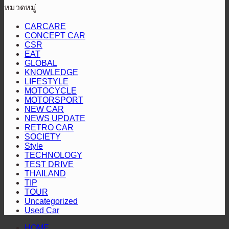
ยู
ส่ง
ปิดฉาก
หมวดหมู่
“หัว
เจ้า
วี
แร็พ
สนาม
จ่าย
ท่า
สาย
CARCARE
เตอร์
แรก
CONCEPT CAR
เชื้อ
เผย
ลุย“ออล-
2
“Hilux
CSR
คัน
เพลิง
แพร่
นิว
Revo
EAT
Racing
ป้องกัน
สี
ราย
GLOBAL
มิต
Mania
KNOWLEDGE
แชมป์
ทอง”
ประ
ซู
2026”
LIFESTYLE
พร้อม
ตอกย้ำ
ปี
บิชิ
สุราษฎร์ธานี
MOTOCYCLE
2568
MOTORSPORT
โชว์
บริการ
ปา
NEW CAR
เชิญ
สมรรถนะ
โปร่งใส
เจโร”
NEWS UPDATE
ชวน
ระดับ
RETRO CAR
ประ
SOCIETY
สูง
Style
ร่วม
TECHNOLOGY
ติดต
TEST DRIVE
THAILAND
ผล
TIP
การ
TOUR
ดำเน
Uncategorized
Used Car
งาน
HOME