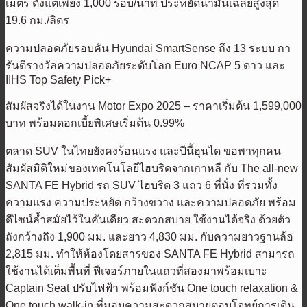
เมตร ตั้งแต่เพียง 1,000 รอบ/นาที ประหยัดน้ำมันเฉลี่ยสูงสุด
19.6 กม./ลิตร
ความปลอดภัยรอบคัน Hyundai SmartSense ถึง 13 ระบบ กา
รันตีรางวัลความปลอดภัยระดับโลก Euro NCAP 5 ดาว และ
IIHS Top Safety Pick+
สัมผัสจริงได้ในงาน Motor Expo 2025 – ราคาเริ่มต้น 1,599,000
บาท พร้อมดอกเบี้ยพิเศษเริ่มต้น 0.99%
ตลาด SUV ในไทยยังคงร้อนแรง และปีนี้ฮุนได ขอพาทุกคน
สัมผัสมิติใหม่ของเทคโนโลยีไฮบริดจากเกาหลี กับ The all-new
SANTA FE Hybrid รถ SUV ไฮบริด 3 แถว 6 ที่นั่ง ที่รวมทั้ง
ความแรง ความประหยัด กว้างขวาง และความปลอดภัย พร้อม
ดีไซน์ล้ำสมัยไว้ในคันเดียว สะดวกสบาย ใช้งานได้จริง ด้วยตัว
ถังกว้างถึง 1,900 มม. และยาว 4,830 มม. กับความยาวฐานล้อ
2,815 มม. ทำให้ห้องโดยสารของ SANTA FE Hybrid สามารถ
ใช้งานได้เต็มพื้นที่ ฟีเจอร์ภายในแถวที่สองมาพร้อมเบาะ
Captain Seat ปรับไฟฟ้า พร้อมฟังก์ชัน One touch relaxation &
One touch walk-in ที่มอบความสะดวกสบายตอบโจทย์การเดิน