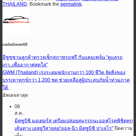
THAILAND
. Bookmark the
permalink
.
carbeliever69
อีซูซุชวนลูกค้าตรวจเช็กสภาพรถฟรี กับแคมเพจ์น “ดูแลรถ
เก่า..เพื่ออากาศสดใส”
GWM (Thailand) เร่งระดมพนักงานกว่า 100 ชีวิต จัดสิ่งของ
บรรเทาทุกข์กว่า 1,200 ชุด ช่วยเหลือสู่ผู้ประสบภัยน้ำท่วมภาค
ใต้
อัพเดจล่าสุด
06
ส.ค.
มิตซูบิชิ มอเตอร์ส เตรียมปล่อยสมรรถนะออฟโรดพิชิตทุก
เส้นทาง เอสยูวีสายลุย“ออล-นิว มิตซูบิชิ ปาเจโร”
ปิดความ
บน
เห็น