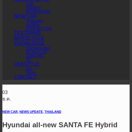
CSR
SOCIETY
MOTORSPORT
NEW CAR
THAILAND
GLOBAL
CONCEPT CAR
TESTDRIVE
MOTOCYCLE
KNOWLEDGE
TECHNOLOGY
RETRO CAR
CARCARE
TIP
LIFESTYLE
EAT
TOUR
CONTACT
03
ธ.ค.
NEW CAR
,
NEWS UPDATE
,
THAILAND
Hyundai all-new SANTA FE Hybrid