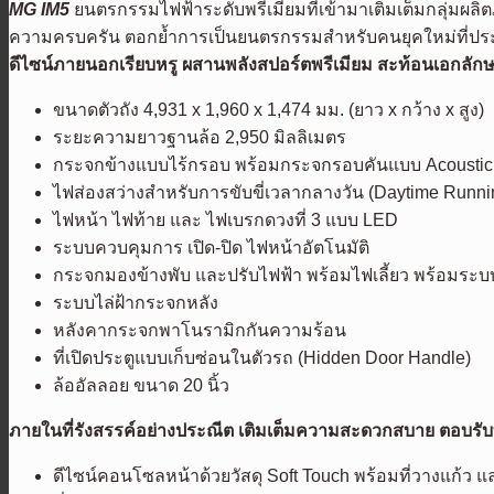
MG IM5
ยนตรกรรมไฟฟ้าระดับพรีเมียมที่เข้ามาเติมเต็มกลุ่มผล
ความครบครัน ตอกย้ำการเป็นยนตรกรรมสำหรับคนยุคใหม่ที่ป
ดีไซน์ภายนอกเรียบหรู ผสานพลังสปอร์ตพรีเมียม สะท้อนเอกลักษ
ขนาดตัวถัง 4,931 x 1,960 x 1,474 มม. (ยาว x กว้าง x สูง)
ระยะความยาวฐานล้อ 2,950 มิลลิเมตร
กระจกข้างแบบไร้กรอบ พร้อมกระจกรอบคันแบบ Acoustic G
ไฟส่องสว่างสำหรับการขับขี่เวลากลางวัน (Daytime Runnin
ไฟหน้า ไฟท้าย และ ไฟเบรกดวงที่ 3 แบบ LED
ระบบควบคุมการ เปิด-ปิด ไฟหน้าอัตโนมัติ
กระจกมองข้างพับ และปรับไฟฟ้า พร้อมไฟเลี้ยว พร้อมระบบ
ระบบไล่ฝ้ากระจกหลัง
หลังคากระจกพาโนรามิกกันความร้อน
ที่เปิดประตูแบบเก็บซ่อนในตัวรถ (Hidden Door Handle)
ล้ออัลลอย ขนาด 20 นิ้ว
ภายในที่รังสรรค์อย่างประณีต เติมเต็มความสะดวกสบาย ตอบรับ
ดีไซน์คอนโซลหน้าด้วยวัสดุ Soft Touch พร้อมที่วางแก้ว แ