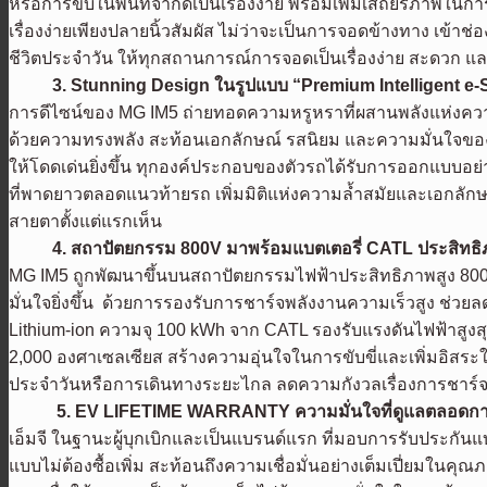
หรือการขับในพื้นที่จำกัดเป็นเรื่องง่าย พร้อมเพิ่มเสถียรภาพ
เรื่องง่ายเพียงปลายนิ้วสัมผัส ไม่ว่าจะเป็นการจอดข้างทาง เ
ชีวิตประจำวัน ให้ทุกสถานการณ์การจอดเป็นเรื่องง่าย สะดวก และมั่
3. Stunning Design ในรูปแบบ “Premium Intelligent e-
การดีไซน์ของ MG IM5 ถ่ายทอดความหรูหราที่ผสานพลังแห่งความ
ด้วยความทรงพลัง สะท้อนเอกลักษณ์ รสนิยม และความมั่นใจของผู้
ให้โดดเด่นยิ่งขึ้น ทุกองค์ประกอบของตัวรถได้รับการออกแบบอย่าง
ที่พาดยาวตลอดแนวท้ายรถ เพิ่มมิติแห่งความล้ำสมัยและเอกลักษ
สายตาตั้งแต่แรกเห็น
4. สถาปัตยกรรม 800V มาพร้อมแบตเตอรี่ CATL ประสิทธิ
MG IM5 ถูกพัฒนาขึ้นบนสถาปัตยกรรมไฟฟ้าประสิทธิภาพสูง 8
มั่นใจยิ่งขึ้น ด้วยการรองรับการชาร์จพลังงานความเร็วสูง ช่
Lithium-ion ความจุ 100 kWh จาก CATL รองรับแรงดันไฟฟ้าสูงส
2,000 องศาเซลเซียส สร้างความอุ่นใจในการขับขี่และเพิ่มอิสร
ประจำวันหรือการเดินทางระยะไกล ลดความกังวลเรื่องการชาร์จระ
5. EV LIFETIME WARRANTY ความมั่นใจที่ดูแลตลอดการใ
เอ็มจี ในฐานะผู้บุกเบิกและเป็นแบรนด์แรก ที่มอบการรับประกั
แบบไม่ต้องซื้อเพิ่ม สะท้อนถึงความเชื่อมั่นอย่างเต็มเปี่ย