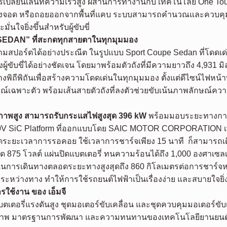
ในการเปลี่ยนเลนที่ความเร็วสูง ผสานการทำงานกับ เทคโนโลยี One 
ข้าช่องจอด หรือถอยออกจากพื้นที่แคบ ระบบสามารถคำนวณและควบคุ
นใจยิ่งขึ้นสำหรับผู้ขับขี่
SEDAN” ที่สะกดทุกสายตาในทุกมุมมอง
สปอร์ตได้อย่างประณีต ในรูปแบบ Sport Coupe Sedan ที่โดดเด่น
ขับขี่ได้อย่างชัดเจน โดยมาพร้อมตัวถังที่มีความยาวถึง 4,931 
พิถีพิถันเพื่อสร้างความโดดเด่นในทุกมุมมอง ตั้งแต่ดีไซน์ไฟหน้า
ณ์เฉพาะตัว พร้อมเส้นสายตัวถังที่ลงตัวช่วยขับเน้นภาพลักษณ์ค
ภาพสูง สามารถรับกระแสไฟสูงสุด 396 kW
พร้อมมอบระยะทางการขั
00V SiC Platform ที่ออกแบบโดย SAIC MOTOR CORPORATION เ
วยลดระยะเวลาการรอคอย ใช้เวลาการชาร์จเพียง 15 นาที ก็สามารถเ
ุด 875 โวลต์ แผ่นปิดแบตเตอรี่ ทนความร้อนได้ถึง 1,000 องศาเ
ะในการเดินทางตลอดระยะทางสูงสุดถึง 860 กิโลเมตรต่อการชาร์จหน
หว่างทาง ทำให้การใช้รถยนต์ไฟฟ้าเป็นเรื่องง่าย และสบายใจยิ่ง
ช้งาน ของ เอ็มจี
นแบตเตอรี่แรงดันสูง ชุดมอเตอร์ขับเคลื่อน และชุดควบคุมมอเตอ
มในคุณภาพ มาตรฐานการพัฒนา และความทนทานของเทคโนโลยียานยนต์ไ