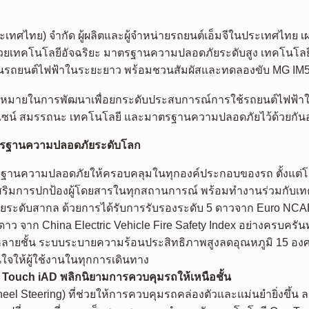
(ประเทศไทย) จำกัด ผู้ผลิตและผู้จำหน่ายรถยนต์เอ็มจีในประเทศไทย เ
ด้วยเทคโนโลยีอัจฉริยะ มาตรฐานความปลอดภัยระดับสูง เทคโนโลยี
งานรถยนต์ไฟฟ้าในระยะยาว พร้อมชวนสัมผัสและทดลองขับ MG IM5
เป้าหมายในการพัฒนาเพื่อยกระดับประสบการณ์การใช้รถยนต์ไฟฟ้าใ
านดีไซน์ สมรรถนะ เทคโนโลยี และมาตรฐานความปลอดภัยไว้ด้วยกันอ
ยมาตรฐานความปลอดภัยระดับโลก
มาตรฐานความปลอดภัยให้ครอบคลุมในทุกองค์ประกอบของรถ ตั้งแต่
สริมการปกป้องผู้โดยสารในทุกสถานการณ์ พร้อมทำงานร่วมกับเทคโนโล
ยระดับสากล ด้วยการได้รับการรับรองระดับ 5 ดาวจาก Euro NCAP 
าว จาก China Electric Vehicle Fire Safety Index อย่างครบครัน
นหลายชั้น ระบบระบายความร้อนประสิทธิภาพสูงลดอุณหภูมิ 15 อง
ใจให้ผู้ใช้งานในทุกการเดินทาง
Touch iAD พลิกนิยามการควบคุมรถให้เหนือชั้น
heel Steering) ที่ช่วยให้การควบคุมรถคล่องตัวและแม่นยำยิ่งขึ้น 