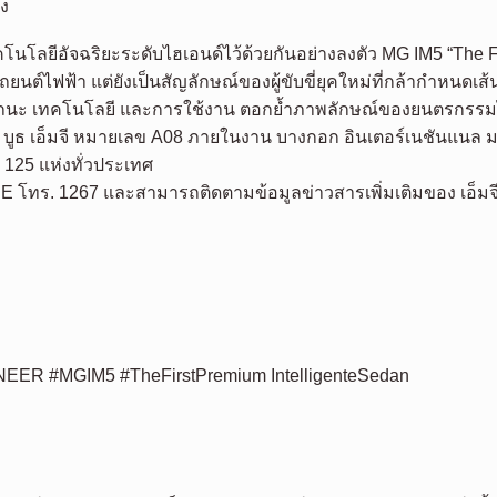
าง
โลยีอัจฉริยะระดับไฮเอนด์ไว้ด้วยกันอย่างลงตัว MG IM5 “The F
ถยนต์ไฟฟ้า แต่ยังเป็นสัญลักษณ์ของผู้ขับขี่ยุคใหม่ที่กล้ากำหนด
สมรรถนะ เทคโนโลยี และการใช้งาน ตอกย้ำภาพลักษณ์ของยนตรกรรมไฟ
 บูธ เอ็มจี หมายเลข A08 ภายในงาน บางกอก อินเตอร์เนชันแนล มอเ
ง 125 แห่งทั่วประเทศ
E โทร. 1267 และสามารถติดตามข้อมูลข่าวสารเพิ่มเติมของ เอ็มจี ไ
EER #MGIM5 #TheFirstPremium IntelligenteSedan