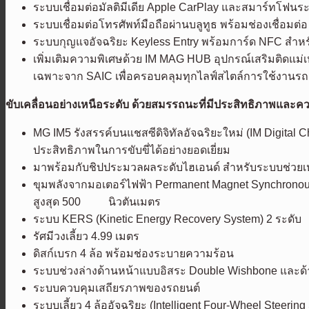
ระบบเชื่อมต่อมัลติมีเดีย Apple CarPlay และสมาร์ทโฟนร
ระบบเชื่อมต่อโทรศัพท์มือถือผ่านบลูทูธ พร้อมช่องเชื่อม
ระบบกุญแจอัจฉริยะ Keyless Entry พร้อมการ์ด NFC สำห
เพิ่มเติมความพิเศษด้วย IM MAG HUB อุปกรณ์เสริมติดแม่เห
เฉพาะจาก SAIC เพื่อครอบคลุมทุกไลฟ์สไตล์การใช้งานรถอ
ขับเคลื่อนอย่างเหนือระดับ ด้วยสมรรถนะที่มีประสิทธิภาพและควบ
MG IM5 รังสรรค์บนแชสซีดิจิทัลอัจฉริยะใหม่ (IM Digit
ประสิทธิภาพในการขับขี่ได้อย่างยอดเยี่ยม
มาพร้อมกับชิปประมวลผลระดับไฮเอนด์ สำหรับระบบช่วยเหล
ขุมพลังจากมอเตอร์ไฟฟ้า Permanent Magnet Synchronous 
สูงสุด 500 นิวตันเมตร
ระบบ KERS (Kinetic Energy Recovery System) 2 ระดับ
รัศมีวงเลี้ยว 4.99 เมตร
ดิสก์เบรก 4 ล้อ พร้อมช่องระบายความร้อน
ระบบช่วงล่างด้านหน้าแบบอิสระ Double Wishbone และด้า
ระบบควบคุมเสถียรภาพของรถยนต์
ระบบเลี้ยว 4 ล้ออัจฉริยะ (Intelligent Four-Wheel Steerin