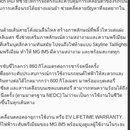
Touch iAD ที่ช่วยให้การจอดรถและควบคุมการเคลื่อนตัวของรถเป็น
มการเคลื่อนรถได้อย่างแม่นยำ ช่วยคลี่คลายปัญหาที่จอดยากใน
ด้วยเส้นสายโค้งมนลื่นไหล สร้างภาพลักษณ์ที่พลิ้วไหวแต่แฝง
มิลลิเมตร ซึ่งช่วยเสริมภาพลักษณ์ความสง่างามและความพรีเมียม
ที่เสริมบุคลิกความทันสมัย ไปจนถึงไฟท้ายแบบ Skyline Taillights
วามพรีเมียม ทำให้ MG IM5 มีความสง่างาม และพร้อมสะกดทุก
บขี่ไกลกว่า 860 กิโลเมตรต่อการชาร์จหนึ่งครั้ง
พื่อยกระดับประสบการณ์การใช้งานรถยนต์ไฟฟ้าให้สะดวกและ
ดินทางต่อได้ไกลมากกว่า 600 กิโลเมตร มาพร้อมแบตเตอรี่
ซลเซียส และสารเคลือบบนเซลแบตเตอรี่ สามารถทนความร้อนได้ถึง
ึ่งครั้ง (ตามมาตรฐาน NEDC) ไม่ว่าจะเป็นการใช้งานในชีวิต
ขึ้นในทุกเส้นทาง
ร์ขับเคลื่อนตลอดอายุการใช้งาน หรือ EV LIFETIME WARRANTY
ฟฟ้าระดับพรีเมียมของ MG IM5 พร้อมมุ่งดูแลผู้ใช้งานในระยะ