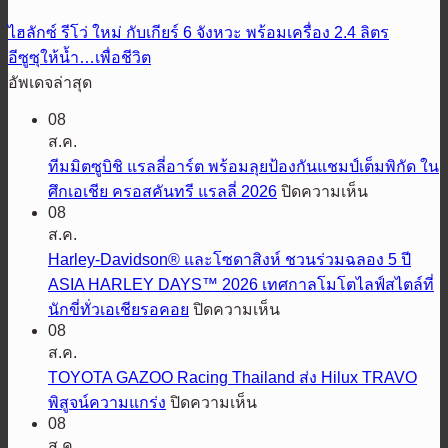
ไฮลักซ์ รีโว่ ใหม่ กับเกียร์ 6 จังหวะ พร้อมเครื่อง 2.4 ลิตร
อีซูซุให้น้ำ…เพื่อชีวิต
อัพเดจล่าสุด
08
ส.ค.
ทีมมิตซูบิชิ แรลลี่อาร์ต พร้อมลุยป้องกันแชมป์เต็มพิกัด ใน
บน
ศึกเอเชีย ครอสคันทรี แรลลี่ 2026
ปิดความเห็น
08
ทีม
ส.ค.
มิต
Harley-Davidson® และโซดาสิงห์ ชวนร่วมฉลอง 5 ปี
ซู
ASIA HARLEY DAYS™ 2026 เทศกาลโมโตไลฟ์สไตล์ที่
บิชิ
บน
นักขี่ทั่วเอเชียรอคอย
ปิดความเห็น
แรลลี่
Harley-
08
อาร์ต
Davidson®
ส.ค.
พร้อม
และ
TOYOTA GAZOO Racing Thailand ส่ง Hilux TRAVO
ลุย
โซดา
บน
พิสูจน์ความแกร่ง
ปิดความเห็น
ป้องกัน
สิงห์
TOYOTA
08
GAZOO
แชมป์
ชวน
ส.ค.