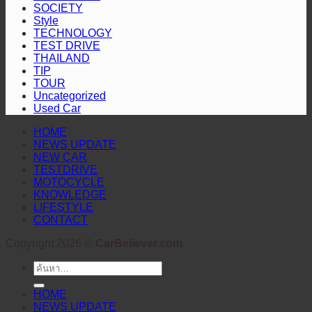
ธุรกิจ
SOCIETY
ตลาด
คอย
ไร้
Style
ไทย
TECHNOLOGY
รอย
TEST DRIVE
ต่อ
THAILAND
TIP
TOUR
Uncategorized
Used Car
HOME
NEWS UPDATE
NEW CAR
TESTDRIVE
MOTOCYCLE
KNOWLEDGE
LIFESTYLE
CONTACT
Copyright 2026 ©
CarBeliever.com
ค้นหา:
HOME
NEWS UPDATE