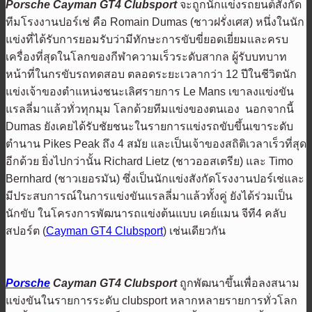
Porsche Cayman GT4 Clubsport
จะถูกนักแข่งรถยนต์สังกัด
ทีมโรงงานปอร์เช่ คือ Romain Dumas (ชาวฝรั่งเศส) หนึ่งในนัก
แข่งที่ได้รับการยอมรับว่ามีทักษะการขับขี่ยอดเยี่ยมและครบ
เครื่องที่สุดในโลกของกีฬาความเร็วระดับสากล ผู้รับบทบาท
หน้าที่ในกรขับรถทดสอบ ตลอดระยะเวลากว่า 12 ปีในชีวิตนัก
แข่งเจ้าของตำแหน่งชนะเลิศรายการ Le Mans เขาลงแข่งขัน
แรลลี่มาแล้วทั่วทุกมุม โลกด้วยทีมแข่งของตนเอง นอกจากนี้
Dumas ยังเคยได้รับชัยชนะในรายการแข่งรถขับขึ้นเขาระดับ
ตำนาน Pikes Peak ถึง 4 สมัย และเป็นเจ้าของสถิติเวลาเร็วที่สุด
อีกด้วย ยิ่งไปกว่านั้น Richard Lietz (ชาวออสเตรีย) และ Timo
Bernhard (ชาวเยอรมัน) ซึ่งเป็นนักแข่งสังกัดโรงงานปอร์เช่และ
มีประสบการณ์ในการแข่งขันแรลลี่มาแล้วทั้งคู่ ยังได้ร่วมเป็น
นักขับ ในโครงการพัฒนารถแข่งต้นแบบ เคย์แมน จีที4 คลับ
สปอร์ต (
Cayman GT4 Clubsport
) เช่นเดียวกัน
Porsche
Cayman GT4 Clubsport
ถูกพัฒนาขึ้นเพื่อลงสนาม
แข่งขันในรายการระดับ clubsport หลากหลายรายการทั่วโลก