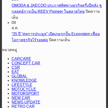
Racing
เต็ม
ร่วม
OMODA & JAECOO ประกาศทิศทางธุรกิจครึ่งปีหลัง ชู
Thailand
พิกัด
ฉลอง
กลยุทธ์การเป็น REEV Pioneer ในตลาดไทย
ปิดความ
ส่ง
5
ใน
บน
Hilux
เห็น
TRAVO
ปี
OMODA
ศึก
08
&
ASIA
พิสูจน์
ส.ค.
เอเชีย
JAECOO
HARLEY
ความ
“35 ปี “สหการประมูล” เปิดเกมรุกปั้น Ecosystem เชื่อม
ค
DAYS™
ประกาศ
แกร่ง
2026
บน
โอกาสธุรกิจไร้รอยต่อ
ปิดความเห็น
รอ
ทิศทาง
“35
เทศกาล
ส
ธุรกิจ
หมวดหมู่
ปี
โม
คัน
ครึ่ง
“สหการ
โต
ทรี
CARCARE
ปี
ประมูล”
CONCEPT CAR
ไลฟ์
แรลลี่
หลัง
CSR
เปิด
สไตล์
2026
EAT
ชู
เกม
ที่
GLOBAL
กลยุทธ์
รุก
KNOWLEDGE
นัก
การ
LIFESTYLE
ปั้น
ขี่
MOTOCYCLE
เป็น
Ecosystem
ทั่ว
MOTORSPORT
REEV
เชื่อม
NEW CAR
เอเชีย
Pioneer
NEWS UPDATE
โอกาส
ใน
รอ
RETRO CAR