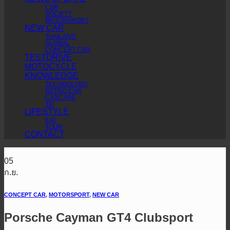
CSR
SOCIETY
MOTORSPORT
NEW CAR
THAILAND
GLOBAL
CONCEPT CAR
TESTDRIVE
MOTOCYCLE
KNOWLEDGE
TECHNOLOGY
RETRO CAR
CARCARE
TIP
LIFESTYLE
EAT
TOUR
CONTACT
05
ก.ย.
CONCEPT CAR
,
MOTORSPORT
,
NEW CAR
Porsche Cayman GT4 Clubsport