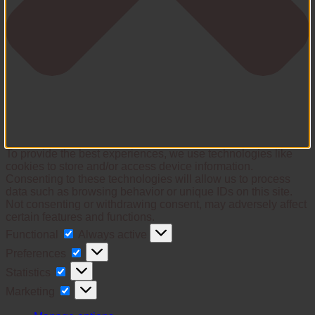
To provide the best experiences, we use technologies like
cookies to store and/or access device information.
Consenting to these technologies will allow us to process
data such as browsing behavior or unique IDs on this site.
Not consenting or withdrawing consent, may adversely affect
certain features and functions.
Functional
Functional
Always active
Preferences
Preferences
Statistics
Statistics
Marketing
Marketing