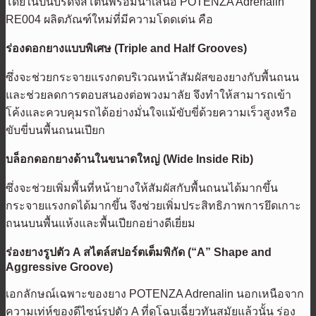
โดยในปีนี้บริดจสโตนพร้อมนำเสนอ POTENZA Adrenalin
RE004 ผลิตภัณฑ์ใหม่ที่มีความโดดเด่น คือ
ร่องดอกยางแบบพิเศษ
(Triple and Half Grooves)
ซึ่งจะช่วยกระจายแรงกดบริเวณหน้าสัมผัสของยางกับพื้นถนน
และช่วยลดการตอบสนองต่อพวงมาลัย จึงทำให้สามารถเข้า
โค้งและควบคุมรถได้อย่างมั่นใจแม้ขับขี่ด้วยความเร็วสูงหรือ
ขับขี่บนพื้นถนนเปียก
บล็อกดอกยางด้านในขนาดใหญ่
(Wide Inside Rib)
ซึ่งจะช่วยเพิ่มพื้นที่หน้ายางให้สัมผัสกับพื้นถนนได้มากขึ้น
กระจายแรงกดได้มากขึ้น จึงช่วยเพิ่มประสิทธิภาพการยึดเกาะ
ถนนบนพื้นแห้งและพื้นเปียกอย่างดีเยี่ยม
ร่องยางรูปตัว
A สไตล์สปอร์ตเต็มพิกัด (“A” Shape and
Aggressive Groove)
เอกลักษณ์เฉพาะของยาง POTENZA Adrenalin นอกเหนือจาก
ความเท่ห์ของดีไซน์รูปตัว A ที่ดูโฉบเฉี่ยวทันสมัยแล้วนั้น ร่อง