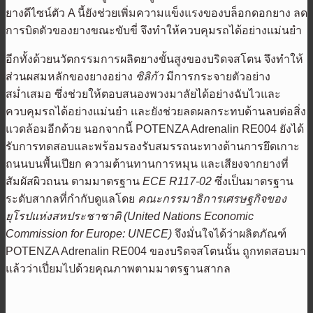
ยางดีไซน์ตัว A นี้ยังช่วยเพิ่มความแข็งแรงของบล็อกดอกยาง ลด
การบิดตัวของยางขณะขับขี่ จึงทำให้ควบคุมรถได้อย่างแม่นยำ
อีกทั้งด้วยนวัตกรรมการผลิตยางขั้นสูงของบริดจสโตน จึงทำให้
ส่วนผสมหลักของยางอย่าง
ซิลิก้า
มีการกระจายตัวอย่าง
สม่ำเสมอ ซึ่งช่วยให้ตอบสนองพวงมาลัยได้อย่างฉับไวและ
ควบคุมรถได้อย่างแม่นยำ และยังช่วยลดผลกระทบด้านลบต่อสิ่ง
แวดล้อมอีกด้วย นอกจากนี้ POTENZA Adrenalin RE004 ยังได้
รับการทดสอบและพร้อมรองรับสมรรถนะทางด้านการยึดเกาะ
ถนนบนพื้นเปียก ความต้านทานการหมุน และเสียงจากยางที่
สัมผัสผิวถนน ตามมาตรฐาน
ECE R117-02
ซึ่งเป็นมาตรฐาน
ระดับสากลที่กำกับดูแลโดย
คณะกรรมาธิการเศรษฐกิจของ
ยุโรปแห่งสหประชาชาติ (
United Nations Economic
Commission for Europe: UNECE)
จึงมั่นใจได้ว่าผลิตภัณฑ์
POTENZA Adrenalin RE004 ของบริดจสโตนนั้น ถูกทดสอบมา
แล้วว่าเปี่ยมไปด้วยคุณภาพตามมาตรฐานสากล