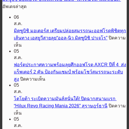
อัพเดจล่าสุด
06
ส.ค.
มิตซูบิชิ มอเตอร์ส เตรียมปล่อยสมรรถนะออฟโรดพิชิตทุก
เส้นทาง เอสยูวีสายลุย“ออล-นิว มิตซูบิชิ ปาเจโร”
ปิดความ
บน
เห็น
05
มิต
ส.ค.
ซู
ฟอร์ดประกาศความพร้อมลุยศึกออฟโรด AXCR ปีที่ 4 ส่ง
บิชิ
แร็พเตอร์ 2 คัน ป้องกันแชมป์ พร้อมโชว์สมรรถนะระดับ
มอ
บน
สูง
ปิดความเห็น
เต
05
ฟ
อร์ส
ส.ค.
อร์ด
เตรียม
โตโยต้า ระเบิดความมันส์สนั่นใต้! ปิดฉากสนามแรก
ประกาศ
ปล่อย
“Hilux Revo Racing Mania 2026” สุราษฎร์ธานี
ปิดความ
ความ
สมรรถนะ
บน
เห็น
พร้อม
ออฟ
05
โต
ลุย
โรด
ส.ค.
โย