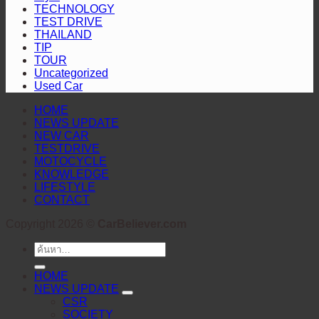
TECHNOLOGY
ติดต
TEST DRIVE
THAILAND
ผล
TIP
การ
TOUR
ดำเน
Uncategorized
Used Car
งาน
HOME
NEWS UPDATE
NEW CAR
TESTDRIVE
MOTOCYCLE
KNOWLEDGE
LIFESTYLE
CONTACT
Copyright 2026 ©
CarBeliever.com
ค้นหา:
HOME
NEWS UPDATE
CSR
SOCIETY