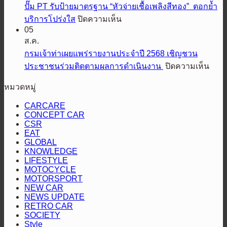
ศึก
พิชิต
ปั๊ม PT รับป้ายมาตรฐาน “หัวจ่ายเชื้อเพลิงสีทอง” ตอกย้ำ
ต้า
ออฟ
ทุก
บน
บริการโปร่งใส
ปิดความเห็น
ระเบิด
โรด
เส้น
05
ปั๊ม
ความ
AXCR
ส.ค.
ทาง
PT
มันส์
ปี
รับ
กรมเจ้าท่าเผยแพร่รายงานประจำปี 2568 เชิญชวน
เอ
สนั่น
ที่
ป้าย
บน
ประชาชนร่วมติดตามผลการดำเนินงาน
ปิดความเห็น
ส
4
ใต้!
มาตรฐาน
กรม
ยู
ส่ง
ปิดฉาก
หมวดหมู่
“หัว
เจ้า
วี
แร็พ
สนาม
จ่าย
ท่า
สาย
CARCARE
เตอร์
แรก
CONCEPT CAR
เชื้อ
เผย
ลุย“ออล-
2
“Hilux
CSR
คัน
เพลิง
แพร่
นิว
Revo
EAT
Racing
ป้องกัน
สี
ราย
GLOBAL
มิต
Mania
KNOWLEDGE
แชมป์
ทอง”
ประ
ซู
2026”
LIFESTYLE
พร้อม
ตอกย้ำ
ปี
บิชิ
สุราษฎร์ธานี
MOTOCYCLE
2568
MOTORSPORT
โชว์
บริการ
ปา
NEW CAR
เชิญ
สมรรถนะ
โปร่งใส
เจโร”
NEWS UPDATE
ชวน
ระดับ
RETRO CAR
ประ
SOCIETY
สูง
Style
ร่วม