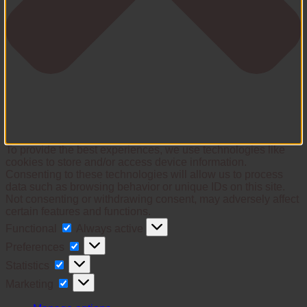
To provide the best experiences, we use technologies like
cookies to store and/or access device information.
Consenting to these technologies will allow us to process
data such as browsing behavior or unique IDs on this site.
Not consenting or withdrawing consent, may adversely affect
certain features and functions.
Functional
Functional
Always active
Preferences
Preferences
Statistics
Statistics
Marketing
Marketing