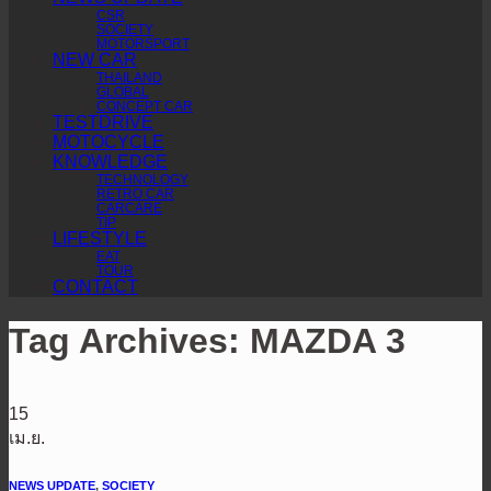
CSR
SOCIETY
MOTORSPORT
NEW CAR
THAILAND
GLOBAL
CONCEPT CAR
TESTDRIVE
MOTOCYCLE
KNOWLEDGE
TECHNOLOGY
RETRO CAR
CARCARE
TIP
LIFESTYLE
EAT
TOUR
CONTACT
Tag Archives:
MAZDA 3
15
เม.ย.
NEWS UPDATE
,
SOCIETY