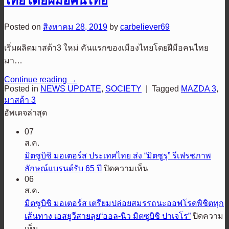
ไทยโดยฝีมือคนไทย
Posted on
สิงหาคม 28, 2019
by
carbeliever69
เริ่มผลิตมาสด้า3 ใหม่ คันแรกของเมืองไทยโดยฝีมือคนไทย
มา…
Continue reading
→
Posted in
NEWS UPDATE
,
SOCIETY
|
Tagged
MAZDA 3
,
มาสด้า 3
อัพเดจล่าสุด
07
ส.ค.
มิตซูบิชิ มอเตอร์ส ประเทศไทย ส่ง “มิตซูรุ” รีเฟรชภาพ
บน
ลักษณ์แบรนด์รับ 65 ปี
ปิดความเห็น
06
มิต
ส.ค.
ซู
มิตซูบิชิ มอเตอร์ส เตรียมปล่อยสมรรถนะออฟโรดพิชิตทุก
บิชิ
เส้นทาง เอสยูวีสายลุย“ออล-นิว มิตซูบิชิ ปาเจโร”
ปิดความ
มอ
บน
เห็น