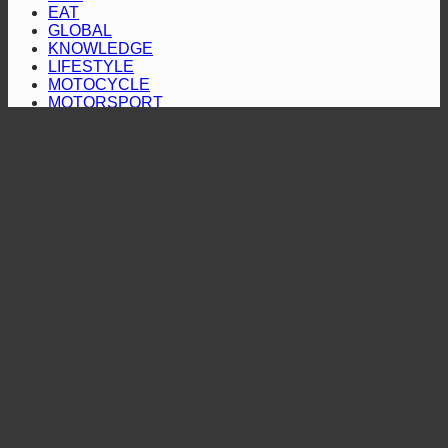
ยู
ส่ง
ปิดฉาก
EAT
“หัว
วี
แร็พ
GLOBAL
สนาม
จ่าย
KNOWLEDGE
สาย
เตอร์
แรก
LIFESTYLE
เชื้อ
ลุย“ออล-
2
“Hilux
MOTOCYCLE
คัน
เพลิง
นิว
Revo
MOTORSPORT
Racing
NEW CAR
ป้องกัน
สี
มิต
Mania
NEWS UPDATE
แชมป์
ทอง”
ซู
2026”
RETRO CAR
พร้อม
ตอกย้ำ
SOCIETY
บิชิ
สุราษฎร์ธานี
Style
โชว์
บริการ
ปา
TECHNOLOGY
สมรรถนะ
โปร่งใส
เจโร”
TEST DRIVE
THAILAND
ระดับ
TIP
สูง
TOUR
Uncategorized
Used Car
HOME
NEWS UPDATE
NEW CAR
TESTDRIVE
MOTOCYCLE
KNOWLEDGE