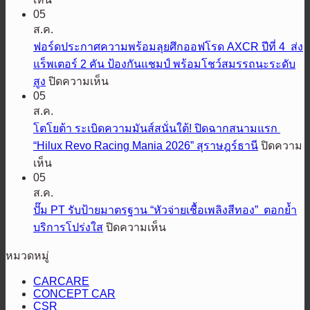
เต
05
มิต
อร์ส
ส.ค.
ซู
ประเทศไทย
ฟอร์ดประกาศความพร้อมลุยศึกออฟโรด AXCR ปีที่ 4 ส่ง
บิชิ
ส่ง
แร็พเตอร์ 2 คัน ป้องกันแชมป์ พร้อมโชว์สมรรถนะระดับ
มอ
“มิต
บน
สูง
ปิดความเห็น
เต
ซูรุ”
05
ฟ
อร์ส
รีเฟรช
ส.ค.
อร์ด
เตรียม
ภาพ
โตโยต้า ระเบิดความมันส์สนั่นใต้! ปิดฉากสนามแรก
ประกาศ
ปล่อย
ลักษณ์
“Hilux Revo Racing Mania 2026” สุราษฎร์ธานี
ปิดความ
ความ
สมรรถนะ
แบรนด์
บน
เห็น
พร้อม
ออฟ
รับ
05
โต
ลุย
โรด
65
ส.ค.
โย
ศึก
พิชิต
ปี
ปั๊ม PT รับป้ายมาตรฐาน “หัวจ่ายเชื้อเพลิงสีทอง” ตอกย้ำ
ต้า
ออฟ
ทุก
บน
บริการโปร่งใส
ปิดความเห็น
ระเบิด
โรด
เส้น
ปั๊ม
ความ
AXCR
หมวดหมู่
ทาง
PT
มันส์
ปี
รับ
เอ
CARCARE
สนั่น
ที่
ป้าย
ส
CONCEPT CAR
4
ใต้!
CSR
มาตรฐาน