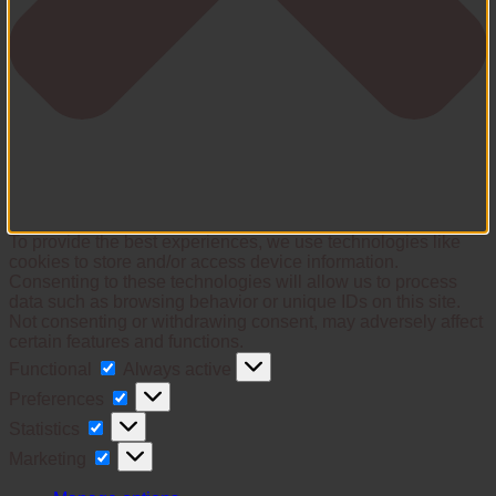
To provide the best experiences, we use technologies like
cookies to store and/or access device information.
Consenting to these technologies will allow us to process
data such as browsing behavior or unique IDs on this site.
Not consenting or withdrawing consent, may adversely affect
certain features and functions.
Functional
Functional
Always active
Preferences
Preferences
Statistics
Statistics
Marketing
Marketing