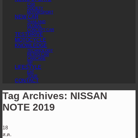
CSR
SOCIETY
MOTORSPORT
NEW CAR
THAILAND
GLOBAL
CONCEPT CAR
TESTDRIVE
MOTOCYCLE
KNOWLEDGE
TECHNOLOGY
RETRO CAR
CARCARE
TIP
LIFESTYLE
EAT
TOUR
CONTACT
Tag Archives:
NISSAN
NOTE 2019
18
ส.ค.