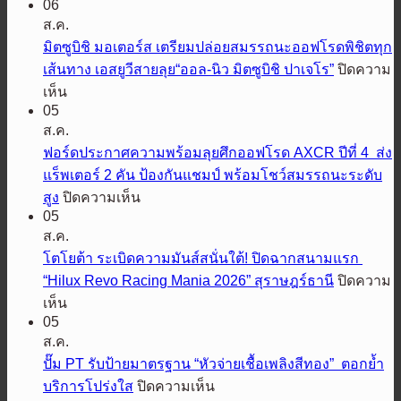
06
มิต
ส.ค.
ซู
มิตซูบิชิ มอเตอร์ส เตรียมปล่อยสมรรถนะออฟโรดพิชิตทุก
บิชิ
เส้นทาง เอสยูวีสายลุย“ออล-นิว มิตซูบิชิ ปาเจโร”
ปิดความ
มอ
บน
เห็น
เต
05
มิต
อร์ส
ส.ค.
ซู
ประเทศไทย
ฟอร์ดประกาศความพร้อมลุยศึกออฟโรด AXCR ปีที่ 4 ส่ง
บิชิ
ส่ง
แร็พเตอร์ 2 คัน ป้องกันแชมป์ พร้อมโชว์สมรรถนะระดับ
มอ
“มิต
บน
สูง
ปิดความเห็น
เต
ซูรุ”
05
ฟ
อร์ส
รีเฟรช
ส.ค.
อร์ด
เตรียม
ภาพ
โตโยต้า ระเบิดความมันส์สนั่นใต้! ปิดฉากสนามแรก
ประกาศ
ปล่อย
ลักษณ์
“Hilux Revo Racing Mania 2026” สุราษฎร์ธานี
ปิดความ
ความ
สมรรถนะ
แบรนด์
บน
เห็น
พร้อม
ออฟ
รับ
05
โต
ลุย
โรด
65
ส.ค.
โย
ศึก
พิชิต
ปี
ปั๊ม PT รับป้ายมาตรฐาน “หัวจ่ายเชื้อเพลิงสีทอง” ตอกย้ำ
ต้า
ออฟ
ทุก
บน
บริการโปร่งใส
ปิดความเห็น
ระเบิด
โรด