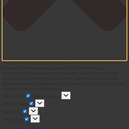
To provide the best experiences, we use technologies like
cookies to store and/or access device information.
Consenting to these technologies will allow us to process
data such as browsing behavior or unique IDs on this site.
Not consenting or withdrawing consent, may adversely affect
certain features and functions.
Functional
Functional
Always active
Preferences
Preferences
Statistics
Statistics
Marketing
Marketing