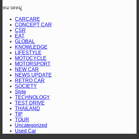
เส้น
ปั๊ม
ความ
AXCR
หมวดหมู่
ทาง
PT
มันส์
ปี
รับ
เอ
CARCARE
สนั่น
ที่
ป้าย
ส
CONCEPT CAR
4
ใต้!
CSR
มาตรฐาน
ยู
ส่ง
ปิดฉาก
EAT
“หัว
วี
แร็พ
GLOBAL
สนาม
จ่าย
KNOWLEDGE
สาย
เตอร์
แรก
LIFESTYLE
เชื้อ
ลุย“ออล-
2
“Hilux
MOTOCYCLE
คัน
เพลิง
นิว
Revo
MOTORSPORT
Racing
NEW CAR
ป้องกัน
สี
มิต
Mania
NEWS UPDATE
แชมป์
ทอง”
ซู
2026”
RETRO CAR
พร้อม
ตอกย้ำ
SOCIETY
บิชิ
สุราษฎร์ธานี
Style
โชว์
บริการ
ปา
TECHNOLOGY
สมรรถนะ
โปร่งใส
เจโร”
TEST DRIVE
THAILAND
ระดับ
TIP
สูง
TOUR
Uncategorized
Used Car