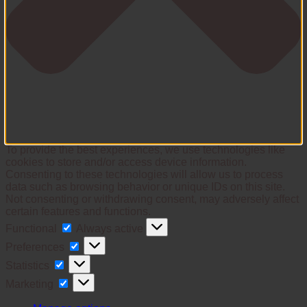
To provide the best experiences, we use technologies like
cookies to store and/or access device information.
Consenting to these technologies will allow us to process
data such as browsing behavior or unique IDs on this site.
Not consenting or withdrawing consent, may adversely affect
certain features and functions.
Functional
Functional
Always active
Preferences
Preferences
Statistics
Statistics
Marketing
Marketing