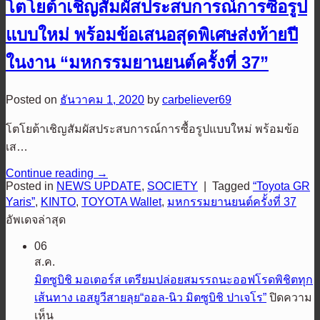
โตโยต้าเชิญสัมผัสประสบการณ์การซื้อรูป
แบบใหม่ พร้อมข้อเสนอสุดพิเศษส่งท้ายปี
ในงาน “มหกรรมยานยนต์ครั้งที่ 37”
Posted on
ธันวาคม 1, 2020
by
carbeliever69
โตโยต้าเชิญสัมผัสประสบการณ์การซื้อรูปแบบใหม่ พร้อมข้อ
เส…
Continue reading
→
Posted in
NEWS UPDATE
,
SOCIETY
|
Tagged
“Toyota GR
Yaris”
,
KINTO
,
TOYOTA Wallet
,
มหกรรมยานยนต์ครั้งที่ 37
อัพเดจล่าสุด
06
ส.ค.
มิตซูบิชิ มอเตอร์ส เตรียมปล่อยสมรรถนะออฟโรดพิชิตทุก
เส้นทาง เอสยูวีสายลุย“ออล-นิว มิตซูบิชิ ปาเจโร”
ปิดความ
บน
เห็น