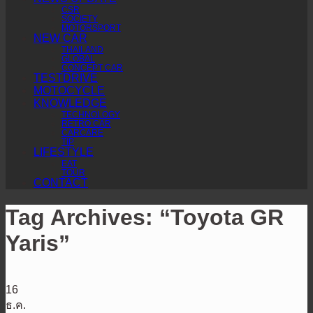
CSR
SOCIETY
MOTORSPORT
NEW CAR
THAILAND
GLOBAL
CONCEPT CAR
TESTDRIVE
MOTOCYCLE
KNOWLEDGE
TECHNOLOGY
RETRO CAR
CARCARE
TIP
LIFESTYLE
EAT
TOUR
CONTACT
Tag Archives:
“Toyota GR
Yaris”
16
ธ.ค.