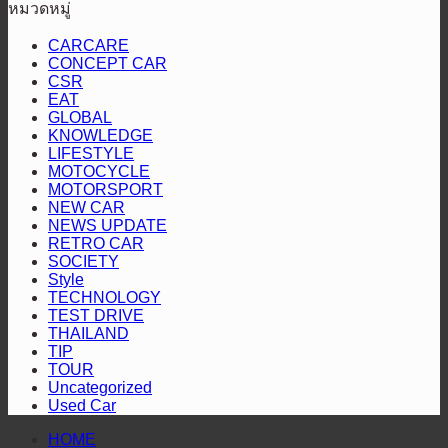
ปิดฉาก
หมวดหมู่
“หัว
เจ้า
วี
แร็พ
สนาม
จ่าย
ท่า
สาย
CARCARE
เตอร์
แรก
CONCEPT CAR
เชื้อ
เผย
ลุย“ออล-
2
“Hilux
CSR
คัน
เพลิง
แพร่
นิว
Revo
EAT
Racing
ป้องกัน
สี
ราย
GLOBAL
มิต
Mania
KNOWLEDGE
แชมป์
ทอง”
ประ
ซู
2026”
LIFESTYLE
พร้อม
ตอกย้ำ
ปี
บิชิ
สุราษฎร์ธานี
MOTOCYCLE
2568
MOTORSPORT
โชว์
บริการ
ปา
NEW CAR
เชิญ
สมรรถนะ
โปร่งใส
เจโร”
NEWS UPDATE
ชวน
ระดับ
RETRO CAR
ประ
SOCIETY
สูง
Style
ร่วม
TECHNOLOGY
ติดต
TEST DRIVE
THAILAND
ผล
TIP
การ
TOUR
ดำเน
Uncategorized
Used Car
งาน
HOME