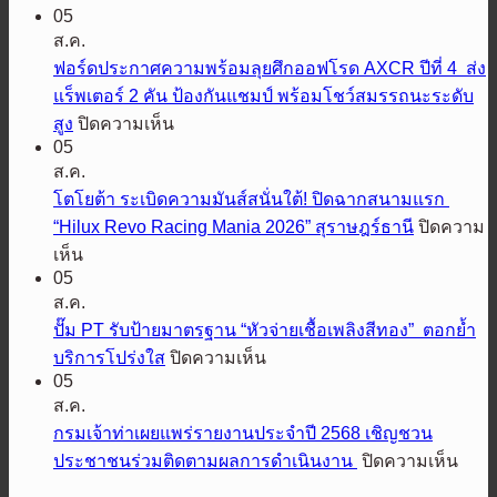
05
มิต
ส.ค.
ซู
ฟอร์ดประกาศความพร้อมลุยศึกออฟโรด AXCR ปีที่ 4 ส่ง
บิชิ
แร็พเตอร์ 2 คัน ป้องกันแชมป์ พร้อมโชว์สมรรถนะระดับ
มอ
บน
สูง
ปิดความเห็น
เต
05
ฟ
อร์ส
ส.ค.
อร์ด
เตรียม
โตโยต้า ระเบิดความมันส์สนั่นใต้! ปิดฉากสนามแรก
ประกาศ
ปล่อย
“Hilux Revo Racing Mania 2026” สุราษฎร์ธานี
ปิดความ
ความ
สมรรถนะ
บน
เห็น
พร้อม
ออฟ
05
โต
ลุย
โรด
ส.ค.
โย
ศึก
พิชิต
ปั๊ม PT รับป้ายมาตรฐาน “หัวจ่ายเชื้อเพลิงสีทอง” ตอกย้ำ
ต้า
ออฟ
ทุก
บน
บริการโปร่งใส
ปิดความเห็น
ระเบิด
โรด
เส้น
05
ปั๊ม
ความ
AXCR
ส.ค.
ทาง
PT
มันส์
ปี
รับ
กรมเจ้าท่าเผยแพร่รายงานประจำปี 2568 เชิญชวน
เอ
สนั่น
ที่
ป้าย
บน
ประชาชนร่วมติดตามผลการดำเนินงาน
ปิดความเห็น
ส
4
ใต้!
มาตรฐาน
กรม
ยู
ส่ง